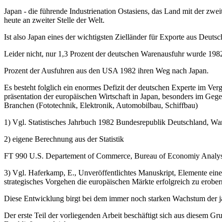
Japan - die führende Industrienation Ostasiens, das Land mit der zwei
heute an zweiter Stelle der Welt.
Ist also Japan eines der wichtigsten Zielländer für Exporte aus Deuts
Leider nicht, nur 1,3 Prozent der deutschen Warenausfuhr wurde 1982 
Prozent der Ausfuhren aus den USA 1982 ihren Weg nach Japan.
Es besteht folglich ein enormes Defizit der deutschen Experte im Ve
präsentation der europäischen Wirtschaft in Japan, besonders im Ge­g
Branchen (Fototechnik, Elektronik, Automobilbau, Schiffbau)
1) Vgl. Statistisches Jahrbuch 1982 Bundesrepublik Deutschland, W
2) eigene Berechnung aus der Statistik
FT 990 U.S. Departement of Commerce, Bureau of Economiy Analy­s
3) Vgl. Haferkamp, E., Unveröffentlichtes Manuskript, Elemente ei­ne
strategisches Vorgehen die europäischen Märkte erfolgreich zu erober
Diese Entwicklung birgt bei dem immer noch starken Wachstum der ja­p
Der erste Teil der vorliegenden Arbeit beschäftigt sich aus diesem Gr