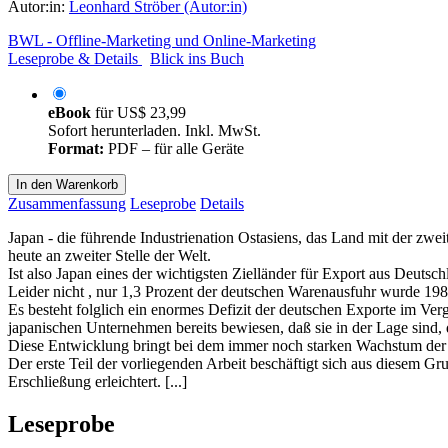
Autor:in:
Leonhard Ströber (Autor:in)
BWL - Offline-Marketing und Online-Marketing
Leseprobe & Details
Blick ins Buch
eBook
für
US$ 23,99
Sofort herunterladen. Inkl. MwSt.
Format:
PDF – für alle Geräte
In den Warenkorb
Zusammenfassung
Leseprobe
Details
Japan - die führende Industrienation Ostasiens, das Land mit der zwei
heute an zweiter Stelle der Welt.
Ist also Japan eines der wichtigsten Zielländer für Export aus Deutsc
Leider nicht , nur 1,3 Prozent der deutschen Warenausfuhr wurde 19
Es besteht folglich ein enormes Defizit der deutschen Exporte im Ver
japanischen Unternehmen bereits bewiesen, daß sie in der Lage sind, 
Diese Entwicklung bringt bei dem immer noch starken Wachstum der ja
Der erste Teil der vorliegenden Arbeit beschäftigt sich aus diesem G
Erschließung erleichtert. [...]
Leseprobe