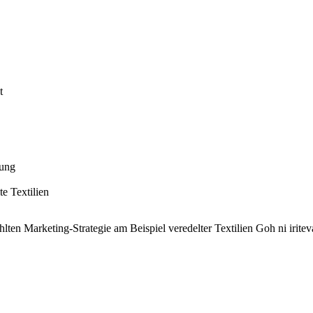
t
tung
te Textilien
n Marketing-Strategie am Beispiel ver­edelter Textilien Goh ni iriteva