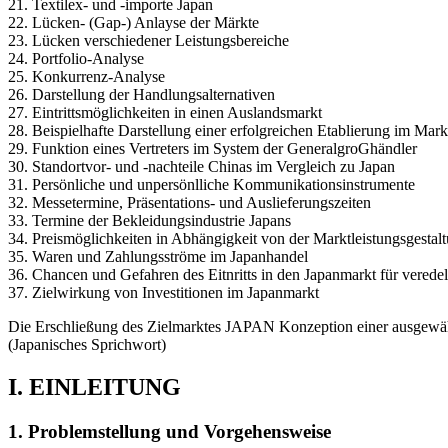
21. Textilex- und -importe Japan
22. Lücken- (Gap-) Anlayse der Märkte
23. Lücken verschiedener Leistungsbereiche
24. Portfolio-Analyse
25. Konkurrenz-Analyse
26. Darstellung der Handlungsalternativen
27. Eintrittsmöglichkeiten in einen Auslandsmarkt
28. Beispielhafte Darstellung einer erfolgreichen Etablierung im Mark
29. Funktion eines Vertreters im System der General­groGhändler
30. Standortvor- und -nachteile Chinas im Vergleich zu Japan
31. Persönliche und unpersönlliche Kommunikations­instrumente
32. Messetermine, Präsentations- und Auslieferungs­zeiten
33. Termine der Bekleidungsindustrie Japans
34. Preismöglichkeiten in Abhängigkeit von der Markt­leistungsgestal
35. Waren und Zahlungsströme im Japanhandel
36. Chancen und Gefahren des Eitnritts in den Japan­markt für veredel
37. Zielwirkung von Investitionen im Japanmarkt
Die Erschließung des Zielmarktes JAPAN Konzeption einer ausgewählte
(Japanisches Sprichwort)
I. EINLEITUNG
1. Problemstellung und Vorgehensweise