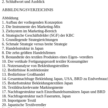
2. Schlußwort und Ausblick
ABBILDUNGSVERZEICHNIS
Abbildung
1. Aufbau der vorliegenden Konzeption
2. Die Instrumente des Marketing-Mix
3. Zielsystem im Marketing-Bereich
4. Strategische Geschäftsfelder (SGF) der KBC
3. Grundlegende Strategierichtungen
6. Schmale Strategie versus breite Strategie
7. Handelsstruktur in Japan
8. Die zehn größten Handelsfirmen
9. Bestandteile des textilen Produktes eines Eigen- veredlers
10. Der vertikale Fertigungsprozeß textiler Konsumgüter
11. Nutzenanalyse von Bekleidungstextilien
12. Bedürfnisse Konfektionäre
13. Bedürfnisse Großhandel
14. Gesamtnachfrage Bekleidung Japan, USA, BRD zu Endverbrauch
15. Bedarfsstruktur Bekleidungstextilien Japan
16. Textildruckrelevante Marktsegmente
17. Nachfragestruktur nach Einzelhandelsumsätzen Japan und BRD
18. Nachfragestruktur nach Faserarten, Japan
19. Importguote Textil
20. Japanische Textilveredler