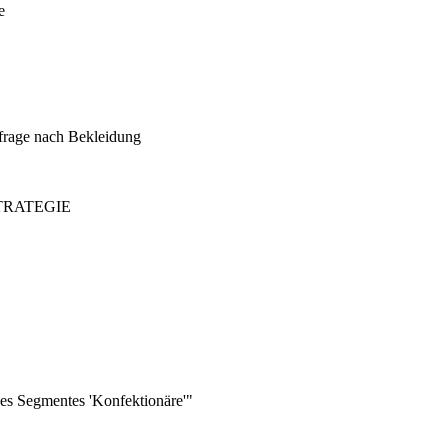
e
hfrage nach Bekleidung
TRATEGIE
des Segmentes 'Konfektionäre'"