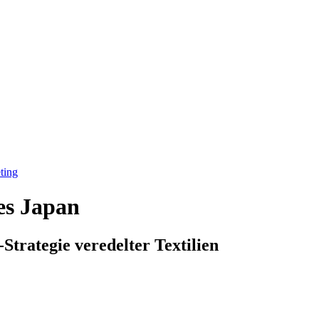
ting
es Japan
trategie veredelter Textilien