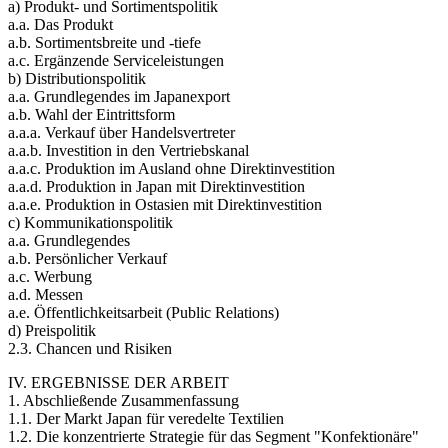
a) Produkt- und Sortimentspolitik
a.a. Das Produkt
a.b. Sortimentsbreite und -tiefe
a.c. Ergänzende Serviceleistungen
b) Distributionspolitik
a.a. Grundlegendes im Japanexport
a.b. Wahl der Eintrittsform
a.a.a. Verkauf über Handelsvertreter
a.a.b. Investition in den Vertriebskanal
a.a.c. Produktion im Ausland ohne Direktinvestition
a.a.d. Produktion in Japan mit Direktinvestition
a.a.e. Produktion in Ostasien mit Direktinvestition
c) Kommunikationspolitik
a.a. Grundlegendes
a.b. Persönlicher Verkauf
a.c. Werbung
a.d. Messen
a.e. Öffentlichkeitsarbeit (Public Relations)
d) Preispolitik
2.3. Chancen und Risiken
IV. ERGEBNISSE DER ARBEIT
1. Abschließende Zusammenfassung
1.1. Der Markt Japan für veredelte Textilien
1.2. Die konzentrierte Strategie für das Segment "Konfektionäre"