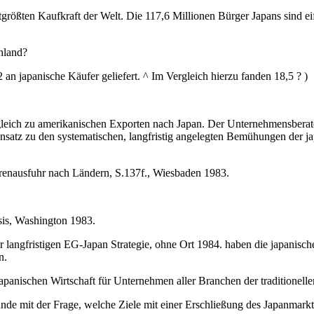
tgrößten Kaufkraft der Welt. Die 117,6 Millionen Bürger Japans sind eif
chland?
an japanische Käufer geliefert. ^ Im Vergleich hierzu fanden 18,5 ? )
rgleich zu amerikanischen Exporten nach Japan. Der Unternehmens­berat
ensatz zu den systematischen, langfristig angelegten Bemühungen der j
arenausfuhr nach Ländern, S.137f., Wiesbaden 1983.
is, Washington 1983.
r langfristigen EG-Japan Strategie, ohne Ort 1984. haben die japanisc
n.
anischen Wirtschaft für Unternehmen aller Branchen der traditio­nellen
unde mit der Frage, welche Ziele mit einer Erschließung des Ja­panmark