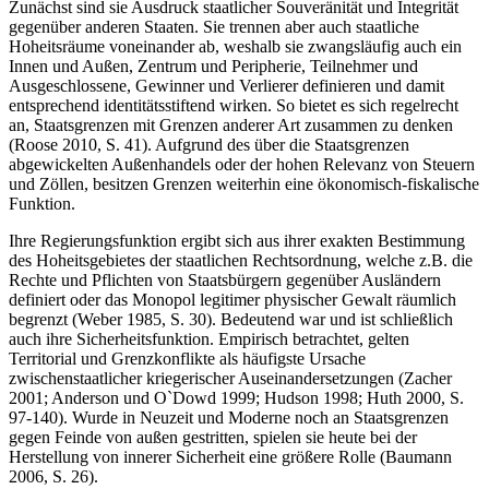
Zunächst sind sie Ausdruck staatlicher Souveränität und Integrität
gegenüber anderen Staaten. Sie trennen aber auch staatliche
Hoheitsräume voneinander ab, weshalb sie zwangsläufig auch ein
Innen und Außen, Zentrum und Peripherie, Teilnehmer und
Ausgeschlossene, Gewinner und Verlierer definieren und damit
entsprechend identitätsstiftend wirken. So bietet es sich regelrecht
an, Staatsgrenzen mit Grenzen anderer Art zusammen zu denken
(Roose 2010, S. 41). Aufgrund des über die Staatsgrenzen
abgewickelten Außenhandels oder der hohen Relevanz von Steuern
und Zöllen, besitzen Grenzen weiterhin eine ökonomisch-fiskalische
Funktion.
Ihre Regierungsfunktion ergibt sich aus ihrer exakten Bestimmung
des Hoheitsgebietes der staatlichen Rechtsordnung, welche z.B. die
Rechte und Pflichten von Staatsbürgern gegenüber Ausländern
definiert oder das Monopol legitimer physischer Gewalt räumlich
begrenzt (Weber 1985, S. 30). Bedeutend war und ist schließlich
auch ihre Sicherheitsfunktion. Empirisch betrachtet, gelten
Territorial und Grenzkonflikte als häufigste Ursache
zwischenstaatlicher kriegerischer Auseinandersetzungen (Zacher
2001; Anderson und O`Dowd 1999; Hudson 1998; Huth 2000, S.
97-140). Wurde in Neuzeit und Moderne noch an Staatsgrenzen
gegen Feinde von außen gestritten, spielen sie heute bei der
Herstellung von innerer Sicherheit eine größere Rolle (Baumann
2006, S. 26).