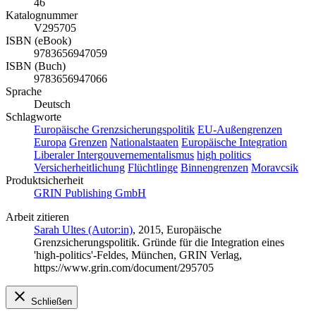
46
Katalognummer
V295705
ISBN (eBook)
9783656947059
ISBN (Buch)
9783656947066
Sprache
Deutsch
Schlagworte
Europäische Grenzsicherungspolitik
EU-Außengrenzen
Europa
Grenzen
Nationalstaaten
Europäische Integration
Liberaler Intergouvernementalismus
high politics
Versicherheitlichung
Flüchtlinge
Binnengrenzen
Moravcsik
Produktsicherheit
GRIN Publishing GmbH
Arbeit zitieren
Sarah Ultes (Autor:in)
, 2015, Europäische
Grenzsicherungspolitik. Gründe für die Integration eines
'high-politics'-Feldes, München, GRIN Verlag,
https://www.grin.com/document/295705
Schließen