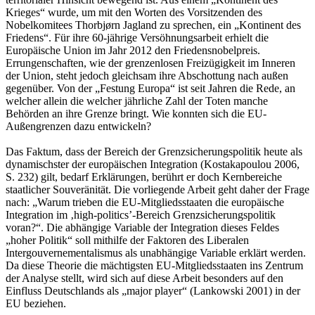
Krieges“ wurde, um mit den Worten des Vorsitzenden des
Nobelkomitees Thorbjørn Jagland zu sprechen, ein „Kontinent des
Friedens“. Für ihre 60-jährige Versöhnungsarbeit erhielt die
Europäische Union im Jahr 2012 den Friedensnobelpreis.
Errungenschaften, wie der grenzenlosen Freizügigkeit im Inneren
der Union, steht jedoch gleichsam ihre Abschottung nach außen
gegenüber. Von der „Festung Europa“ ist seit Jahren die Rede, an
welcher allein die welcher jährliche Zahl der Toten manche
Behörden an ihre Grenze bringt. Wie konnten sich die EU-
Außengrenzen dazu entwickeln?
Das Faktum, dass der Bereich der Grenzsicherungspolitik heute als
dynamischster der europäischen Integration (Kostakapoulou 2006,
S. 232) gilt, bedarf Erklärungen, berührt er doch Kernbereiche
staatlicher Souveränität. Die vorliegende Arbeit geht daher der Frage
nach: „Warum trieben die EU-Mitgliedsstaaten die europäische
Integration im ‚high-politics’-Bereich Grenzsicherungspolitik
voran?“. Die abhängige Variable der Integration dieses Feldes
„hoher Politik“ soll mithilfe der Faktoren des Liberalen
Intergouvernementalismus als unabhängige Variable erklärt werden.
Da diese Theorie die mächtigsten EU-Mitgliedsstaaten ins Zentrum
der Analyse stellt, wird sich auf diese Arbeit besonders auf den
Einfluss Deutschlands als „major player“ (Lankowski 2001) in der
EU beziehen.