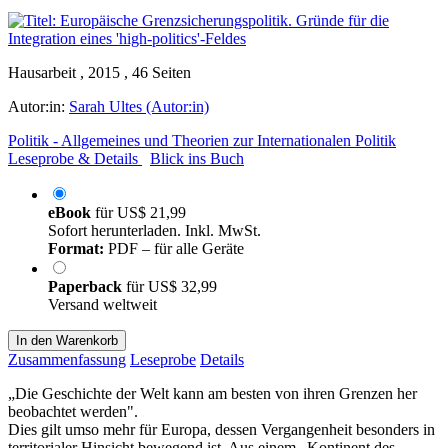
Hausarbeit , 2015 , 46 Seiten
Autor:in:
Sarah Ultes (Autor:in)
Politik - Allgemeines und Theorien zur Internationalen Politik
Leseprobe & Details
Blick ins Buch
eBook
für
US$ 21,99
Sofort herunterladen. Inkl. MwSt.
Format:
PDF – für alle Geräte
Paperback
für
US$ 32,99
Versand weltweit
In den Warenkorb
Zusammenfassung
Leseprobe
Details
„Die Geschichte der Welt kann am besten von ihren Grenzen her
beobachtet werden".
Dies gilt umso mehr für Europa, dessen Vergangenheit besonders in
territorialer Hinsicht bewegend ist. Aus einem „Kontinent des