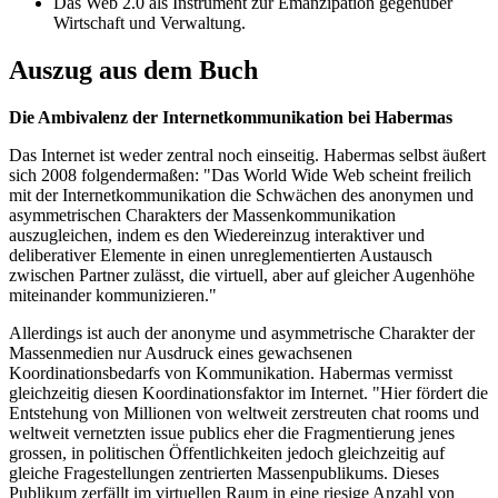
Das Web 2.0 als Instrument zur Emanzipation gegenüber
Wirtschaft und Verwaltung.
Auszug aus dem Buch
Die Ambivalenz der Internetkommunikation bei Habermas
Das Internet ist weder zentral noch einseitig. Habermas selbst äußert
sich 2008 folgendermaßen: "Das World Wide Web scheint freilich
mit der Internetkommunikation die Schwächen des anonymen und
asymmetrischen Charakters der Massenkommunikation
auszugleichen, indem es den Wiedereinzug interaktiver und
deliberativer Elemente in einen unreglementierten Austausch
zwischen Partner zulässt, die virtuell, aber auf gleicher Augenhöhe
miteinander kommunizieren."
Allerdings ist auch der anonyme und asymmetrische Charakter der
Massenmedien nur Ausdruck eines gewachsenen
Koordinationsbedarfs von Kommunikation. Habermas vermisst
gleichzeitig diesen Koordinationsfaktor im Internet. "Hier fördert die
Entstehung von Millionen von weltweit zerstreuten chat rooms und
weltweit vernetzten issue publics eher die Fragmentierung jenes
grossen, in politischen Öffentlichkeiten jedoch gleichzeitig auf
gleiche Fragestellungen zentrierten Massenpublikums. Dieses
Publikum zerfällt im virtuellen Raum in eine riesige Anzahl von