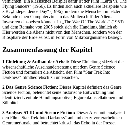
vernichten. Ein klassisches Beispiel dafür ist der Film „Earth vs. The
Flying Saucers“ (1956). Es finden sich auch aktuellere Beispiele wie
z.B. „Independence Day“ (1996), in dem die Menschen in letzter
Sekunde einen Computervirus in das Mutterschiff der Alien-
Invasoren einspeisen können. In „The War Of The Worlds“ (1953)
und dem Remake von 2005 spielt sich die Handlung ähnlich ab.
Hier werden die Aliens nicht von den Menschen, sondern von der
Biosphäre der Erde selbst, in Form von Mikroorganismen besiegt.
Zusammenfassung der Kapitel
1 Einleitung & Aufbau der Arbeit:
Diese Einleitung skizziert die
wissenschaftliche Auseinandersetzung mit dem Genre Science
Fiction und formuliert die Absicht, den Film "Star Trek Into
Darkness" filmtheoretisch zu untersuchen.
2 Das Genre Science Fiction:
Dieses Kapitel definiert das Genre
Science Fiction, beleuchtet seine historische Entwicklung und
identifiziert zentrale Handlungsmotive, Figurenkonstellationen und
Stilmittel.
3 Analyse: STID und Science Fiction:
Dieser Abschnitt analysiert
den Film "Star Trek Into Darkness" anhand der zuvor erarbeiteten
Genremerkmale und betrachtet kritisch das Echo in der Presse.