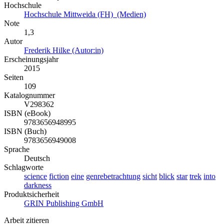
Hochschule
Hochschule Mittweida (FH) (Medien)
Note
1,3
Autor
Frederik Hilke (Autor:in)
Erscheinungsjahr
2015
Seiten
109
Katalognummer
V298362
ISBN (eBook)
9783656948995
ISBN (Buch)
9783656949008
Sprache
Deutsch
Schlagworte
science
fiction
eine
genrebetrachtung
sicht
blick
star
trek
into
darkness
Produktsicherheit
GRIN Publishing GmbH
Arbeit zitieren