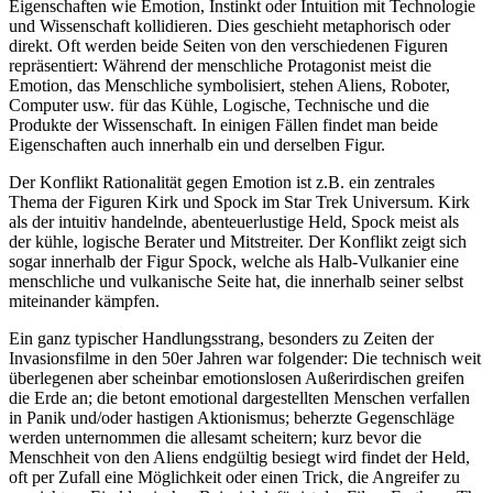
Eigenschaften wie Emotion, Instinkt oder Intuition mit Technologie
und Wissenschaft kollidieren. Dies geschieht metaphorisch oder
direkt. Oft werden beide Seiten von den verschiedenen Figuren
repräsentiert: Während der menschliche Protagonist meist die
Emotion, das Menschliche symbolisiert, stehen Aliens, Roboter,
Computer usw. für das Kühle, Logische, Technische und die
Produkte der Wissenschaft. In einigen Fällen findet man beide
Eigenschaften auch innerhalb ein und derselben Figur.
Der Konflikt Rationalität gegen Emotion ist z.B. ein zentrales
Thema der Figuren Kirk und Spock im Star Trek Universum. Kirk
als der intuitiv handelnde, abenteuerlustige Held, Spock meist als
der kühle, logische Berater und Mitstreiter. Der Konflikt zeigt sich
sogar innerhalb der Figur Spock, welche als Halb-Vulkanier eine
menschliche und vulkanische Seite hat, die innerhalb seiner selbst
miteinander kämpfen.
Ein ganz typischer Handlungsstrang, besonders zu Zeiten der
Invasionsfilme in den 50er Jahren war folgender: Die technisch weit
überlegenen aber scheinbar emotionslosen Außerirdischen greifen
die Erde an; die betont emotional dargestellten Menschen verfallen
in Panik und/oder hastigen Aktionismus; beherzte Gegenschläge
werden unternommen die allesamt scheitern; kurz bevor die
Menschheit von den Aliens endgültig besiegt wird findet der Held,
oft per Zufall eine Möglichkeit oder einen Trick, die Angreifer zu