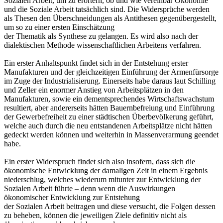
Sozialen Arbeit, um zu erörtern, ob und wie vereinbar Ökonomie
und die Soziale Arbeit tatsächlich sind. Die Widersprüche werden
als Thesen den Überschneidungen als Antithesen gegenübergestellt,
um so zu einer ersten Einschätzung
der Thematik als Synthese zu gelangen. Es wird also nach der
dialektischen Methode wissenschaftlichen Arbeitens verfahren.
Ein erster Anhaltspunkt findet sich in der Entstehung erster
Manufakturen und der gleichzeitigen Einführung der Armenfürsorge
im Zuge der Industrialisierung. Einerseits habe daraus laut Schilling
und Zeller ein enormer Anstieg von Arbeitsplätzen in den
Manufakturen, sowie ein dementsprechendes Wirtschaftswachstum
resultiert, aber andererseits hätten Bauernbefreiung und Einführung
der Gewerbefreiheit zu einer städtischen Überbevölkerung geführt,
welche auch durch die neu entstandenen Arbeitsplätze nicht hätten
gedeckt werden können und weiterhin in Massenverarmung geendet
habe.
Ein erster Widerspruch findet sich also insofern, dass sich die
ökonomische Entwicklung der damaligen Zeit in einem Ergebnis
niederschlug, welches wiederum mitunter zur Entwicklung der
Sozialen Arbeit führte – denn wenn die Auswirkungen
ökonomischer Entwicklung zur Entstehung
der Sozialen Arbeit beitragen und diese versucht, die Folgen dessen
zu beheben, können die jeweiligen Ziele definitiv nicht als