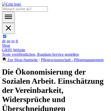
de
en
es
fr
Shop
GRIN Website
Texte veröffentlichen, Rundum-Service genießen
Zur Shop-Startseite
›
Pflegewissenschaft - Pflegemanagement
Die Ökonomisierung der
Sozialen Arbeit. Einschätzung
der Vereinbarkeit,
Widersprüche und
Überschneidungen