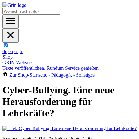
de
en
es
fr
Shop
GRIN Website
Texte veröffentlichen, Rundum-Service genießen
Zur Shop-Startseite
›
Pädagogik - Sonstiges
Cyber-Bullying. Eine neue
Herausforderung für
Lehrkräfte?
Examensarbeit , 2014 , 96 Seiten , Note: 1,00