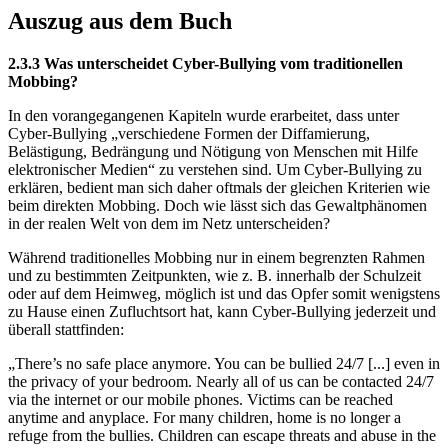
Auszug aus dem Buch
2.3.3 Was unterscheidet Cyber-Bullying vom traditionellen
Mobbing?
In den vorangegangenen Kapiteln wurde erarbeitet, dass unter
Cyber-Bullying „verschiedene Formen der Diffamierung,
Belästigung, Bedrängung und Nötigung von Menschen mit Hilfe
elektronischer Medien“ zu verstehen sind. Um Cyber-Bullying zu
erklären, bedient man sich daher oftmals der gleichen Kriterien wie
beim direkten Mobbing. Doch wie lässt sich das Gewaltphänomen
in der realen Welt von dem im Netz unterscheiden?
Während traditionelles Mobbing nur in einem begrenzten Rahmen
und zu bestimmten Zeitpunkten, wie z. B. innerhalb der Schulzeit
oder auf dem Heimweg, möglich ist und das Opfer somit wenigstens
zu Hause einen Zufluchtsort hat, kann Cyber-Bullying jederzeit und
überall stattfinden:
„There’s no safe place anymore. You can be bullied 24/7 [...] even in
the privacy of your bedroom. Nearly all of us can be contacted 24/7
via the internet or our mobile phones. Victims can be reached
anytime and anyplace. For many children, home is no longer a
refuge from the bullies. Children can escape threats and abuse in the