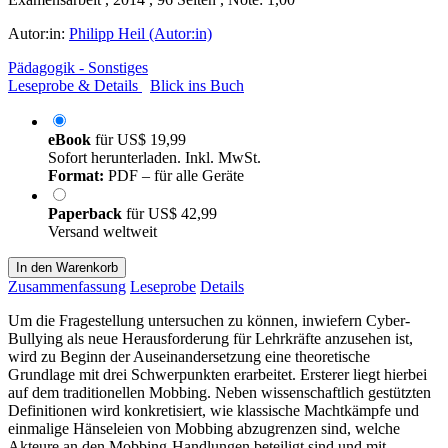
Autor:in:
Philipp Heil (Autor:in)
Pädagogik - Sonstiges
Leseprobe & Details
Blick ins Buch
eBook
für
US$ 19,99
Sofort herunterladen. Inkl. MwSt.
Format:
PDF – für alle Geräte
Paperback
für
US$ 42,99
Versand weltweit
In den Warenkorb
Zusammenfassung
Leseprobe
Details
Um die Fragestellung untersuchen zu können, inwiefern Cyber-
Bullying als neue Herausforderung für Lehrkräfte anzusehen ist,
wird zu Beginn der Auseinandersetzung eine theoretische
Grundlage mit drei Schwerpunkten erarbeitet. Ersterer liegt hierbei
auf dem traditionellen Mobbing. Neben wissenschaftlich gestützten
Definitionen wird konkretisiert, wie klassische Machtkämpfe und
einmalige Hänseleien von Mobbing abzugrenzen sind, welche
Akteure an den Mobbing-Handlungen beteiligt sind und mit