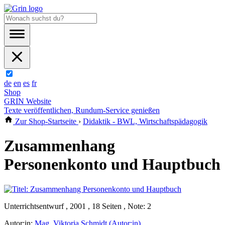
de
en
es
fr
Shop
GRIN Website
Texte veröffentlichen, Rundum-Service genießen
Zur Shop-Startseite
›
Didaktik - BWL, Wirtschaftspädagogik
Zusammenhang
Personenkonto und Hauptbuch
Unterrichtsentwurf , 2001 , 18 Seiten , Note: 2
Autor:in:
Mag. Viktoria Schmidt (Autor:in)