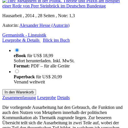
Hausarbeit , 2014 , 28 Seiten , Note: 1,3
Autor:in:
Alexander Hesse (Autor:in)
Germanistik - Linguistik
Leseprobe & Details
Blick ins Buch
eBook
für
US$ 18,99
Sofort herunterladen. Inkl. MwSt.
Format:
PDF – für alle Geräte
Paperback
für
US$ 20,99
Versand weltweit
In den Warenkorb
Zusammenfassung
Leseprobe
Details
Die vorliegende Ausarbeitung hat den Gebrauch, die Funktion und
auch den Nutzen von Metaphern innerhalb der politischen
Kommunikation als Thematik zugrunde liegen. Zur besseren
Übersicht teilt sich die Ausarbeitung in zwei Teile auf, wobei der
erste Teil den theoretischen Teil bildet, in welchem ich versuchen