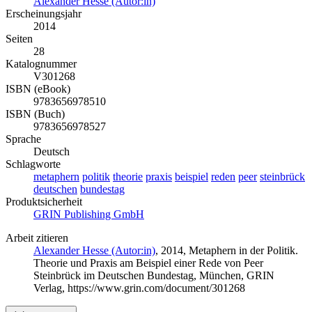
Alexander Hesse (Autor:in)
Erscheinungsjahr
2014
Seiten
28
Katalognummer
V301268
ISBN (eBook)
9783656978510
ISBN (Buch)
9783656978527
Sprache
Deutsch
Schlagworte
metaphern
politik
theorie
praxis
beispiel
reden
peer
steinbrück
deutschen
bundestag
Produktsicherheit
GRIN Publishing GmbH
Arbeit zitieren
Alexander Hesse (Autor:in)
, 2014, Metaphern in der Politik.
Theorie und Praxis am Beispiel einer Rede von Peer
Steinbrück im Deutschen Bundestag, München, GRIN
Verlag, https://www.grin.com/document/301268