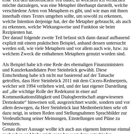
möchte darzulegen, was eine Metapher überhaupt darstellt, welche
verschiedene Arten von Metaphern es gibt, und wie man mit ihnen
innerhalb eines Textes umgehen sollte, um sowohl zu erkennen,
welche Intention derjenige hat, der die Metapher gebraucht, als auch
zu erkennen, welche Wirkungsweise und Funktion sie beim
Rezipienten hat.
Der darauf folgende zweite Teil befasst sich dann darauf aufbauend
explizit mit einem praktischen Beispiel, anhand dessen untersucht
werden soll, wie viele Metaphern und vor allem auch wie, bzw. zu
welchem Zweck die enthaltenen Metaphern genutzt worden sind.
Als Beispiel habe ich eine Rede des ehemaligen Finanzministers
und Kanzlerkandidaten Peer Steinbrück gewählt. Diese
Entscheidung habe ich nicht nur basierend auf der Tatsache
getroffen, dass Herr Steinbrück 2011 mit dem Cicero-Rednerpreis,
welcher seit 1994 verliehen wird, und der laut eigener Darstellung
auf „die wichtige Rolle der Redekunst in einer auf
Kommunikationsfähigkeit und Dialogbereitschaft angewiesenen
Demokratie“ hinweisen soll, ausgezeichnet wurde, sondern und vor
allem deswegen, da Herr Steinbrück laut Medienberichten sehr oft
dazu neigt, in seinen Reden und Stellungnahmen Sprachbilder zur
Verdeutlichung seiner Meinungen, Einstellungen und Pläne zu
benutzen.
Genau dieser Aussage wollte ich auch aus eigenem Interesse einmal