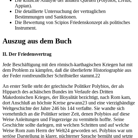
Die kritische Analyse der antiken Quellen (Polybios, Livius,
Appian).
Die detaillierte Untersuchung der vertraglichen
Bestimmungen und Sanktionen.
Die Bewertung von Scipios Friedenskonzept als politisches
Instrument.
Auszug aus dem Buch
II. Der Friedensvertrag
Jede Beschäftigung mit den römisch-karthagischen Kriegen hat mit
dem Problem zu kämpfen, daß die überlieferte Historiographie aus
der Feder romfreundlicher Schriftsteller stammt.22
An erster Stelle steht der griechische Politiker Polybios, der als
Hipparch des achäischen Bundes im Verlaufe des Dritten
Makedonischen Krieges, der Illoyalität bezichtigt, nach Rom kam,
dort Anschluß an höchste Kreise gewann23 und eine vierzigbändige
Weltgeschichte der Jahre 246 bis 144 verfaßte. Sie wandte sich
vornehmlich an die Politiker seiner Zeit, denen Polybios auf diese
Weise Anleitungen und Fingerzeige zu vermitteln hoffte. Seine
Geschichte sollte darlegen, mit welchen Schritten und auf welche
Weise Rom zum Herrn der Welt24 geworden sei. Polybios war um
seriöse Darstellung in klarer, nüchterner Sprache bemüht und setzte