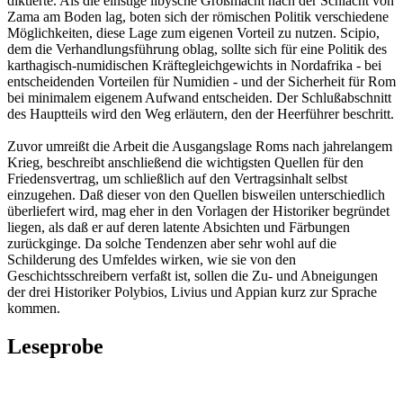
diktierte. Als die einstige libysche Großmacht nach der Schlacht von
Zama am Boden lag, boten sich der römischen Politik verschiedene
Möglichkeiten, diese Lage zum eigenen Vorteil zu nutzen. Scipio,
dem die Verhandlungsführung oblag, sollte sich für eine Politik des
karthagisch-numidischen Kräftegleichgewichts in Nordafrika - bei
entscheidenden Vorteilen für Numidien - und der Sicherheit für Rom
bei minimalem eigenem Aufwand entscheiden. Der Schlußabschnitt
des Hauptteils wird den Weg erläutern, den der Heerführer beschritt.
Zuvor umreißt die Arbeit die Ausgangslage Roms nach jahrelangem
Krieg, beschreibt anschließend die wichtigsten Quellen für den
Friedensvertrag, um schließlich auf den Vertragsinhalt selbst
einzugehen. Daß dieser von den Quellen bisweilen unterschiedlich
überliefert wird, mag eher in den Vorlagen der Historiker begründet
liegen, als daß er auf deren latente Absichten und Färbungen
zurückginge. Da solche Tendenzen aber sehr wohl auf die
Schilderung des Umfeldes wirken, wie sie von den
Geschichtsschreibern verfaßt ist, sollen die Zu- und Abneigungen
der drei Historiker Polybios, Livius und Appian kurz zur Sprache
kommen.
Leseprobe