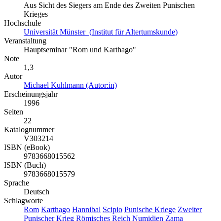
Aus Sicht des Siegers am Ende des Zweiten Punischen
Krieges
Hochschule
Universität Münster (Institut für Altertumskunde)
Veranstaltung
Hauptseminar "Rom und Karthago"
Note
1,3
Autor
Michael Kuhlmann (Autor:in)
Erscheinungsjahr
1996
Seiten
22
Katalognummer
V303214
ISBN (eBook)
9783668015562
ISBN (Buch)
9783668015579
Sprache
Deutsch
Schlagworte
Rom
Karthago
Hannibal
Scipio
Punische Kriege
Zweiter
Punischer Krieg
Römisches Reich
Numidien
Zama