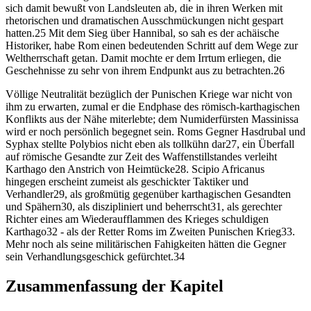
sich damit bewußt von Landsleuten ab, die in ihren Werken mit
rhetorischen und dramatischen Ausschmückungen nicht gespart
hatten.25 Mit dem Sieg über Hannibal, so sah es der achäische
Historiker, habe Rom einen bedeutenden Schritt auf dem Wege zur
Weltherrschaft getan. Damit mochte er dem Irrtum erliegen, die
Geschehnisse zu sehr von ihrem Endpunkt aus zu betrachten.26
Völlige Neutralität bezüglich der Punischen Kriege war nicht von
ihm zu erwarten, zumal er die Endphase des römisch-karthagischen
Konflikts aus der Nähe miterlebte; dem Numiderfürsten Massinissa
wird er noch persönlich begegnet sein. Roms Gegner Hasdrubal und
Syphax stellte Polybios nicht eben als tollkühn dar27, ein Überfall
auf römische Gesandte zur Zeit des Waffenstillstandes verleiht
Karthago den Anstrich von Heimtücke28. Scipio Africanus
hingegen erscheint zumeist als geschickter Taktiker und
Verhandler29, als großmütig gegenüber karthagischen Gesandten
und Spähern30, als diszipliniert und beherrscht31, als gerechter
Richter eines am Wiederaufflammen des Krieges schuldigen
Karthago32 - als der Retter Roms im Zweiten Punischen Krieg33.
Mehr noch als seine militärischen Fahigkeiten hätten die Gegner
sein Verhandlungsgeschick gefürchtet.34
Zusammenfassung der Kapitel