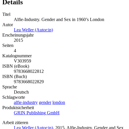
Details
Titel
Alfie-Industry. Gender and Sex in 1960’s London
Autor
Lea Weller (Autor:in)
Erscheinungsjahr
2015
Seiten
4
Katalognummer
V303959
ISBN (eBook)
9783668022812
ISBN (Buch)
9783668022829
Sprache
Deutsch
Schlagworte
alfie-industry
gender
london
Produktsicherheit
GRIN Publishing GmbH
Arbeit zitieren
Lea Weller (Autor:in)
, 2015, Alfie-Industry. Gender and Sex