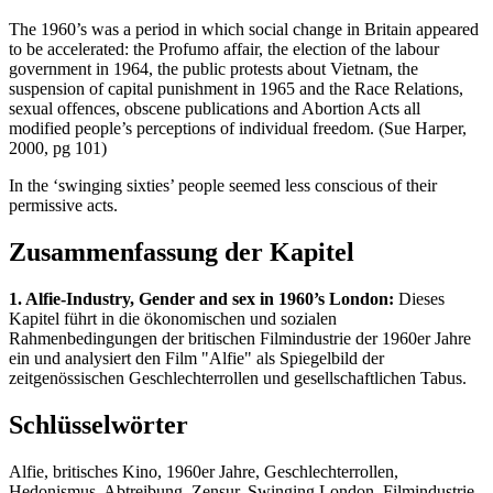
The 1960’s was a period in which social change in Britain appeared
to be accelerated: the Profumo affair, the election of the labour
government in 1964, the public protests about Vietnam, the
suspension of capital punishment in 1965 and the Race Relations,
sexual offences, obscene publications and Abortion Acts all
modified people’s perceptions of individual freedom. (Sue Harper,
2000, pg 101)
In the ‘swinging sixties’ people seemed less conscious of their
permissive acts.
Zusammenfassung der Kapitel
1. Alfie-Industry, Gender and sex in 1960’s London:
Dieses
Kapitel führt in die ökonomischen und sozialen
Rahmenbedingungen der britischen Filmindustrie der 1960er Jahre
ein und analysiert den Film "Alfie" als Spiegelbild der
zeitgenössischen Geschlechterrollen und gesellschaftlichen Tabus.
Schlüsselwörter
Alfie, britisches Kino, 1960er Jahre, Geschlechterrollen,
Hedonismus, Abtreibung, Zensur, Swinging London, Filmindustrie,