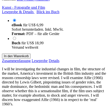
Kunst - Fotografie und Film
Leseprobe & Details
Blick ins Buch
eBook
für
US$ 6,99
Sofort herunterladen. Inkl. MwSt.
Format:
PDF – für alle Geräte
Buch
für
US$ 18,99
Versand weltweit
In den Warenkorb
Zusammenfassung
Leseprobe
Details
I will be investigating the industrial changes in film, the structure of
the market, America’s investment in the British film industry and the
reasons censorship laws were revised. I will examine Alfie (1966)
directed by Lewis Gilbert, pinpointing issues of gender roles, the
male dominance, the hedonistic man and his consequences. I will
observe whether this is a sensationalist film, if the film uses subject
matter, for example abortion, to shock and anger viewers. I will
discern how exaggerated Alfie (1966) is in respect to the ‘real’
1960’s.