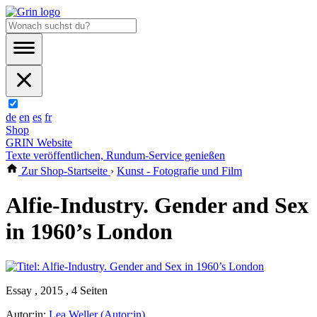
de
en
es
fr
Shop
GRIN Website
Texte veröffentlichen, Rundum-Service genießen
Zur Shop-Startseite
›
Kunst - Fotografie und Film
Alfie-Industry. Gender and Sex
in 1960’s London
Essay , 2015 , 4 Seiten
Autor:in:
Lea Weller (Autor:in)