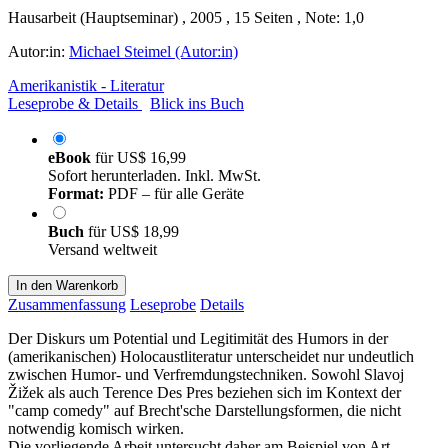
Hausarbeit (Hauptseminar) , 2005 , 15 Seiten , Note: 1,0
Autor:in:
Michael Steimel (Autor:in)
Amerikanistik - Literatur
Leseprobe & Details
Blick ins Buch
eBook
für
US$ 16,99
Sofort herunterladen. Inkl. MwSt.
Format:
PDF – für alle Geräte
Buch
für
US$ 18,99
Versand weltweit
In den Warenkorb
Zusammenfassung
Leseprobe
Details
Der Diskurs um Potential und Legitimität des Humors in der
(amerikanischen) Holocaustliteratur unterscheidet nur undeutlich
zwischen Humor- und Verfremdungstechniken. Sowohl Slavoj
Žižek als auch Terence Des Pres beziehen sich im Kontext der
"camp comedy" auf Brecht'sche Darstellungsformen, die nicht
notwendig komisch wirken.
Die vorliegende Arbeit untersucht daher am Beispiel von Art