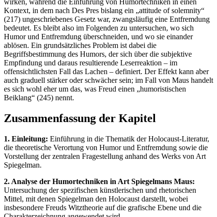
wirken, während die Einführung von Humortechniken in einen
Kontext, in dem nach Des Pres bislang ein „attitude of solemnity“
(217) ungeschriebenes Gesetz war, zwangsläufig eine Entfremdung
bedeutet. Es bleibt also im Folgenden zu untersuchen, wo sich
Humor und Entfremdung überschneiden, und wo sie einander
ablösen. Ein grundsätzliches Problem ist dabei die
Begriffsbestimmung des Humors, der sich über die subjektive
Empfindung und daraus resultierende Leserreaktion – im
offensichtlichsten Fall das Lachen – definiert. Der Effekt kann aber
auch graduell stärker oder schwächer sein; im Fall von Maus handelt
es sich wohl eher um das, was Freud einen „humoristischen
Beiklang“ (245) nennt.
Zusammenfassung der Kapitel
1. Einleitung:
Einführung in die Thematik der Holocaust-Literatur,
die theoretische Verortung von Humor und Entfremdung sowie die
Vorstellung der zentralen Fragestellung anhand des Werks von Art
Spiegelman.
2. Analyse der Humortechniken in Art Spiegelmans Maus:
Untersuchung der spezifischen künstlerischen und rhetorischen
Mittel, mit denen Spiegelman den Holocaust darstellt, wobei
insbesondere Freuds Witztheorie auf die grafische Ebene und die
Charakterzeichnung angewendet wird.