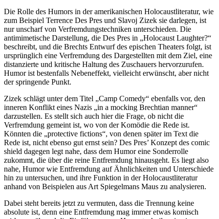
Die Rolle des Humors in der amerikanischen Holocaustliteratur, wie
zum Beispiel Terrence Des Pres und Slavoj Zizek sie darlegen, ist
nur unscharf von Verfremdungstechniken unterschieden. Die
antimimetische Darstellung, die Des Pres in „Holocaust Laughter?“
beschreibt, und die Brechts Entwurf des epischen Theaters folgt, ist
ursprünglich eine Verfremdung des Dargestellten mit dem Ziel, eine
distanzierte und kritische Haltung des Zuschauers hervorzurufen.
Humor ist bestenfalls Nebeneffekt, vielleicht erwünscht, aber nicht
der springende Punkt.
Zizek schlägt unter dem Titel „Camp Comedy“ ebenfalls vor, den
inneren Konflikt eines Nazis „in a mocking Brechtian manner“
darzustellen. Es stellt sich auch hier die Frage, ob nicht die
Verfremdung gemeint ist, wo von der Komödie die Rede ist.
Könnten die „protective fictions“, von denen später im Text die
Rede ist, nicht ebenso gut ernst sein? Des Pres’ Konzept des comic
shield dagegen legt nahe, dass dem Humor eine Sonderrolle
zukommt, die über die reine Entfremdung hinausgeht. Es liegt also
nahe, Humor wie Entfremdung auf Ähnlichkeiten und Unterschiede
hin zu untersuchen, und ihre Funktion in der Holocaustliteratur
anhand von Beispielen aus Art Spiegelmans Maus zu analysieren.
Dabei steht bereits jetzt zu vermuten, dass die Trennung keine
absolute ist, denn eine Entfremdung mag immer etwas komisch