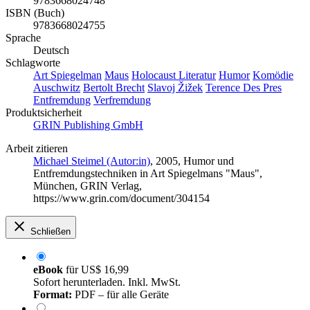
9783668024748
ISBN (Buch)
9783668024755
Sprache
Deutsch
Schlagworte
Art Spiegelman
Maus
Holocaust Literatur
Humor
Komödie
Auschwitz
Bertolt Brecht
Slavoj Žižek
Terence Des Pres
Entfremdung
Verfremdung
Produktsicherheit
GRIN Publishing GmbH
Arbeit zitieren
Michael Steimel (Autor:in)
, 2005, Humor und
Entfremdungstechniken in Art Spiegelmans "Maus",
München, GRIN Verlag,
https://www.grin.com/document/304154
Schließen
eBook
für
US$ 16,99
Sofort herunterladen. Inkl. MwSt.
Format:
PDF – für alle Geräte