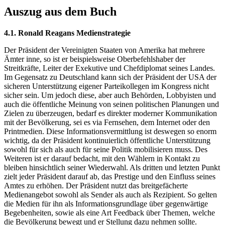
Auszug aus dem Buch
4.1. Ronald Reagans Medienstrategie
Der Präsident der Vereinigten Staaten von Amerika hat mehrere
Ämter inne, so ist er beispielsweise Oberbefehlshaber der
Streitkräfte, Leiter der Exekutive und Chefdiplomat seines Landes.
Im Gegensatz zu Deutschland kann sich der Präsident der USA der
sicheren Unterstützung eigener Parteikollegen im Kongress nicht
sicher sein. Um jedoch diese, aber auch Behörden, Lobbyisten und
auch die öffentliche Meinung von seinen politischen Planungen und
Zielen zu überzeugen, bedarf es direkter moderner Kommunikation
mit der Bevölkerung, sei es via Fernsehen, dem Internet oder den
Printmedien. Diese Informationsvermittlung ist deswegen so enorm
wichtig, da der Präsident kontinuierlich öffentliche Unterstützung
sowohl für sich als auch für seine Politik mobilisieren muss. Des
Weiteren ist er darauf bedacht, mit den Wählern in Kontakt zu
bleiben hinsichtlich seiner Wiederwahl. Als dritten und letzten Punkt
zielt jeder Präsident darauf ab, das Prestige und den Einfluss seines
Amtes zu erhöhen. Der Präsident nutzt das breitgefächerte
Medienangebot sowohl als Sender als auch als Rezipient. So gelten
die Medien für ihn als Informationsgrundlage über gegenwärtige
Begebenheiten, sowie als eine Art Feedback über Themen, welche
die Bevölkerung bewegt und er Stellung dazu nehmen sollte.