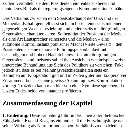
Zudem vermitteln sie dem Präsidenten ein realitätsnäheres und
neutraleres Bild als die regierungseigenen Kommunikationskanäle.
Das Verhältnis zwischen dem Staatsoberhaupt der USA und der
Medienlandschaft generell lässt sich am besten einerseits mit einer
gegenseitigen Wechselbeziehung und andererseits mit tiefgründigen
Gegensätzen charakterisieren. So benötigt der Präsident die Medien
als eine Art Lautsprecher seinerseits und die Medien – eine
autonome Kontrollinstanz politischer Macht (Vierte Gewalt) – den
Präsidenten als eine nationale Führungspersönlichkeit mit
beständigem und hohem Nachrichtenwert. Unter tiefgründigen
Gegensätzen sind meistens subjektive Ansichten wie beispielsweise
ungerechte Behandlung aus Sicht des Politikers zu verstehen. Fakt
jedoch ist, dass es bei Meinungsverschiedenheiten stets ein
Bemühen auf Kooperation gibt und in Zeiten guter und kooperativer
Zusammenarbeit stets eine gewisse Spannung bzw. Konfrontation
vorliegt. Trotzdem kann man hier von einer Symbiose sprechen, da
letzten Endes beide voneinander profitieren.
Zusammenfassung der Kapitel
1. Einleitung:
Diese Einleitung führt in das Thema der rhetorischen
Fähigkeiten Ronald Reagans ein und stellt die Forschungsfrage nach
seiner Wirkung als Narrator und seinem Verhältnis zu den Medien.