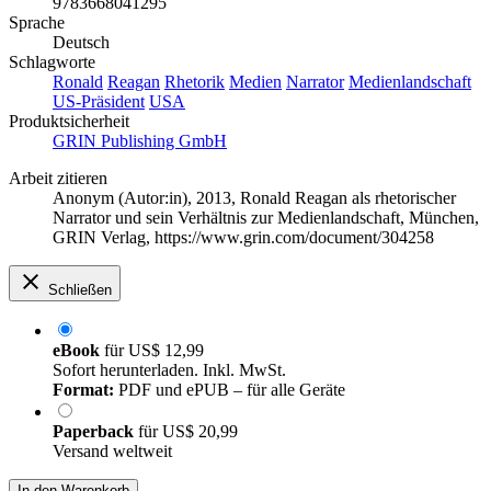
9783668041295
Sprache
Deutsch
Schlagworte
Ronald
Reagan
Rhetorik
Medien
Narrator
Medienlandschaft
US-Präsident
USA
Produktsicherheit
GRIN Publishing GmbH
Arbeit zitieren
Anonym (Autor:in)
, 2013, Ronald Reagan als rhetorischer
Narrator und sein Verhältnis zur Medienlandschaft, München,
GRIN Verlag, https://www.grin.com/document/304258
Schließen
eBook
für
US$ 12,99
Sofort herunterladen. Inkl. MwSt.
Format:
PDF und ePUB – für alle Geräte
Paperback
für
US$ 20,99
Versand weltweit
In den Warenkorb