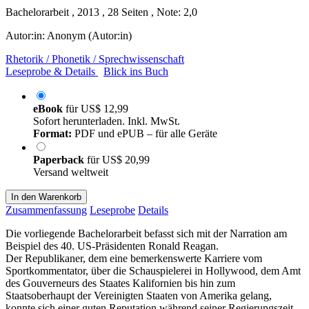
Bachelorarbeit , 2013 , 28 Seiten , Note: 2,0
Autor:in:
Anonym (Autor:in)
Rhetorik / Phonetik / Sprechwissenschaft
Leseprobe & Details
Blick ins Buch
eBook
für
US$ 12,99
Sofort herunterladen. Inkl. MwSt.
Format:
PDF und ePUB – für alle Geräte
Paperback
für
US$ 20,99
Versand weltweit
In den Warenkorb
Zusammenfassung
Leseprobe
Details
Die vorliegende Bachelorarbeit befasst sich mit der Narration am
Beispiel des 40. US-Präsidenten Ronald Reagan.
Der Republikaner, dem eine bemerkenswerte Karriere vom
Sportkommentator, über die Schauspielerei in Hollywood, dem Amt
des Gouverneurs des Staates Kalifornien bis hin zum
Staatsoberhaupt der Vereinigten Staaten von Amerika gelang,
konnte sich einer guten Reputation während seiner Regierungszeit