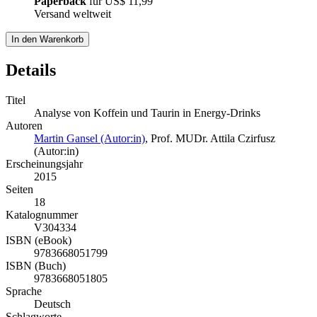
Paperback
für
US$ 11,99
Versand weltweit
In den Warenkorb
Details
Titel
Analyse von Koffein und Taurin in Energy-Drinks
Autoren
Martin Gansel (Autor:in)
,
Prof. MUDr. Attila Czirfusz
(Autor:in)
Erscheinungsjahr
2015
Seiten
18
Katalognummer
V304334
ISBN (eBook)
9783668051799
ISBN (Buch)
9783668051805
Sprache
Deutsch
Schlagworte