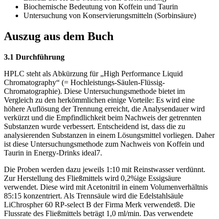
Biochemische Bedeutung von Koffein und Taurin
Untersuchung von Konservierungsmitteln (Sorbinsäure)
Auszug aus dem Buch
3.1 Durchführung
HPLC steht als Abkürzung für „High Performance Liquid
Chromatography“ (= Hochleistungs-Säulen-Flüssig-
Chromatographie). Diese Untersuchungsmethode bietet im
Vergleich zu den herkömmlichen einige Vorteile: Es wird eine
höhere Auflösung der Trennung erreicht, die Analysendauer wird
verkürzt und die Empfindlichkeit beim Nachweis der getrennten
Substanzen wurde verbessert. Entscheidend ist, dass die zu
analysierenden Substanzen in einem Lösungsmittel vorliegen. Daher
ist diese Untersuchungsmethode zum Nachweis von Koffein und
Taurin in Energy-Drinks ideal7.
Die Proben werden dazu jeweils 1:10 mit Reinstwasser verdünnt.
Zur Herstellung des Fließmittels wird 0,2%ige Essigsäure
verwendet. Diese wird mit Acetonitril in einem Volumenverhältnis
85:15 konzentriert. Als Trennsäule wird die Edelstahlsäule
LiChrospher 60 RP-select B der Firma Merk verwendet8. Die
Flussrate des Fließmittels beträgt 1,0 ml/min. Das verwendete