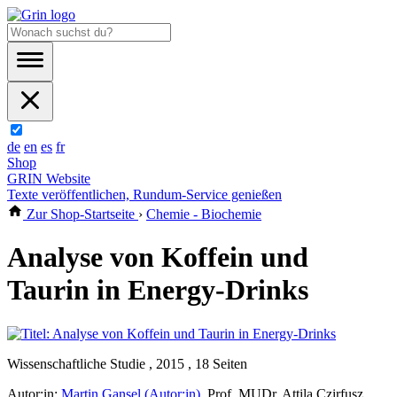
de
en
es
fr
Shop
GRIN Website
Texte veröffentlichen, Rundum-Service genießen
Zur Shop-Startseite
›
Chemie - Biochemie
Analyse von Koffein und
Taurin in Energy-Drinks
Wissenschaftliche Studie , 2015 , 18 Seiten
Autor:in:
Martin Gansel (Autor:in)
,
Prof. MUDr. Attila Czirfusz