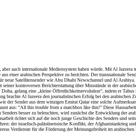
e, aber auch internationale Mediensystem haben würde. Mit Al Jazeera t
e aus einer arabischen Perspektive zu berichten. Der transnationale Se
 für neue Satellitensender wie Abu Dhabi Newschannel und Al Arabiya.
 seiner kontroversen Berichterstattung über Missstände in der arabisch
ha, gelang eine „kleine Öffentlichkeitsrevolution“, indem er Tabus in
ttung brachte Al Jazeera den journalistischen Erfolg bei den arabischen
e der Sender aus dem winzigen Emirat Qatar eine solche Aufmerksamke
unt aus: “All this trouble from a matchbox like this!” Diese Hausarbeit
 Senders besser zu beleuchten, wird zunächst die Entwicklung der ar
beit richtet sich auf die noch junge Geschichte des Senders und seine
n: der israelisch-palästinensische Konflikt, der Afghanistankrieg und 
eeras Verdienste für die Förderung der Meinungsfreiheit im arabischen 