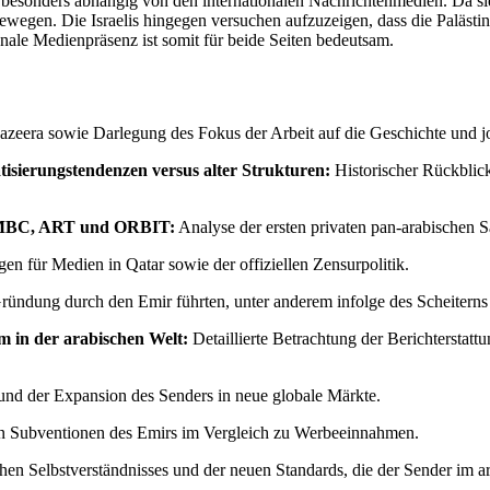
besonders abhängig von den internationalen Nachrichtenmedien. Da sie si
bewegen. Die Israelis hingegen versuchen aufzuzeigen, dass die Palästin
onale Medienpräsenz ist somit für beide Seiten bedeutsam.
zeera sowie Darlegung des Fokus der Arbeit auf die Geschichte und jo
isierungstendenzen versus alter Strukturen:
Historischer Rückblic
der MBC, ART und ORBIT:
Analyse der ersten privaten pan-arabischen Sa
für Medien in Qatar sowie der offiziellen Zensurpolitik.
ründung durch den Emir führten, unter anderem infolge des Scheiter
 in der arabischen Welt:
Detaillierte Betrachtung der Berichterstattu
und der Expansion des Senders in neue globale Märkte.
en Subventionen des Emirs im Vergleich zu Werbeeinnahmen.
hen Selbstverständnisses und der neuen Standards, die der Sender im a