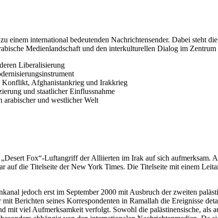
 zu einem international bedeutenden Nachrichtensender. Dabei steht die
rabische Medienlandschaft und den interkulturellen Dialog im Zentrum
deren Liberalisierung
dernisierungsinstrument
r Konflikt, Afghanistankrieg und Irakkrieg
ierung und staatlicher Einflussnahme
 arabischer und westlicher Welt
Desert Fox“-Luftangriff der Alliierten im Irak auf sich aufmerksam. Al
 auf die Titelseite der New York Times. Die Titelseite mit einem Leit
kanal jedoch erst im September 2000 mit Ausbruch der zweiten paläst
mit Berichten seines Korrespondenten in Ramallah die Ereignisse detaill
mit viel Aufmerksamkeit verfolgt. Sowohl die palästinensische, als auc