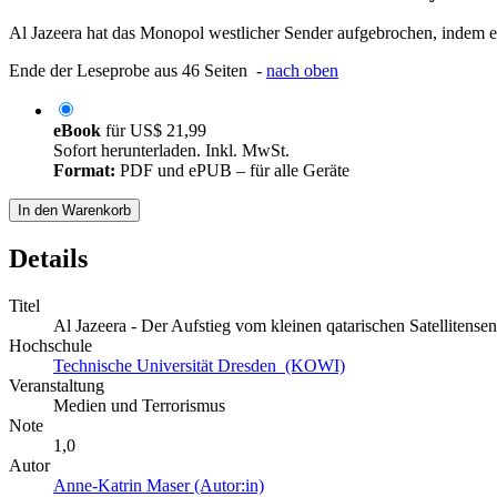
Al Jazeera hat das Monopol westlicher Sender aufgebrochen, indem es E
Ende der Leseprobe aus 46 Seiten -
nach oben
eBook
für
US$ 21,99
Sofort herunterladen. Inkl. MwSt.
Format:
PDF und ePUB – für alle Geräte
In den Warenkorb
Details
Titel
Al Jazeera - Der Aufstieg vom kleinen qatarischen Satellitens
Hochschule
Technische Universität Dresden (KOWI)
Veranstaltung
Medien und Terrorismus
Note
1,0
Autor
Anne-Katrin Maser (Autor:in)