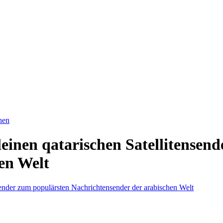
hen
leinen qatarischen Satellitensen
en Welt