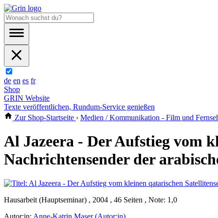
de
en
es
fr
Shop
GRIN Website
Texte veröffentlichen, Rundum-Service genießen
Zur Shop-Startseite
›
Medien / Kommunikation - Film und Fernse
Al Jazeera - Der Aufstieg vom k
Nachrichtensender der arabisch
Hausarbeit (Hauptseminar) , 2004 , 46 Seiten , Note: 1,0
Autor:in:
Anne-Katrin Maser (Autor:in)