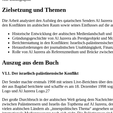
Zielsetzung und Themen
Die Arbeit analysiert den Aufstieg des qatarischen Senders Al Jazeera
den Konflikten im arabischen Raum sowie seines Einflusses auf die a
Historische Entwicklung der arabischen Medienlandschaft und 
Gründungsgeschichte von Al Jazeera als Prestigeobjekt und Mo
Berichterstattung in den Konflikten: Israelisch-palästinensische
Herausforderungen der journalistischen Unabhängigkeit, Finanz
Rolle von Al Jazeera als Referenzmedium und Brücke zwischen
Auszug aus dem Buch
VI.1. Der israelisch-palästinensische Konflikt
Der Sender machte erstmals 1998 mit seinen Live-Berichten über den „
der aus Bagdad berichtete und schaffte es am 18. Dezember 1998 sogar
Logo und Al Jazeera Logo.27
Der große Durchbruch in der arabischen Welt gelang dem Nachrichten
zwischen Palästinensern und Israelis das Topthema auf Al Jazeera, der 
vielen arabischen Ländern als „innenpolitisches Thema“ angesehen und 