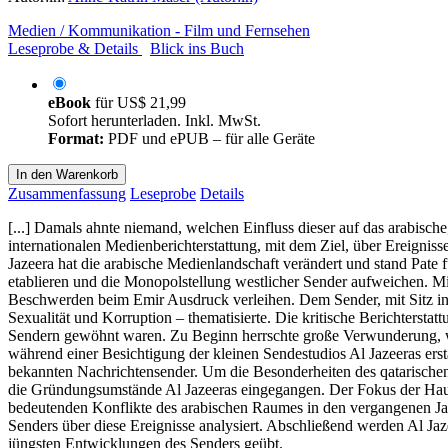
Medien / Kommunikation - Film und Fernsehen
Leseprobe & Details
Blick ins Buch
eBook
für
US$ 21,99
Sofort herunterladen. Inkl. MwSt.
Format:
PDF und ePUB – für alle Geräte
In den Warenkorb
Zusammenfassung
Leseprobe
Details
[...] Damals ahnte niemand, welchen Einfluss dieser auf das arabisch
internationalen Medienberichterstattung, mit dem Ziel, über Ereigniss
Jazeera hat die arabische Medienlandschaft verändert und stand Pate
etablieren und die Monopolstellung westlicher Sender aufweichen. Mit
Beschwerden beim Emir Ausdruck verleihen. Dem Sender, mit Sitz in Do
Sexualität und Korruption – thematisierte. Die kritische Berichtersta
Sendern gewöhnt waren. Zu Beginn herrschte große Verwunderung, wi
während einer Besichtigung der kleinen Sendestudios Al Jazeeras ersta
bekannten Nachrichtensender. Um die Besonderheiten des qatarischen
die Gründungsumstände Al Jazeeras eingegangen. Der Fokus der Hausar
bedeutenden Konflikte des arabischen Raumes in den vergangenen Jahre
Senders über diese Ereignisse analysiert. Abschließend werden Al Jaz
jüngsten Entwicklungen des Senders geübt.