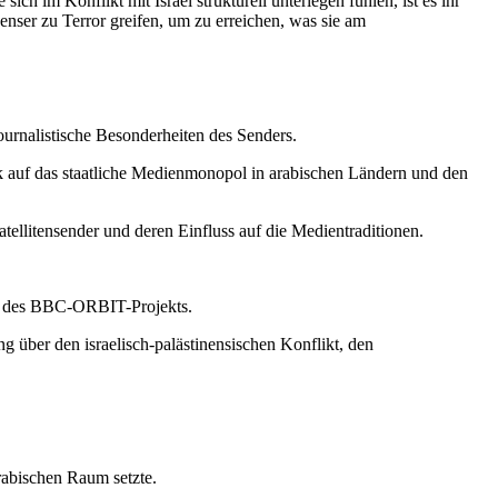
ch im Konflikt mit Israel strukturell unterlegen fühlen, ist es ihr
enser zu Terror greifen, um zu erreichen, was sie am
urnalistische Besonderheiten des Senders.
k auf das staatliche Medienmonopol in arabischen Ländern und den
tellitensender und deren Einfluss auf die Medientraditionen.
ns des BBC-ORBIT-Projekts.
ng über den israelisch-palästinensischen Konflikt, den
rabischen Raum setzte.