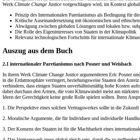
Werk
Climate Change Justice
vorgeschlagen wird, im Kontext globa
Prinzip des Internationalen Paretianismus als Bedingung für di
Kritische Auseinandersetzung mit ökonomischen und ethische
Abwägung zwischen globalen Lösungen und lokalen bzw. subgl
Die Rolle des Eigeninteresses von Staaten in der Klimapolitik
Relevanz technologischen Fortschritts für internationale Klimas
Auszug aus dem Buch
2.1 internationaler Paretianismus nach Posner und Weisbach
In ihrem Werk Climate Change Justice argumentieren Eric Posner und 
in die Erdatmosphäre verringert, beziehungsweise Staaten den Anreiz gi
verhindern, dass einigen Staaten unverhältnismäßig hohe Kosten aufer
dabei durchaus den Armen, die vom Klimawandel meist am stärksten be
Ideen der Gerechtigkeit keine große Rolle spielen sollten. Ihren Ans
1. Die Perspektive eines solchen Vertragswerkes sollte in die Zukunft 
2. Moralische Argumente, die für Individuen und individuelle Handl
3. Der Konsens der Staaten ist für die Machbarkeit eines internation
4. Das Vertragswerk muss global gleich sein, damit die zu treffend