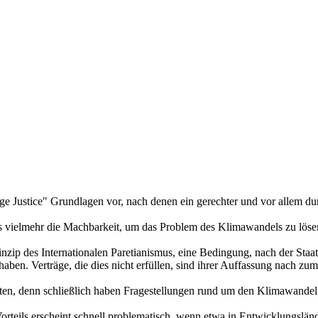
Justice" Grundlagen vor, nach denen ein gerechter und vor allem durc
s vielmehr die Machbarkeit, um das Problem des Klimawandels zu löse
rinzip des Internationalen Paretianismus, eine Bedingung, nach der Sta
ben. Verträge, die dies nicht erfüllen, sind ihrer Auffassung nach zum 
keiten, denn schließlich haben Fragestellungen rund um den Klimawande
rteils erscheint schnell problematisch, wenn etwa in Entwicklungslän