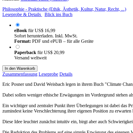
Philosophie - Praktische (Ethik, Ästhetik, Kultur, Natur, Recht, ...)
Leseprobe & Details
Blick ins Buch
eBook
für
US$ 16,99
Sofort herunterladen. Inkl. MwSt.
Format:
PDF und ePUB – für alle Geräte
Paperback
für
US$ 20,99
Versand weltweit
In den Warenkorb
Zusammenfassung
Leseprobe
Details
Eric Posner und David Weisbach legen in ihrem Buch "Climate Change 
Dabei sollen weniger ethische Erwägungen im Vordergrund stehen al
Ein wichtiger und zentraler Punkt ihrer Überlegungen ist dabei das P
zumindest keine Verschlechterung ihrer eigenen Position zu erwarten ha
Diese Idee leuchtet zunächst intuitiv ein, birgt aber auch Schwierig
Die Reduktion des Problems auf eine simple Erwägung des eigenen Vo