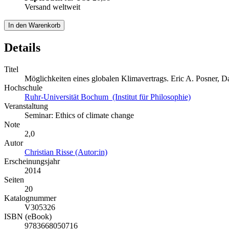
Versand weltweit
In den Warenkorb
Details
Titel
Möglichkeiten eines globalen Klimavertrags. Eric A. Posner, D
Hochschule
Ruhr-Universität Bochum (Institut für Philosophie)
Veranstaltung
Seminar: Ethics of climate change
Note
2,0
Autor
Christian Risse (Autor:in)
Erscheinungsjahr
2014
Seiten
20
Katalognummer
V305326
ISBN (eBook)
9783668050716