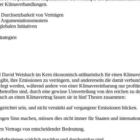
ler Klimaverhandlungen.
e Durchsetzbarkeit von Verträgen
n Argumentationsmustern
obalen Initiativen
trategien
David Weisbach im Kern ökonomisch-utilitaristisch für einen Klimaver
bt, ihre Emissionen zu verringern, und andererseits die damit verbunden
legt werden, während andere von einer Klimavereinbarung nur profitier
troffen sind, durch eine gewisse Umverteilung von den reichen zu den
pruch an einen Klimavertrag fassen sie in fünf Thesen zusammen:
gerichtet sein, und nicht verstärkt auf vergangene Emissionen blicken.
ungen Sinn machen, müssen dies nicht immer für Staaten und internatio
alen Vertrags von entscheidender Bedeutung.
en Maßnahmen wirklich machbar und durchsetzbar sind.