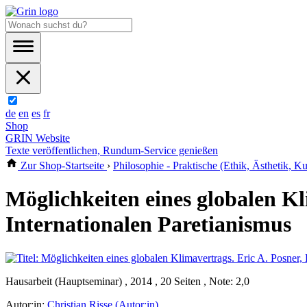
de
en
es
fr
Shop
GRIN Website
Texte veröffentlichen, Rundum-Service genießen
Zur Shop-Startseite
›
Philosophie - Praktische (Ethik, Ästhetik, Kul
Möglichkeiten eines globalen Kl
Internationalen Paretianismus
Hausarbeit (Hauptseminar) , 2014 , 20 Seiten , Note: 2,0
Autor:in:
Christian Risse (Autor:in)