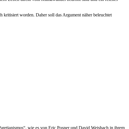
 kritisiert worden. Daher soll das Argument näher beleuchtet
 Paretianismus“, wie es von Eric Posner und David Weisbach in ihrem