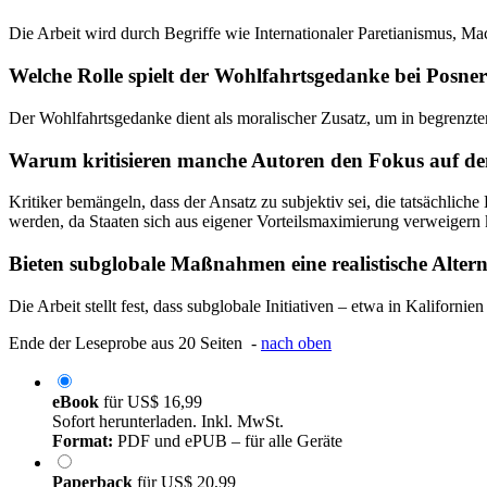
Die Arbeit wird durch Begriffe wie Internationaler Paretianismus, Ma
Welche Rolle spielt der Wohlfahrtsgedanke bei Posn
Der Wohlfahrtsgedanke dient als moralischer Zusatz, um in begrenzte
Warum kritisieren manche Autoren den Fokus auf den
Kritiker bemängeln, dass der Ansatz zu subjektiv sei, die tatsächli
werden, da Staaten sich aus eigener Vorteilsmaximierung verweigern
Bieten subglobale Maßnahmen eine realistische Altern
Die Arbeit stellt fest, dass subglobale Initiativen – etwa in Kaliforn
Ende der Leseprobe aus 20 Seiten -
nach oben
eBook
für
US$ 16,99
Sofort herunterladen. Inkl. MwSt.
Format:
PDF und ePUB – für alle Geräte
Paperback
für
US$ 20,99