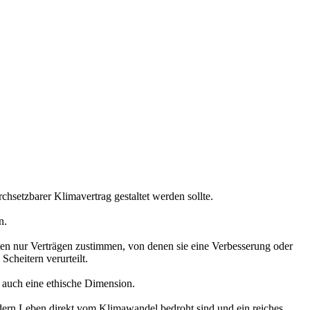
hsetzbarer Klimavertrag gestaltet werden sollte.
n.
aten nur Verträgen zustimmen, von denen sie eine Verbesserung oder
Scheitern verurteilt.
l auch eine ethische Dimension.
dern Leben direkt vom Klimawandel bedroht sind und ein reiches