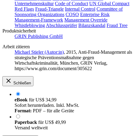
Unternehmenskultur
Code of Conduct
UN Global Compact
Red Flags
Fraud-Triangle
Internal Control
Committee of
Sponsoring Organizations
COSO
Enterprise Risk
Management-Framework
Management Override
Whistleblowing
Abschlussprüfer
Bilanzskandal
Fraud Tree
Produktsicherheit
GRIN Publishing GmbH
Arbeit zitieren
Michael Stieler (Autor:in)
, 2015, Anti-Fraud-Management als
strategische Präventionsmaßnahme gegen
Wirtschaftskriminalität, München, GRIN Verlag,
https://www.grin.com/document/305622
Schließen
eBook
für
US$ 34,99
Sofort herunterladen. Inkl. MwSt.
Format:
PDF – für alle Geräte
Paperback
für
US$ 49,99
Versand weltweit