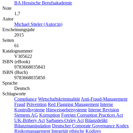
BA Hessische Berufsakademie
Note
1,7
Autor
Michael Stieler (Autor:in)
Erscheinungsjahr
2015
Seiten
61
Katalognummer
V305622
ISBN (eBook)
9783668035843
ISBN (Buch)
9783668035850
Sprache
Deutsch
Schlagworte
Compliance
Wirtschaftskriminalität
Anti-Fraud-Management
Fraud
Prävention
Red Flagging Management
Interne
Kontrollsysteme
Hinweisgebersysteme
Interne Revision
Siemens AG
Korruption
Foreign Corruption Practices Act
UK-Bribery Act
Sarbanes-Oxley Act
Bilanzdelikt
Bilanzmanipulation
Deutscher Corporate Governance Kodex
Risikomanagement
Integrität
ethische Kodizes