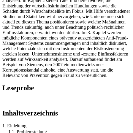
analysiert. In Kapitel 2 stehen Täter und deren Motive, die
Entstehung der wirtschaftskriminellen Handlungen sowie die
Schäden durch Wirtschaftsdelikte im Fokus. Mit Hilfe verschiedener
Studien und Statistiken wird hervorgehen, wie Unternehmen sich
aktuell zu diesem Thema positionieren sowie welche Maßnahmen
und Trends zukünftig, auch unter Beachtung politisch-rechtlicher
Einflussfaktoren, erwartet werden dürfen. Im 3. Kapitel werden
mögliche Komponenten eines präventiv ausgerichteten Anti-Fraud-
Management-Systems zusammengetragen und inhaltlich diskutiert,
welche Potenziale sich mit den Instrumenten der Risikosteuerung
erzielen lassen. Unternehmensinterne und -externe Einflussfaktoren
werden auf Wirksamkeit analysiert. Darauf aufbauend findet am
Beispiel von Siemens, den 2007 ein medienwirksamer
Korruptionsskandal einholte, eine Auswertung statt, um die
Relevanz von Prävention gegen Fraud zu verdeutlichen.
Leseprobe
Inhaltsverzeichnis
1. Einleitung
1.1. Problemstellung