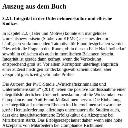
Auszug aus dem Buch
3.2.1. Integrität in der Unternehmenskultur und ethische
Kodizes
In Kapitel 2.2. (Täter und Motive) konnte ein mangelndes
Unrechtsbewusstsein (Studie von KPMG) als eines der am
häufigsten vorkommenden Tatmotive für Fraud festgehalten werden.
Dies wirft die Frage in den Raum, ob in diesem Falle Nachholbedarf
sowohl in ethischen als auch in moralischen Belangen besteht.
Integrität ist gerade dann gefragt, wenn die Verlockung
entsprechend groß ist. Vor allem Korruption unterliegt empirisch
einer äußerst niedrigen Entdeckungswahrscheinlichkeit, aber
verspricht gleichzeitig sehr hohe Profite.
Die Autoren der PwC-Studie „Wirtschaftskriminalität und
Unternehmenskultur“ (2013) heben die positive Einflussnahme einer
integritätsförderlichen Unternehmenskultur auf die Wirksamkeit von
Compliance- und Anti-Fraud-Maßnahmen hervor. Die Einhaltung
der Integrität auf mehreren Ebenen im Unternehmen sei zwar eine
große Herausforderung, allerdings untermauern die Studien auch,
dass eine integritätsorientierte Erfolgskultur die Akzeptanz bei
Mitarbeitern stärkt. Das Erfolgsrezept lautet daher, wenn eine hohe
Akzeptanz von Mitarbeitern bei Compliance-Richtlinien