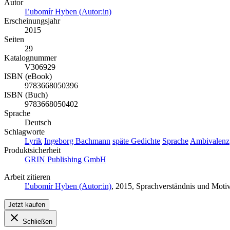
Autor
Ľubomír Hyben (Autor:in)
Erscheinungsjahr
2015
Seiten
29
Katalognummer
V306929
ISBN (eBook)
9783668050396
ISBN (Buch)
9783668050402
Sprache
Deutsch
Schlagworte
Lyrik
Ingeborg Bachmann
späte Gedichte
Sprache
Ambivalenz
Produktsicherheit
GRIN Publishing GmbH
Arbeit zitieren
Ľubomír Hyben (Autor:in)
, 2015, Sprachverständnis und Mot
Jetzt kaufen
Schließen