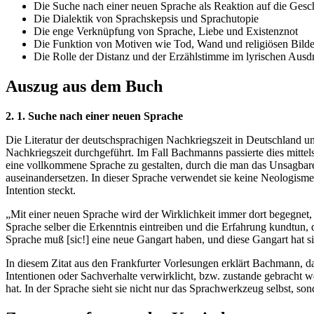
Die Suche nach einer neuen Sprache als Reaktion auf die Gesc
Die Dialektik von Sprachskepsis und Sprachutopie
Die enge Verknüpfung von Sprache, Liebe und Existenznot
Die Funktion von Motiven wie Tod, Wand und religiösen Bild
Die Rolle der Distanz und der Erzählstimme im lyrischen Ausd
Auszug aus dem Buch
2. 1. Suche nach einer neuen Sprache
Die Literatur der deutschsprachigen Nachkriegszeit in Deutschland 
Nachkriegszeit durchgeführt. Im Fall Bachmanns passierte dies mittel
eine vollkommene Sprache zu gestalten, durch die man das Unsagba
auseinandersetzen. In dieser Sprache verwendet sie keine Neologismen
Intention steckt.
„Mit einer neuen Sprache wird der Wirklichkeit immer dort begegnet, 
Sprache selber die Erkenntnis eintreiben und die Erfahrung kundtun, di
Sprache muß [sic!] eine neue Gangart haben, und diese Gangart hat si
In diesem Zitat aus den Frankfurter Vorlesungen erklärt Bachmann, 
Intentionen oder Sachverhalte verwirklicht, bzw. zustande gebracht 
hat. In der Sprache sieht sie nicht nur das Sprachwerkzeug selbst, son