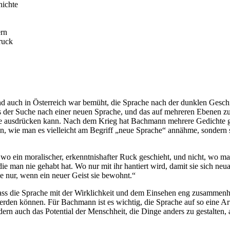
hichte
ern
ruck
und auch in Österreich war bemüht, die Sprache nach der dunklen Gesc
s der Suche nach einer neuen Sprache, und das auf mehreren Ebenen zug
re ausdrücken kann. Nach dem Krieg hat Bachmann mehrere Gedichte g
, wie man es vielleicht am Begriff „neue Sprache“ annähme, sondern sie
wo ein moralischer, erkenntnishafter Ruck geschieht, und nicht, wo ma
e man nie gehabt hat. Wo nur mit ihr hantiert wird, damit sie sich neuart
e nur, wenn ein neuer Geist sie bewohnt.“
dass die Sprache mit der Wirklichkeit und dem Einsehen eng zusammenh
werden können. Für Bachmann ist es wichtig, die Sprache auf so eine Ar
dern auch das Potential der Menschheit, die Dinge anders zu gestalten, a