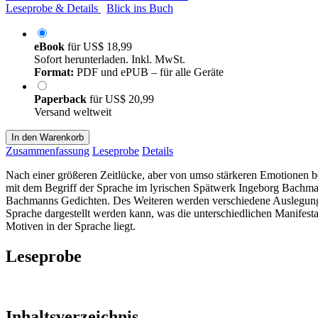
Leseprobe & Details
Blick ins Buch
eBook
für
US$ 18,99
Sofort herunterladen. Inkl. MwSt.
Format:
PDF und ePUB – für alle Geräte
Paperback
für
US$ 20,99
Versand weltweit
In den Warenkorb
Zusammenfassung
Leseprobe
Details
Nach einer größeren Zeitlücke, aber von umso stärkeren Emotionen be
mit dem Begriff der Sprache im lyrischen Spätwerk Ingeborg Bachmann
Bachmanns Gedichten. Des Weiteren werden verschiedene Auslegungen
Sprache dargestellt werden kann, was die unterschiedlichen Manifes
Motiven in der Sprache liegt.
Leseprobe
Inhaltsverzeichnis