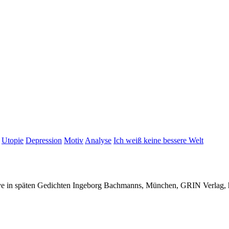
Utopie
Depression
Motiv
Analyse
Ich weiß keine bessere Welt
ive in späten Gedichten Ingeborg Bachmanns, München, GRIN Verlag,