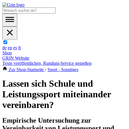
de
en
es
fr
Shop
GRIN Website
Texte veröffentlichen, Rundum-Service genießen
Zur Shop-Startseite
›
Sport - Sonstiges
Lassen sich Schule und
Leistungssport miteinander
vereinbaren?
Empirische Untersuchung zur
Vereinbarkeit von Leistungssport und