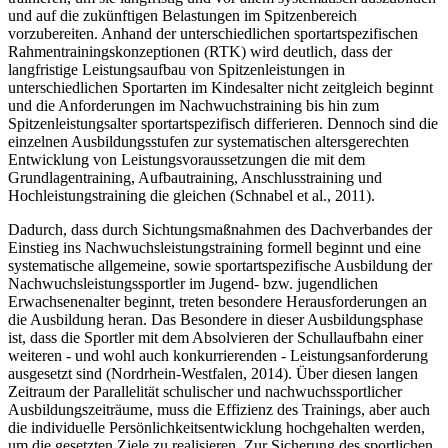
und auf die zukünftigen Belastungen im Spitzenbereich
vorzubereiten. Anhand der unterschiedlichen sportartspezifischen
Rahmentrainingskonzeptionen (RTK) wird deutlich, dass der
langfristige Leistungsaufbau von Spitzenleistungen in
unterschiedlichen Sportarten im Kindesalter nicht zeitgleich beginnt
und die Anforderungen im Nachwuchstraining bis hin zum
Spitzenleistungsalter sportartspezifisch differieren. Dennoch sind die
einzelnen Ausbildungsstufen zur systematischen altersgerechten
Entwicklung von Leistungsvoraussetzungen die mit dem
Grundlagentraining, Aufbautraining, Anschlusstraining und
Hochleistungstraining die gleichen (Schnabel et al., 2011).
Dadurch, dass durch Sichtungsmaßnahmen des Dachverbandes der
Einstieg ins Nachwuchsleistungstraining formell beginnt und eine
systematische allgemeine, sowie sportartspezifische Ausbildung der
Nachwuchsleistungssportler im Jugend- bzw. jugendlichen
Erwachsenenalter beginnt, treten besondere Herausforderungen an
die Ausbildung heran. Das Besondere in dieser Ausbildungsphase
ist, dass die Sportler mit dem Absolvieren der Schullaufbahn einer
weiteren - und wohl auch konkurrierenden - Leistungsanforderung
ausgesetzt sind (Nordrhein-Westfalen, 2014). Über diesen langen
Zeitraum der Parallelität schulischer und nachwuchssportlicher
Ausbildungszeiträume, muss die Effizienz des Trainings, aber auch
die individuelle Persönlichkeitsentwicklung hochgehalten werden,
um die gesetzten Ziele zu realisieren. Zur Sicherung des sportlichen