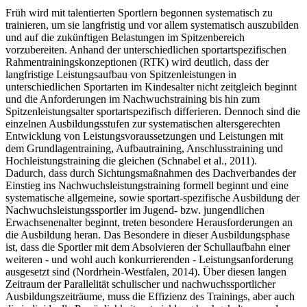
Früh wird mit talentierten Sportlern begonnen systematisch zu
trainieren, um sie langfristig und vor allem systematisch auszubilden
und auf die zukünftigen Belastungen im Spitzenbereich
vorzubereiten. Anhand der unterschiedlichen sportartspezifischen
Rahmentrainingskonzeptionen (RTK) wird deutlich, dass der
langfristige Leistungsaufbau von Spitzenleistungen in
unterschiedlichen Sportarten im Kindesalter nicht zeitgleich beginnt
und die Anforderungen im Nachwuchstraining bis hin zum
Spitzenleistungsalter sportartspezifisch differieren. Dennoch sind die
einzelnen Ausbildungsstufen zur systematischen altersgerechten
Entwicklung von Leistungsvoraussetzungen und Leistungen mit
dem Grundlagentraining, Aufbautraining, Anschlusstraining und
Hochleistungstraining die gleichen (Schnabel et al., 2011).
Dadurch, dass durch Sichtungsmaßnahmen des Dachverbandes der
Einstieg ins Nachwuchsleistungstraining formell beginnt und eine
systematische allgemeine, sowie sportart-spezifische Ausbildung der
Nachwuchsleistungssportler im Jugend- bzw. jungendlichen
Erwachsenenalter beginnt, treten besondere Herausforderungen an
die Ausbildung heran. Das Besondere in dieser Ausbildungsphase
ist, dass die Sportler mit dem Absolvieren der Schullaufbahn einer
weiteren - und wohl auch konkurrierenden - Leistungsanforderung
ausgesetzt sind (Nordrhein-Westfalen, 2014). Über diesen langen
Zeitraum der Parallelität schulischer und nachwuchssportlicher
Ausbildungszeiträume, muss die Effizienz des Trainings, aber auch