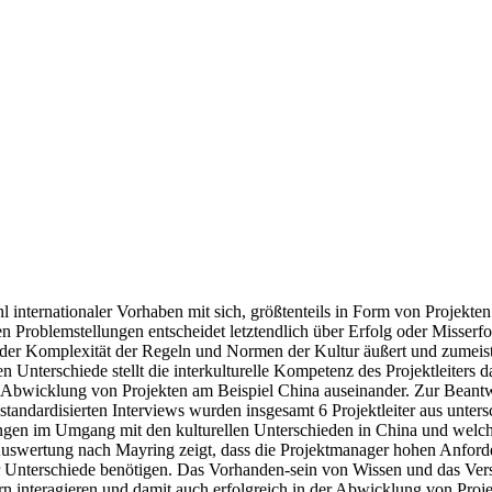
 internationaler Vorhaben mit sich, größtenteils in Form von Projekte
 Problemstellungen entscheidet letztendlich über Erfolg oder Misserfol
in der Komplexität der Regeln und Normen der Kultur äußert und zumeis
 Unterschiede stellt die interkulturelle Kompetenz des Projektleiters dar
 Abwicklung von Projekten am Beispiel China auseinander. Zur Beantwo
tandardisierten Interviews wurden insgesamt 6 Projektleiter aus unter
ngen im Umgang mit den kulturellen Unterschieden in China und welche
 Auswertung nach Mayring zeigt, dass die Projektmanager hohen Anfor
 Unterschiede benötigen. Das Vorhanden-sein von Wissen und das Verstä
n interagieren und damit auch erfolgreich in der Abwicklung von Proje