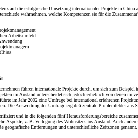
petenz auf die erfolgreiche Umsetzung internationaler Projekte in Chin
e Unterschiede wahrnehmen, welche Kompetenzen sie für die Zusammenar
 Projektmanagement
chen Arbeitsumfeld
n Anwendung
Projektmanagern
 China
it
Unternehmen führen internationale Projekte durch, um sich zum Beispiel
ekten im Ausland unterscheidet sich jedoch erheblich von denen im ver
hrte im Jahr 2002 eine Umfrage bei international erfahrenen Projektm
len. Die Auswertung der Umfrage ergab 6 zentrale Problemfelder aus Sicht
rifiziert und in die folgenden fünf Herausforderungsbereiche zusamme
nliche Aspekte, z. B. Verlegung des Wohnsitzes ins Ausland. Auch ande
e geografische Entfernungen und unterschiedliche Zeitzonen genannt, di