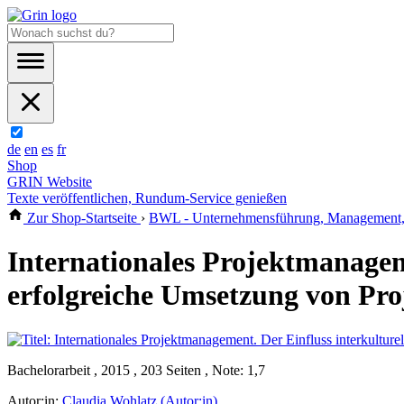
de
en
es
fr
Shop
GRIN Website
Texte veröffentlichen, Rundum-Service genießen
Zur Shop-Startseite
›
BWL - Unternehmensführung, Management, 
Internationales Projektmanagem
erfolgreiche Umsetzung von Pro
Bachelorarbeit , 2015 , 203 Seiten , Note: 1,7
Autor:in:
Claudia Wohlatz (Autor:in)