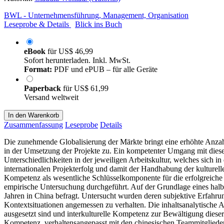
BWL - Unternehmensführung, Management, Organisation
Leseprobe & Details
Blick ins Buch
eBook
für
US$ 46,99
Sofort herunterladen. Inkl. MwSt.
Format:
PDF und ePUB – für alle Geräte
Paperback
für
US$ 61,99
Versand weltweit
In den Warenkorb
Zusammenfassung
Leseprobe
Details
Die zunehmende Globalisierung der Märkte bringt eine erhöhte Anzahl
in der Umsetzung der Projekte zu. Ein kompetenter Umgang mit diesen
Unterschiedlichkeiten in der jeweiligen Arbeitskultur, welches sich 
internationalen Projekterfolg und damit der Handhabung der kulturellen
Kompetenz als wesentliche Schlüsselkomponente für die erfolgreiche
empirische Untersuchung durchgeführt. Auf der Grundlage eines halbs
Jahren in China befragt. Untersucht wurden deren subjektive Erfahru
Kontextsituationen angemessen zu verhalten. Die inhaltsanalytische
ausgesetzt sind und interkulturelle Kompetenz zur Bewältigung dieser
Kompetenz, verhaltensangepasst mit den chinesischen Teammitglieder