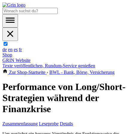
de
en
es
fr
Shop
GRIN Website
Texte veröffentlichen, Rundum-Service genießen
Zur Shop-Startseite
›
BWL - Bank, Börse, Versicherung
Performance von Long/Short-
Strategien während der
Finanzkrise
Zusammenfassung
Leseprobe
Details
Um zunächst ein besseres Verständnis der Funktionsweise des