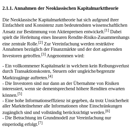
2.1.1. Annahmen der Neoklassischen Kapitalmarkttheorie
Die Neoklassische Kapitalmarkttheorie hat sich aufgrund ihrer
Einfachheit und Konsistenz zum bedeutendsten wissenschaftlichen
[1]
Ansatz zur Bestimmung von Aktienpreisen entwickelt.
Dabei
spielt die Herleitung eines linearen Rendite-Risiko-Zusammenhangs
[2]
eine zentrale Rolle.
Zur Vereinfachung werden restriktive
Annahmen bezüglich der Finanzmärkte und der dort agierenden
[3]
Investoren getroffen.
Angenommen wird:
- Ein vollkommener Kapitalmarkt in welchem kein Reibungsverlust
durch Transaktionskosten, Steuern oder ungleiche/begrenzte
[4]
Marktzugänge auftreten.
- Die Investoren sind nur dann an der Übernahme von Risiken
interessiert, wenn sie dementsprechend höhere Renditen erwarten
[5]
können.
- Eine hohe Informationseffizienz ist gegeben, da trotz Unsicherheit
aller Marktteilnehmer alle Informationen ohne Einschränkungen
[6]
zugänglich sind und vollständig berücksichtigt werden.
- Die Betrachtung im Grundmodell zur Vereinfachung nur
[7]
einperiodig erfolgt.