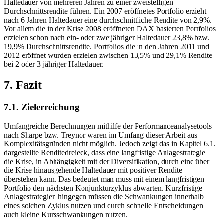
Haltedauer von mehreren Jahren zu einer zweistelligen
Durchschnittsrendite führen. Ein 2007 eröffnetes Portfolio erzieht
nach 6 Jahren Haltedauer eine durchschnittliche Rendite von 2,9%.
Vor allem die in der Krise 2008 eröffneten DAX basierten Portfolios
erzielen schon nach ein- oder zweijähriger Haltedauer 23,8% bzw.
19,9% Durchschnittsrendite. Portfolios die in den Jahren 2011 und
2012 eröffnet wurden erzielen zwischen 13,5% und 29,1% Rendite
bei 2 oder 3 jähriger Haltedauer.
7. Fazit
7.1. Zielerreichung
Umfangreiche Berechnungen mithilfe der Performanceanalysetools
nach Sharpe bzw. Treynor waren im Umfang dieser Arbeit aus
Komplexitätsgründen nicht möglich. Jedoch zeigt das in Kapitel 6.1.
dargestellte Renditedreieck, dass eine langfristige Anlagestrategie
die Krise, in Abhängigkeit mit der Diversifikation, durch eine über
die Krise hinausgehende Haltedauer mit positiver Rendite
überstehen kann. Das bedeutet man muss mit einem langfristigen
Portfolio den nächsten Konjunkturzyklus abwarten. Kurzfristige
Anlagestrategien hingegen müssen die Schwankungen innerhalb
eines solchen Zyklus nutzen und durch schnelle Entscheidungen
auch kleine Kursschwankungen nutzen.