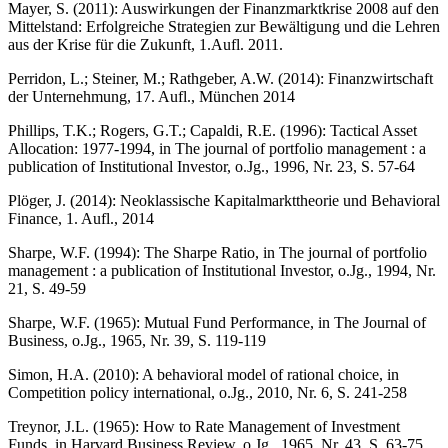
Mayer, S. (2011): Auswirkungen der Finanzmarktkrise 2008 auf den
Mittelstand: Erfolgreiche Strategien zur Bewältigung und die Lehren
aus der Krise für die Zukunft, 1.Aufl. 2011.
Perridon, L.; Steiner, M.; Rathgeber, A.W. (2014): Finanzwirtschaft
der Unternehmung, 17. Aufl., München 2014
Phillips, T.K.; Rogers, G.T.; Capaldi, R.E. (1996): Tactical Asset
Allocation: 1977-1994, in The journal of portfolio management : a
publication of Institutional Investor, o.Jg., 1996, Nr. 23, S. 57-64
Plöger, J. (2014): Neoklassische Kapitalmarkttheorie und Behavioral
Finance, 1. Aufl., 2014
Sharpe, W.F. (1994): The Sharpe Ratio, in The journal of portfolio
management : a publication of Institutional Investor, o.Jg., 1994, Nr.
21, S. 49-59
Sharpe, W.F. (1965): Mutual Fund Performance, in The Journal of
Business, o.Jg., 1965, Nr. 39, S. 119-119
Simon, H.A. (2010): A behavioral model of rational choice, in
Competition policy international, o.Jg., 2010, Nr. 6, S. 241-258
Treynor, J.L. (1965): How to Rate Management of Investment
Funds, in Harvard Business Review, o.Jg., 1965, Nr. 43, S. 63-75