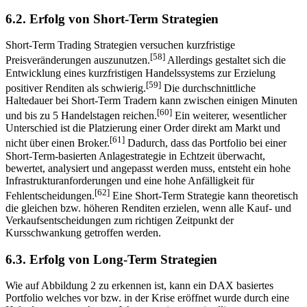
6.2. Erfolg von Short-Term Strategien
Short-Term Trading Strategien versuchen kurzfristige
[58]
Preisveränderungen auszunutzen.
Allerdings gestaltet sich die
Entwicklung eines kurzfristigen Handelssystems zur Erzielung
[59]
positiver Renditen als schwierig.
Die durchschnittliche
Haltedauer bei Short-Term Tradern kann zwischen einigen Minuten
[60]
und bis zu 5 Handelstagen reichen.
Ein weiterer, wesentlicher
Unterschied ist die Platzierung einer Order direkt am Markt und
[61]
nicht über einen Broker.
Dadurch, dass das Portfolio bei einer
Short-Term-basierten Anlagestrategie in Echtzeit überwacht,
bewertet, analysiert und angepasst werden muss, entsteht ein hohe
Infrastrukturanforderungen und eine hohe Anfälligkeit für
[62]
Fehlentscheidungen.
Eine Short-Term Strategie kann theoretisch
die gleichen bzw. höheren Renditen erzielen, wenn alle Kauf- und
Verkaufsentscheidungen zum richtigen Zeitpunkt der
Kursschwankung getroffen werden.
6.3. Erfolg von Long-Term Strategien
Wie auf Abbildung 2 zu erkennen ist, kann ein DAX basiertes
Portfolio welches vor bzw. in der Krise eröffnet wurde durch eine