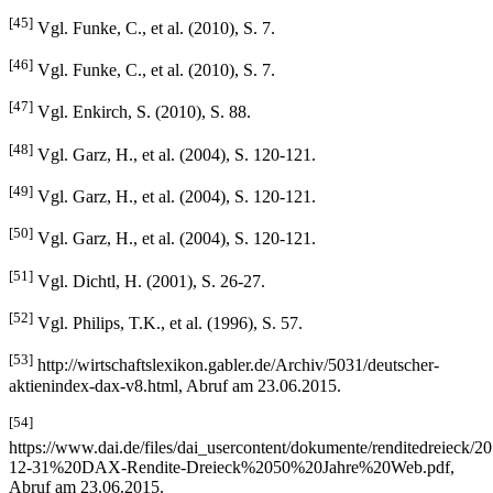
[45]
Vgl. Funke, C., et al. (2010), S. 7.
[46]
Vgl. Funke, C., et al. (2010), S. 7.
[47]
Vgl. Enkirch, S. (2010), S. 88.
[48]
Vgl. Garz, H., et al. (2004), S. 120-121.
[49]
Vgl. Garz, H., et al. (2004), S. 120-121.
[50]
Vgl. Garz, H., et al. (2004), S. 120-121.
[51]
Vgl. Dichtl, H. (2001), S. 26-27.
[52]
Vgl. Philips, T.K., et al. (1996), S. 57.
[53]
http://wirtschaftslexikon.gabler.de/Archiv/5031/deutscher-
aktienindex-dax-v8.html, Abruf am 23.06.2015.
[54]
https://www.dai.de/files/dai_usercontent/dokumente/renditedreieck/2
12-31%20DAX-Rendite-Dreieck%2050%20Jahre%20Web.pdf,
Abruf am 23.06.2015.