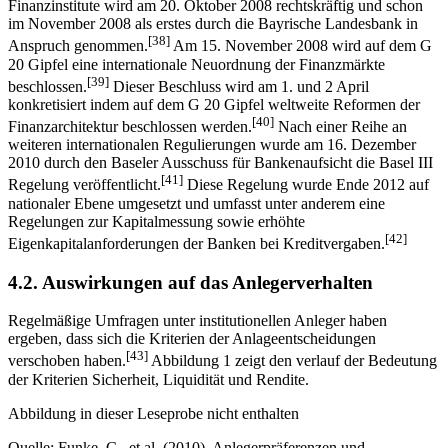
Finanzinstitute wird am 20. Oktober 2008 rechtskräftig und schon
im November 2008 als erstes durch die Bayrische Landesbank in
[38]
Anspruch genommen.
Am 15. November 2008 wird auf dem G
20 Gipfel eine internationale Neuordnung der Finanzmärkte
[39]
beschlossen.
Dieser Beschluss wird am 1. und 2 April
konkretisiert indem auf dem G 20 Gipfel weltweite Reformen der
[40]
Finanzarchitektur beschlossen werden.
Nach einer Reihe an
weiteren internationalen Regulierungen wurde am 16. Dezember
2010 durch den Baseler Ausschuss für Bankenaufsicht die Basel III
[41]
Regelung veröffentlicht.
Diese Regelung wurde Ende 2012 auf
nationaler Ebene umgesetzt und umfasst unter anderem eine
Regelungen zur Kapitalmessung sowie erhöhte
[42]
Eigenkapitalanforderungen der Banken bei Kreditvergaben.
4.2. Auswirkungen auf das Anlegerverhalten
Regelmäßige Umfragen unter institutionellen Anleger haben
ergeben, dass sich die Kriterien der Anlageentscheidungen
[43]
verschoben haben.
Abbildung 1 zeigt den verlauf der Bedeutung
der Kriterien Sicherheit, Liquidität und Rendite.
Abbildung in dieser Leseprobe nicht enthalten
Quelle: Funke, C., et al. (2010), Anlegerpräferenzen und