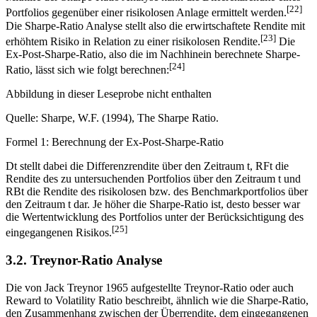
[22]
Portfolios gegenüber einer risikolosen Anlage ermittelt werden.
Die Sharpe-Ratio Analyse stellt also die erwirtschaftete Rendite mit
[23]
erhöhtem Risiko in Relation zu einer risikolosen Rendite.
Die
Ex-Post-Sharpe-Ratio, also die im Nachhinein berechnete Sharpe-
[24]
Ratio, lässt sich wie folgt berechnen:
Abbildung in dieser Leseprobe nicht enthalten
Quelle: Sharpe, W.F. (1994), The Sharpe Ratio.
Formel 1: Berechnung der Ex-Post-Sharpe-Ratio
Dt stellt dabei die Differenzrendite über den Zeitraum t, RFt die
Rendite des zu untersuchenden Portfolios über den Zeitraum t und
RBt die Rendite des risikolosen bzw. des Benchmarkportfolios über
den Zeitraum t dar. Je höher die Sharpe-Ratio ist, desto besser war
die Wertentwicklung des Portfolios unter der Berücksichtigung des
[25]
eingegangenen Risikos.
3.2. Treynor-Ratio Analyse
Die von Jack Treynor 1965 aufgestellte Treynor-Ratio oder auch
Reward to Volatility Ratio beschreibt, ähnlich wie die Sharpe-Ratio,
den Zusammenhang zwischen der Überrendite, dem eingegangenen