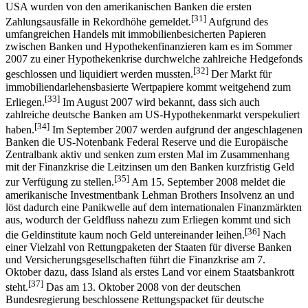
USA wurden von den amerikanischen Banken die ersten
[31]
Zahlungsausfälle in Rekordhöhe gemeldet.
Aufgrund des
umfangreichen Handels mit immobilienbesicherten Papieren
zwischen Banken und Hypothekenfinanzieren kam es im Sommer
2007 zu einer Hypothekenkrise durchwelche zahlreiche Hedgefonds
[32]
geschlossen und liquidiert werden mussten.
Der Markt für
immobiliendarlehensbasierte Wertpapiere kommt weitgehend zum
[33]
Erliegen.
Im August 2007 wird bekannt, dass sich auch
zahlreiche deutsche Banken am US-Hypothekenmarkt verspekuliert
[34]
haben.
Im September 2007 werden aufgrund der angeschlagenen
Banken die US-Notenbank Federal Reserve und die Europäische
Zentralbank aktiv und senken zum ersten Mal im Zusammenhang
mit der Finanzkrise die Leitzinsen um den Banken kurzfristig Geld
[35]
zur Verfügung zu stellen.
Am 15. September 2008 meldet die
amerikanische Investmentbank Lehman Brothers Insolvenz an und
löst dadurch eine Panikwelle auf dem internationalen Finanzmärkten
aus, wodurch der Geldfluss nahezu zum Erliegen kommt und sich
[36]
die Geldinstitute kaum noch Geld untereinander leihen.
Nach
einer Vielzahl von Rettungpaketen der Staaten für diverse Banken
und Versicherungsgesellschaften führt die Finanzkrise am 7.
Oktober dazu, dass Island als erstes Land vor einem Staatsbankrott
[37]
steht.
Das am 13. Oktober 2008 von der deutschen
Bundesregierung beschlossene Rettungspacket für deutsche