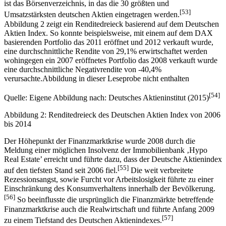
ist das Börsenverzeichnis, in das die 30 größten und
[53]
Umsatzstärksten deutschen Aktien eingetragen werden.
Abbildung 2 zeigt ein Renditedreieck basierend auf dem Deutschen
Aktien Index. So konnte beispielsweise, mit einem auf dem DAX
basierenden Portfolio das 2011 eröffnet und 2012 verkauft wurde,
eine durchschnittliche Rendite von 29,1% erwirtschaftet werden
wohingegen ein 2007 eröffnetes Portfolio das 2008 verkauft wurde
eine durchschnittliche Negativrendite von -40,4%
verursachte.Abbildung in dieser Leseprobe nicht enthalten
[54]
Quelle: Eigene Abbildung nach: Deutsches Aktieninstitut (2015)
Abbildung 2: Renditedreieck des Deutschen Aktien Index von 2006
bis 2014
Der Höhepunkt der Finanzmarktkrise wurde 2008 durch die
Meldung einer möglichen Insolvenz der Immobilienbank ‚Hypo
Real Estate’ erreicht und führte dazu, dass der Deutsche Aktienindex
[55]
auf den tiefsten Stand seit 2006 fiel.
Die weit verbreitete
Rezessionsangst, sowie Furcht vor Arbeitslosigkeit führte zu einer
Einschränkung des Konsumverhaltens innerhalb der Bevölkerung.
[56]
So beeinflusste die ursprünglich die Finanzmärkte betreffende
Finanzmarktkrise auch die Realwirtschaft und führte Anfang 2009
[57]
zu einem Tiefstand des Deutschen Aktienindexes.