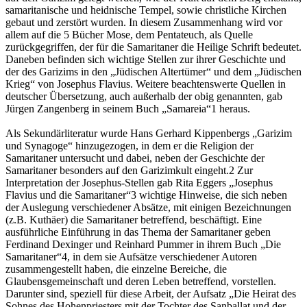
samaritanische und heidnische Tempel, sowie christliche Kirchen
gebaut und zerstört wurden. In diesem Zusammenhang wird vor
allem auf die 5 Bücher Mose, dem Pentateuch, als Quelle
zurückgegriffen, der für die Samaritaner die Heilige Schrift bedeutet.
Daneben befinden sich wichtige Stellen zur ihrer Geschichte und
der des Garizims in den „Jüdischen Altertümer“ und dem „Jüdischen
Krieg“ von Josephus Flavius. Weitere beachtenswerte Quellen in
deutscher Übersetzung, auch außerhalb der obig genannten, gab
Jürgen Zangenberg in seinem Buch „Samareia“1 heraus.
Als Sekundärliteratur wurde Hans Gerhard Kippenbergs „Garizim
und Synagoge“ hinzugezogen, in dem er die Religion der
Samaritaner untersucht und dabei, neben der Geschichte der
Samaritaner besonders auf den Garizimkult eingeht.2 Zur
Interpretation der Josephus-Stellen gab Rita Eggers „Josephus
Flavius und die Samaritaner“3 wichtige Hinweise, die sich neben
der Auslegung verschiedener Absätze, mit einigen Bezeichnungen
(z.B. Kuthäer) die Samaritaner betreffend, beschäftigt. Eine
ausführliche Einführung in das Thema der Samaritaner geben
Ferdinand Dexinger und Reinhard Pummer in ihrem Buch „Die
Samaritaner“4, in dem sie Aufsätze verschiedener Autoren
zusammengestellt haben, die einzelne Bereiche, die
Glaubensgemeinschaft und deren Leben betreffend, vorstellen.
Darunter sind, speziell für diese Arbeit, der Aufsatz „Die Heirat des
Sohnes des Hohenpriesters mit der Tochter des Sanballat und der