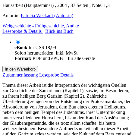
Hausarbeit (Hauptseminar) , 2004 , 37 Seiten , Note: 1,3
Autor:in:
Patricia Weckauf (Autor:in)
Weltgeschichte - Frühgeschichte, Antike
Leseprobe & Details
Blick ins Buch
eBook
für
US$ 18,99
Sofort herunterladen. Inkl. MwSt.
Format:
PDF und ePUB – für alle Geräte
In den Warenkorb
Zusammenfassung
Leseprobe
Details
Thema dieser Arbeit ist die Interpretation der wichtigsten Quellen
zur Geschichte der Samaritaner (Kapitel 1), sowie, im Besonderen,
zu ihrem heiligen Berg Garizim (Kapitel 2). Zahlreiche
Überlieferung zeugen von der Entstehung der Protosamaritaner, der
Absonderung von Jerusalem, dem Bau eines eigenen Heiligtums,
neben dem heiligen Tempel des Judentums, ihrer Unterdrückung
unter verschiedenen Herrschern, bis an den Rand der Auslöschung
der Glaubensgemeinde, die es trotz allem schaffte, bis heute
weiterzubestehen. Besondere Aufmerksamkeit soll in dieser Arbeit
auf den Garizim gelegt werden, wie der Kult auf dem Berg entstand,