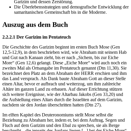
Garizim und dessen Zerstörung.
Die Überlebensstrategien und demografische Entwicklung der
samaritanischen Gemeinschaft bis in die Moderne.
Auszug aus dem Buch
2.2.2.1 Der Garizim im Pentateuch
Die Geschichte des Garizim beginnt im ersten Buch Mose (Gen
12,5-12,9), in dem beschrieben wird, wie Abraham mit seinem Hab
und Gut nach Kanaan zieht, bis er nach „Sichem, bis zur Eiche
More“ (Gen 12,6) gelangt. Diese „Eiche More“ wird auch noch ein
zweites Mal als Ortsangabe im Pentateuch genannt (Dtn 11,30). Sie
bezeichnet den Platz an dem Abraham der HERR erschien und ihm
das Land versprach. Als Dank baute Abraham Gott an dieser Stelle
einen Altar, bevor er aufbrach und weiterzog, um ihm zahlreiche
Altäre im ganzen Land zu erbauen. Auf dieser Errichtung stützen
sich weitere Ereignisse, wie der Altarbau Jakobs (Gen 33,20) und
die Aufstellung eines Altars durch die Israeliten auf dem Garizim,
nachdem sie den Jordan überschritten hatten (Dtn 27).
Im elften Kapitel des Deuteronomiums stellt Mose selbst die
Beziehung zu Abraham her, indem er, bei dem Auftrag, Segen und
Fluch auf dem Garizim und den Ebal zu sprechen, sie als Berge
beschreibt, „die jenseits des Jordans liegen [...] bei der Eiche More“