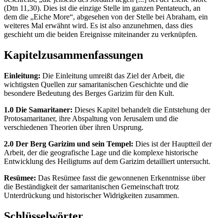
(Dtn 11,30). Dies ist die einzige Stelle im ganzen Pentateuch, an
dem die „Eiche More“, abgesehen von der Stelle bei Abraham, ein
weiteres Mal erwähnt wird. Es ist also anzunehmen, dass dies
geschieht um die beiden Ereignisse miteinander zu verknüpfen.
Kapitelzusammenfassungen
Einleitung:
Die Einleitung umreißt das Ziel der Arbeit, die
wichtigsten Quellen zur samaritanischen Geschichte und die
besondere Bedeutung des Berges Garizim für den Kult.
1.0 Die Samaritaner:
Dieses Kapitel behandelt die Entstehung der
Protosamaritaner, ihre Abspaltung von Jerusalem und die
verschiedenen Theorien über ihren Ursprung.
2.0 Der Berg Garizim und sein Tempel:
Dies ist der Hauptteil der
Arbeit, der die geografische Lage und die komplexe historische
Entwicklung des Heiligtums auf dem Garizim detailliert untersucht.
Resümee:
Das Resümee fasst die gewonnenen Erkenntnisse über
die Beständigkeit der samaritanischen Gemeinschaft trotz
Unterdrückung und historischer Widrigkeiten zusammen.
Schlüsselwörter