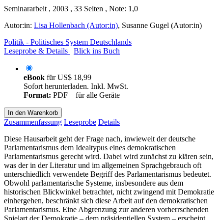
Seminararbeit , 2003 , 33 Seiten , Note: 1,0
Autor:in:
Lisa Hollenbach (Autor:in)
,
Susanne Gugel (Autor:in)
Politik - Politisches System Deutschlands
Leseprobe & Details
Blick ins Buch
eBook
für
US$ 18,99
Sofort herunterladen. Inkl. MwSt.
Format:
PDF – für alle Geräte
In den Warenkorb
Zusammenfassung
Leseprobe
Details
Diese Hausarbeit geht der Frage nach, inwieweit der deutsche
Parlamentarismus dem Idealtypus eines demokratischen
Parlamentarismus gerecht wird. Dabei wird zunächst zu klären sein,
was der in der Literatur und im allgemeinen Sprachgebrauch oft
unterschiedlich verwendete Begriff des Parlamentarismus bedeutet.
Obwohl parlamentarische Systeme, insbesondere aus dem
historischen Blickwinkel betrachtet, nicht zwingend mit Demokratie
einhergehen, beschränkt sich diese Arbeit auf den demokratischen
Parlamentarismus. Eine Abgrenzung zur anderen vorherrschenden
Spielart der Demokratie – dem präsidentiellen System – erscheint