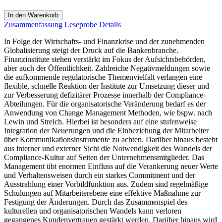
In den Warenkorb
Zusammenfassung
Leseprobe
Details
In Folge der Wirtschafts- und Finanzkrise und der zunehmenden
Globalisierung steigt der Druck auf die Bankenbranche.
Finanzinstitute stehen verstärkt im Fokus der Aufsichtsbehörden,
aber auch der Öffentlichkeit. Zahlreiche Negativmeldungen sowie
die aufkommende regulatorische Themenvielfalt verlangen eine
flexible, schnelle Reaktion der Institute zur Umsetzung dieser und
zur Verbesserung defizitärer Prozesse innerhalb der Compliance-
Abteilungen. Für die organisatorische Veränderung bedarf es der
Anwendung von Change Management Methoden, wie bspw. nach
Lewin und Streich. Hierbei ist besonders auf eine stufenweise
Integration der Neuerungen und die Einbeziehung der Mitarbeiter
über Kommunikationsinstrumente zu achten. Darüber hinaus besteht
aus interner und externer Sicht die Notwendigkeit des Wandels der
Compliance-Kultur auf Seiten der Unternehmensmitglieder. Das
Management übt enormen Einfluss auf die Verankerung neuer Werte
und Verhaltensweisen durch ein starkes Commitment und der
Ausstrahlung einer Vorbildfunktion aus. Zudem sind regelmäßige
Schulungen auf Mitarbeiterebene eine effektive Maßnahme zur
Festigung der Änderungen. Durch das Zusammenspiel des
kulturellen und organisatorischen Wandels kann verloren
gegangenes Kundenvertrauen gestärkt werden. Darüber hinaus wird