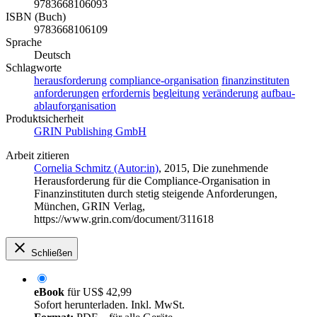
9783668106093
ISBN (Buch)
9783668106109
Sprache
Deutsch
Schlagworte
herausforderung
compliance-organisation
finanzinstituten
anforderungen
erfordernis
begleitung
veränderung
aufbau-
ablauforganisation
Produktsicherheit
GRIN Publishing GmbH
Arbeit zitieren
Cornelia Schmitz (Autor:in)
, 2015, Die zunehmende
Herausforderung für die Compliance-Organisation in
Finanzinstituten durch stetig steigende Anforderungen,
München, GRIN Verlag,
https://www.grin.com/document/311618
Schließen
eBook
für
US$ 42,99
Sofort herunterladen. Inkl. MwSt.