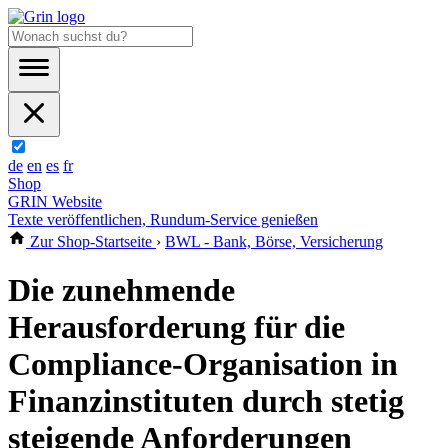
de
en
es
fr
Shop
GRIN Website
Texte veröffentlichen, Rundum-Service genießen
Zur Shop-Startseite
›
BWL - Bank, Börse, Versicherung
Die zunehmende
Herausforderung für die
Compliance-Organisation in
Finanzinstituten durch stetig
steigende Anforderungen