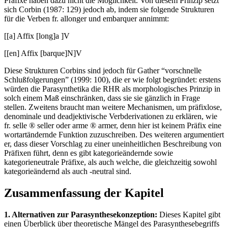
Präfixe haben dazu nicht die Möglichkeit. Von diesem Prinzip setzt
sich Corbin (1987: 129) jedoch ab, indem sie folgende Strukturen
für die Verben fr. allonger und embarquer annimmt:
[[a] Affix [long]a ]V
[[en] Affix [barque]N]V
Diese Strukturen Corbins sind jedoch für Gather “vorschnelle
Schlußfolgerungen” (1999: 100), die er wie folgt begründet: erstens
würden die Parasynthetika die RHR als morphologisches Prinzip in
solch einem Maß einschränken, dass sie sie gänzlich in Frage
stellen. Zweitens braucht man weitere Mechanismen, um präfixlose,
denominale und deadjektivische Verbderivationen zu erklären, wie
fr. selle ® seller oder arme ® armer, denn hier ist keinem Präfix eine
wortartändernde Funktion zuzuschreiben. Des weiteren argumentiert
er, dass dieser Vorschlag zu einer uneinheitlichen Beschreibung von
Präfixen führt, denn es gibt kategorieändernde sowie
kategorieneutrale Präfixe, als auch welche, die gleichzeitig sowohl
kategorieändernd als auch -neutral sind.
Zusammenfassung der Kapitel
1. Alternativen zur Parasynthesekonzeption:
Dieses Kapitel gibt
einen Überblick über theoretische Mängel des Parasynthesebegriffs