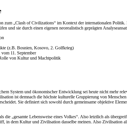
e
 zum „Clash of Civilizations“ im Kontext der internationalen Politik. 
rüfen und sie durch einen eigenen neorealistisch geprägten Analyseansa
ton
kte (z.B. Bosnien, Kosovo, 2. Golfkrieg)
n vom 11. September
 Rolle von Kultur und Machtpolitik
ftlichem System und ökonomischer Entwicklung sei heute nicht mehr r
ivilisation ist demnach die höchste kulturelle Gruppierung von Menschen
heidet. Sie definiert sich sowohl durch gemeinsame objektive Elemente
 als die „gesamte Lebensweise eines Volkes“. Also letztlich als übergr
ff, in dem Kultur und Zivilisation dasselbe meinen. Also Zivilisation 