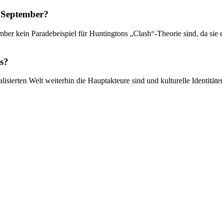
. September?
r kein Paradebeispiel für Huntingtons „Clash“-Theorie sind, da sie eh
rs?
lisierten Welt weiterhin die Hauptakteure sind und kulturelle Identitäte
n