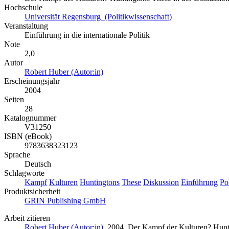
Hochschule
Universität Regensburg (Politikwissenschaft)
Veranstaltung
Einführung in die internationale Politik
Note
2,0
Autor
Robert Huber (Autor:in)
Erscheinungsjahr
2004
Seiten
28
Katalognummer
V31250
ISBN (eBook)
9783638323123
Sprache
Deutsch
Schlagworte
Kampf
Kulturen
Huntingtons
These
Diskussion
Einführung
Pol
Produktsicherheit
GRIN Publishing GmbH
Arbeit zitieren
Robert Huber (Autor:in)
, 2004, Der Kampf der Kulturen? Hun