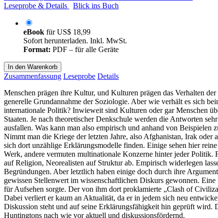
Leseprobe & Details
Blick ins Buch
eBook
für
US$ 18,99
Sofort herunterladen. Inkl. MwSt.
Format:
PDF – für alle Geräte
In den Warenkorb
Zusammenfassung
Leseprobe
Details
Menschen prägen ihre Kultur, und Kulturen prägen das Verhalten der 
generelle Grundannahme der Soziologie. Aber wie verhält es sich beim
internationale Politik? Inwieweit sind Kulturen oder gar Menschen ü
Staaten. Je nach theoretischer Denkschule werden die Antworten sehr
ausfallen. Was kann man also empirisch und anhand von Beispielen zu
Nimmt man die Kriege der letzten Jahre, also Afghanistan, Irak oder 
sich dort unzählige Erklärungsmodelle finden. Einige sehen hier rein
Werk, andere vermuten multinationale Konzerne hinter jeder Politik. 
auf Religion, Neorealisten auf Struktur ab. Empirisch widerlegen lass
Begründungen. Aber letztlich haben einige doch durch ihre Argumenta
gewissen Stellenwert im wissenschaftlichen Diskurs gewonnen. Eine b
für Aufsehen sorgte. Der von ihm dort proklamierte „Clash of Civilizati
Dabei verliert er kaum an Aktualität, da er in jedem sich neu entwick
Diskussion steht und auf seine Erklärungsfähigkeit hin geprüft wird. 
Huntingtons nach wie vor aktuell und diskussionsfördernd.