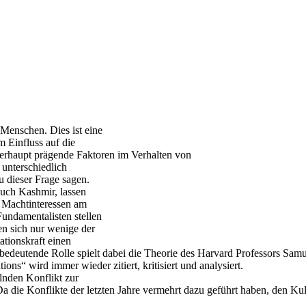
Menschen. Dies ist eine
 Einfluss auf die
berhaupt prägende Faktoren im Verhalten von
 unterschiedlich
 dieser Frage sagen.
auch Kashmir, lassen
e Machtinteressen am
Fundamentalisten stellen
en sich nur wenige der
tionskraft einen
edeutende Rolle spielt dabei die Theorie des Harvard Professors Samue
ons“ wird immer wieder zitiert, kritisiert und analysiert.
elnden Konflikt zur
Da die Konflikte der letzten Jahre vermehrt dazu geführt haben, den Kul