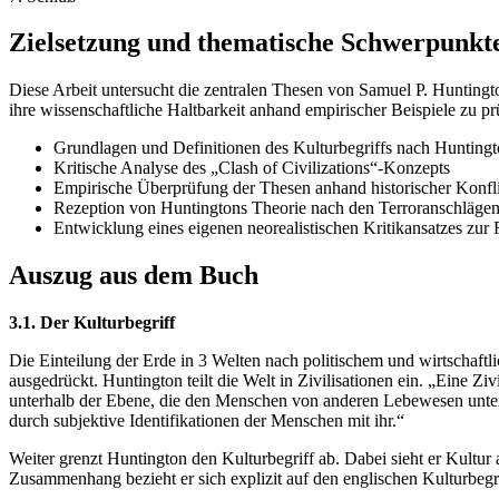
Zielsetzung und thematische Schwerpunkt
Diese Arbeit untersucht die zentralen Thesen von Samuel P. Huntington
ihre wissenschaftliche Haltbarkeit anhand empirischer Beispiele zu p
Grundlagen und Definitionen des Kulturbegriffs nach Hunting
Kritische Analyse des „Clash of Civilizations“-Konzepts
Empirische Überprüfung der Thesen anhand historischer Konfli
Rezeption von Huntingtons Theorie nach den Terroranschläge
Entwicklung eines eigenen neorealistischen Kritikansatzes zur
Auszug aus dem Buch
3.1. Der Kulturbegriff
Die Einteilung der Erde in 3 Welten nach politischem und wirtscha
ausgedrückt. Huntington teilt die Welt in Zivilisationen ein. „Eine Z
unterhalb der Ebene, die den Menschen von anderen Lebewesen untersc
durch subjektive Identifikationen der Menschen mit ihr.“
Weiter grenzt Huntington den Kulturbegriff ab. Dabei sieht er Kultur
Zusammenhang bezieht er sich explizit auf den englischen Kulturbegri