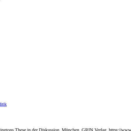
itik
tingtons These in der Diskussion, München, GRIN Verlag, https://ww