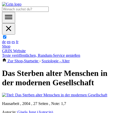
de
en
es
fr
Shop
GRIN Website
Texte veröffentlichen, Rundum-Service genießen
Zur Shop-Startseite
›
Soziologie - Alter
Das Sterben alter Menschen in
der modernen Gesellschaft
Hausarbeit , 2004 , 27 Seiten , Note: 1,7
Autor:in:
Gisela Jung (Autor:in)