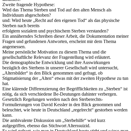
Zweite fragende Hypothese:
Wird das Thema Sterben und Tod auf den alten Mensch als
Individuum abgeschoben?
und: Wird heute „Recht auf den eigenen Tod“ als das physische
Sterben nach bereits
erfolgtem sozialem und psychischem Sterben verstanden?
Ein annäherndes Schreiben dieser Arbeit, die Dokumentation meiner
Fragen und gefundenen Antworten, erscheint mir dem Thema
angemessen.
Meine persönliche Motivation zu diesem Thema und die
gesellschaftliche Relevanz der Fragestellung wird erläutert.
Die demographische Entwicklung und ihre Auswirkungen
bezüglich des Sterbens in unserer Gesellschaft wird untersucht,
„Altersbilder“ in den Blick genommen und gefragt, ob
Stigmatisierung der „Alten“ etwas mit der zweiten Hypothese zu tun
hat.
Eine klärende Differenzierung der Begrifflichkeiten zu „Sterben“ ist
nötig, da sich verschiedene Be-Deutungen dahinter verbergen.
Gesetzlich Regelungen werden nach den Sterberechts-
Formulierungen von David Kessler in den Blick genommen und
beleuchtet, wie heute in Deutschland „regelrecht“ gestorben werden
kann.
Die ambivalente Diskussion um „Sterbehilfe“ wird kurz
aufgegriffen, ebenso das Stichwort Alterssuizid.
Es wird gefragt, wie man in Deutschland heute stirbt und wieso man