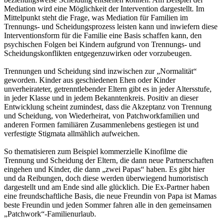
Mediation wird eine Möglichkeit der Intervention dargestellt. Im
Mittelpunkt steht die Frage, was Mediation für Familien im
Trennungs- und Scheidungsprozess leisten kann und inwiefern diese
Interventionsform für die Familie eine Basis schaffen kann, den
psychischen Folgen bei Kindern aufgrund von Trennungs- und
Scheidungskonflikten entgegenzuwirken oder vorzubeugen.
Trennungen und Scheidung sind inzwischen zur „Normalität“
geworden. Kinder aus geschiedenen Ehen oder Kinder
unverheirateter, getrenntlebender Eltern gibt es in jeder Altersstufe,
in jeder Klasse und in jedem Bekanntenkreis. Positiv an dieser
Entwicklung scheint zumindest, dass die Akzeptanz von Trennung
und Scheidung, von Wiederheirat, von Patchworkfamilien und
anderen Formen familiären Zusammenlebens gestiegen ist und
verfestigte Stigmata allmählich aufweichen.
So thematisieren zum Beispiel kommerzielle Kinofilme die
Trennung und Scheidung der Eltern, die dann neue Partnerschaften
eingehen und Kinder, die dann „zwei Papas“ haben. Es gibt hier
und da Reibungen, doch diese werden überwiegend humoristisch
dargestellt und am Ende sind alle glücklich. Die Ex-Partner haben
eine freundschaftliche Basis, die neue Freundin von Papa ist Mamas
beste Freundin und jeden Sommer fahren alle in den gemeinsamen
„Patchwork“-Familienurlaub.