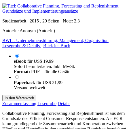
Studienarbeit , 2015 , 29 Seiten , Note: 2,3
Autor:in:
Anonym (Autor:in)
BWL - Unternehmensführung, Management, Organisation
Leseprobe & Details
Blick ins Buch
eBook
für
US$ 19,99
Sofort herunterladen. Inkl. MwSt.
Format:
PDF – für alle Geräte
Paperback
für
US$ 21,99
Versand weltweit
In den Warenkorb
Zusammenfassung
Leseprobe
Details
Collaborative Planning, Forecasting and Replenishment ist aus dem
Grundsatz des Efficient Consumer Response entstanden. Als ECR
kann grundlegend die Zusammenarbeit und Kooperation zwischen
Händler und Hersteller in den verschiedensten Bereichen bezeichnet