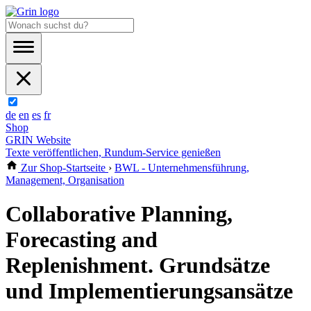
de
en
es
fr
Shop
GRIN Website
Texte veröffentlichen, Rundum-Service genießen
Zur Shop-Startseite
›
BWL - Unternehmensführung,
Management, Organisation
Collaborative Planning,
Forecasting and
Replenishment. Grundsätze
und Implementierungsansätze