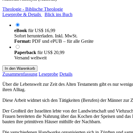
Theologie - Biblische Theologie
Leseprobe & Details
Blick ins Buch
eBook
für
US$ 16,99
Sofort herunterladen. Inkl. MwSt.
Format:
PDF und ePUB – für alle Geräte
Paperback
für
US$ 20,99
Versand weltweit
In den Warenkorb
Zusammenfassung
Leseprobe
Details
Über die Lebenswelt zur Zeit des Alten Testaments gibt es nur weni
ihren Alltag.
Diese Arbeit widmet sich den Tätigkeiten (Berufen) der Männer zur Z
Der Großteil der Israeliten lebte von der Landwirtschaft und Viehzuch
Frauen bereiteten die Nahrung über das Kochen der Speisen und das
bauten ihre primitiven Häuser mithilfe der Nachbarn.
Die verschiedenen Handwerke organisierten sich in Zünften und samme