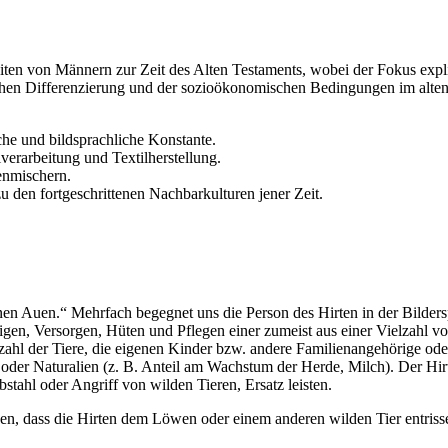
ten von Männern zur Zeit des Alten Testaments, wobei der Fokus expliz
uflichen Differenzierung und der sozioökonomischen Bedingungen im alte
he und bildsprachliche Konstante.
erarbeitung und Textilherstellung.
enmischern.
zu den fortgeschrittenen Nachbarkulturen jener Zeit.
nen Auen.“ Mehrfach begegnet uns die Person des Hirten in der Bilders
gen, Versorgen, Hüten und Pflegen einer zumeist aus einer Vielzahl v
hl der Tiere, die eigenen Kinder bzw. andere Familienangehörige oder a
 oder Naturalien (z. B. Anteil am Wachstum der Herde, Milch). Der Hi
stahl oder Angriff von wilden Tieren, Ersatz leisten.
 dass die Hirten dem Löwen oder einem anderen wilden Tier entrissen h