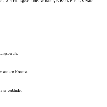
 Wirtschaftsgeschichte, Archäologie, Israel, Berufe, soziale
tungsberufe.
 im antiken Kontext.
atur verbindet.