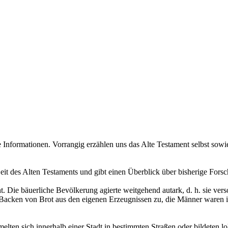
ge Informationen. Vorrangig erzählen uns das Alte Testament selbst so
eit des Alten Testaments und gibt einen Überblick über bisherige Fors
t. Die bäuerliche Bevölkerung agierte weitgehend autark, d. h. sie ver
 Backen von Brot aus den eigenen Erzeugnissen zu, die Männer waren 
lten sich innerhalb einer Stadt in bestimmten Straßen oder bildeten l