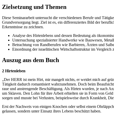
Zielsetzung und Themen
Diese Seminararbeit untersucht die verschiedenen Berufe und Tätigkei
Grundversorgung liegt. Ziel ist es, ein differenziertes Bild der ber
Erkenntnisse zu zeichnen.
Analyse des Hirtenlebens und dessen Bedeutung als ökonomisc
Untersuchung spezialisierter Handwerke wie Bauwesen, Metallv
Betrachtung von Randberufen wie Barbieren, Ärzten und Salb
Einordnung der israelitischen Wirtschaftsstruktur im Vergleich 
Auszug aus dem Buch
2 Hirtenleben
„Der HERR ist mein Hirt, mir mangelt nichts, er weidet mich auf grü
Tätigkeit dadurch romantisiert wahrzunehmen. Doch beim Beaufsichti
raue und anstrengende Beschäftigung. Als Hirten wurden, je nach Anza
um Sklaven. Den Lohn für ihre Arbeit erhielten sie in Form von Geld
sorgen und musste bei Verlusten, beispielsweise durch Krankheit, Dieb
Erst der Nachweis von einigen Knochen oder selbst einem Ohrläppchen,
gelassen, sondern unter Einsatz ihres Lebens beschützt haben.