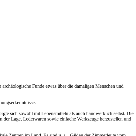
wie archäologische Funde etwas über die damaligen Menschen und
chungserkenntnisse.
sorgte sich sowohl mit Lebensmitteln als auch handwerklich selbst. Die
in der Lage, Lederwaren sowie einfache Werkzeuge herzustellen und
okale Zentren im Land. Es sind u. a. „Gilden der Zimmerleute vom