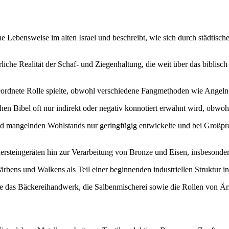
he Lebensweise im alten Israel und beschreibt, wie sich durch städtisc
iche Realität der Schaf- und Ziegenhaltung, die weit über das biblisch 
geordnete Rolle spielte, obwohl verschiedene Fangmethoden wie Angeln,
chen Bibel oft nur indirekt oder negativ konnotiert erwähnt wird, obwohl
und mangelnden Wohlstands nur geringfügig entwickelte und bei Gro
rsteingeräten hin zur Verarbeitung von Bronze und Eisen, insbesonder
rbens und Walkens als Teil einer beginnenden industriellen Struktur in
e das Bäckereihandwerk, die Salbenmischerei sowie die Rollen von Ärz