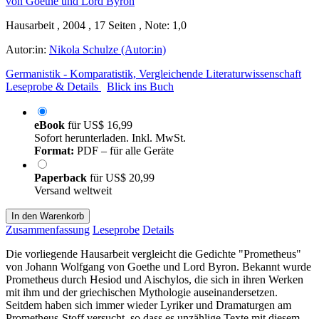
Hausarbeit , 2004 , 17 Seiten , Note: 1,0
Autor:in:
Nikola Schulze (Autor:in)
Germanistik - Komparatistik, Vergleichende Literaturwissenschaft
Leseprobe & Details
Blick ins Buch
eBook
für
US$ 16,99
Sofort herunterladen. Inkl. MwSt.
Format:
PDF – für alle Geräte
Paperback
für
US$ 20,99
Versand weltweit
In den Warenkorb
Zusammenfassung
Leseprobe
Details
Die vorliegende Hausarbeit vergleicht die Gedichte "Prometheus"
von Johann Wolfgang von Goethe und Lord Byron. Bekannt wurde
Prometheus durch Hesiod und Aischylos, die sich in ihren Werken
mit ihm und der griechischen Mythologie auseinandersetzen.
Seitdem haben sich immer wieder Lyriker und Dramaturgen am
Prometheus-Stoff versucht, so dass es unzählige Texte mit diesem