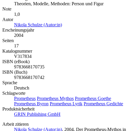
Theorien, Modelle, Methoden: Person und Figur
Note
1,0
Autor
Nikola Schulze (Autor:in)
Erscheinungsjahr
2004
Seiten
17
Katalognummer
V317834
ISBN (eBook)
9783668170735
ISBN (Buch)
9783668170742
Sprache
Deutsch
Schlagworte
Prometheus
Prometheus Mythos
Prometheus Goethe
Prometheus Byron
Prometheus Lyrik
Prometheus Gedichte
Produktsicherheit
GRIN Publishing GmbH
Arbeit zitieren
Nikola Schulze (Autor:in)
, 2004, Der Prometheus-Mythos in