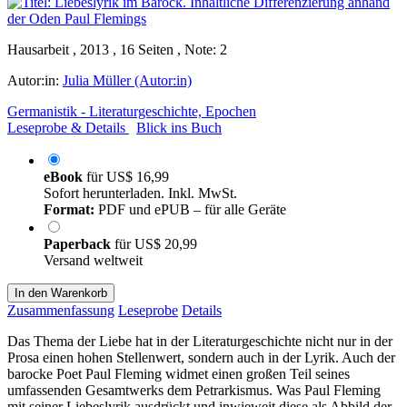
Hausarbeit , 2013 , 16 Seiten , Note: 2
Autor:in:
Julia Müller (Autor:in)
Germanistik - Literaturgeschichte, Epochen
Leseprobe & Details
Blick ins Buch
eBook
für
US$ 16,99
Sofort herunterladen. Inkl. MwSt.
Format:
PDF und ePUB – für alle Geräte
Paperback
für
US$ 20,99
Versand weltweit
In den Warenkorb
Zusammenfassung
Leseprobe
Details
Das Thema der Liebe hat in der Literaturgeschichte nicht nur in der
Prosa einen hohen Stellenwert, sondern auch in der Lyrik. Auch der
barocke Poet Paul Fleming widmet einen großen Teil seines
umfassenden Gesamtwerks dem Petrarkismus. Was Paul Fleming
mit seiner Liebeslyrik ausdrückt und inwieweit diese als Abbild der