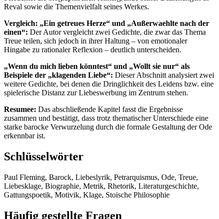
Reval sowie die Themenvielfalt seines Werkes.
Vergleich: „Ein getreues Herze“ und „Außerwaehlte nach der
einen“:
Der Autor vergleicht zwei Gedichte, die zwar das Thema
Treue teilen, sich jedoch in ihrer Haltung – von emotionaler
Hingabe zu rationaler Reflexion – deutlich unterscheiden.
„Wenn du mich lieben könntest“ und „Wollt sie nur“ als
Beispiele der „klagenden Liebe“:
Dieser Abschnitt analysiert zwei
weitere Gedichte, bei denen die Dringlichkeit des Leidens bzw. eine
spielerische Distanz zur Liebeswerbung im Zentrum stehen.
Resumee:
Das abschließende Kapitel fasst die Ergebnisse
zusammen und bestätigt, dass trotz thematischer Unterschiede eine
starke barocke Verwurzelung durch die formale Gestaltung der Ode
erkennbar ist.
Schlüsselwörter
Paul Fleming, Barock, Liebeslyrik, Petrarquismus, Ode, Treue,
Liebesklage, Biographie, Metrik, Rhetorik, Literaturgeschichte,
Gattungspoetik, Motivik, Klage, Stoische Philosophie
Häufig gestellte Fragen