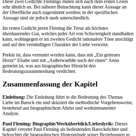
Diese zwei Gedichte Flemings muten sich nach dem ersten Lesen
sehr ähnlich an. Bei näherer Betrachtung kann dieser Aussage an
der Oberfläche auch zugestimmt werden; in der spezifischen
Aussage sind sie jedoch stark unterschiedlich.
Im ersten Gedicht preist Fleming die Treue als höchstes
überdauerndes Gut, welches jeder Art von Schwierigkeit standhalten
kann, wohingegen er im zweiten Gedicht rationalere Töne anschlägt
und auf den vernünftigen Charakter der Liebe verweist.
Prekär ist, dass vermutet werden kann, dass mit „Ein getreues
Herze“ Elsabe und mit „Außerwaehlte nach der einen“ Anna
gemeint ist, was aus biographischer Hinsicht den
Bedeutungszusammenhang verdichtet.
Zusammenfassung der Kapitel
Einleitung:
Die Einleitung führt in die Bedeutung des Themas
Liebe im Barock ein und skizziert die methodische Vorgehensweise,
bestehend aus biographischem Abriss und werkimmanenter
Analyse.
Paul Fleming: Biographie/Werküberblick/Liebeslyrik:
Dieses
Kapitel verortet Paul Fleming als bedeutenden Barockdichter und
beleuchtet die biographischen Hintergründe seiner Beziehungen in