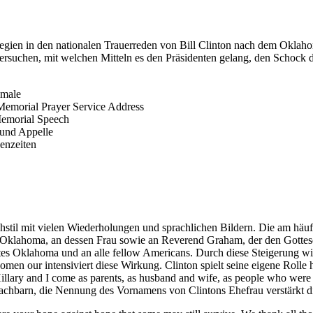
trategien in den nationalen Trauerreden von Bill Clinton nach dem Okl
untersuchen, mit welchen Mitteln es den Präsidenten gelang, den Schock
kmale
emorial Prayer Service Address
Memorial Speech
 und Appelle
senzeiten
hstil mit vielen Wiederholungen und sprachlichen Bildern. Die am häu
lahoma, an dessen Frau sowie an Reverend Graham, der den Gottesdien
s Oklahoma und an alle fellow Americans. Durch diese Steigerung wird
nomen our intensiviert diese Wirkung. Clinton spielt seine eigene Rolle
illary and I come as parents, as husband and wife, as people who were y
achbarn, die Nennung des Vornamens von Clintons Ehefrau verstärkt d