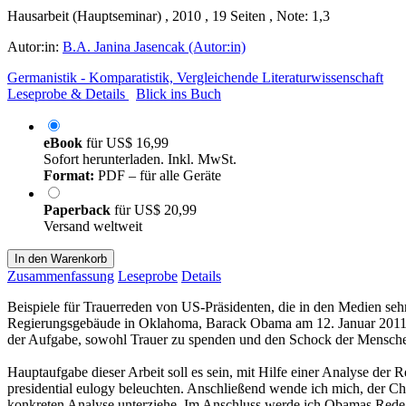
Hausarbeit (Hauptseminar) , 2010 , 19 Seiten , Note: 1,3
Autor:in:
B.A. Janina Jasencak (Autor:in)
Germanistik - Komparatistik, Vergleichende Literaturwissenschaft
Leseprobe & Details
Blick ins Buch
eBook
für
US$ 16,99
Sofort herunterladen. Inkl. MwSt.
Format:
PDF – für alle Geräte
Paperback
für
US$ 20,99
Versand weltweit
In den Warenkorb
Zusammenfassung
Leseprobe
Details
Beispiele für Trauerreden von US-Präsidenten, die in den Medien seh
Regierungsgebäude in Oklahoma, Barack Obama am 12. Januar 2011 in 
der Aufgabe, sowohl Trauer zu spenden und den Schock der Menschen 
Hauptaufgabe dieser Arbeit soll es sein, mit Hilfe einer Analyse der
presidential eulogy beleuchten. Anschließend wende ich mich, der Chr
konkreten Analyse unterziehe. Im Anschluss werde ich Obamas Rede kon