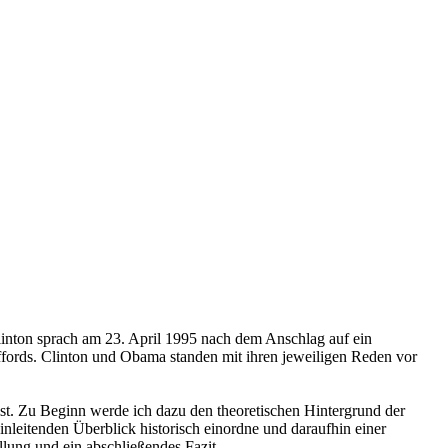
linton sprach am 23. April 1995 nach dem Anschlag auf ein
ffords. Clinton und Obama standen mit ihren jeweiligen Reden vor
ist. Zu Beginn werde ich dazu den theoretischen Hintergrund der
nleitenden Überblick historisch einordne und daraufhin einer
llung und ein abschließendes Fazit.