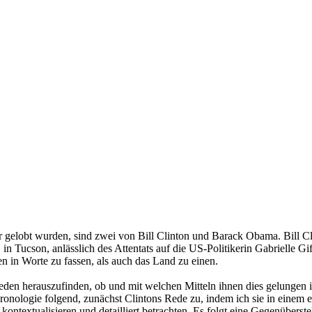
r gelobt wurden, sind zwei von Bill Clinton und Barack Obama. Bill C
Tucson, anlässlich des Attentats auf die US-Politikerin Gabrielle Gi
in Worte zu fassen, als auch das Land zu einen.
 Reden herauszufinden, ob und mit welchen Mitteln ihnen dies gelungen 
onologie folgend, zunächst Clintons Rede zu, indem ich sie in einem ei
textualisieren und detailliert betrachten. Es folgt eine Gegenüberste