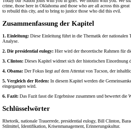
Today our Nation joins with you in grief. We mourn with you. We shar
crime, those here in Oklahoma and those who are all across this great
to rebuild this city, and to bring to justice those who did this evil.
Zusammenfassung der Kapitel
1. Einleitung:
Diese Einleitung führt in die Thematik der nationalen 
Analyse.
2. Die presidential eulogy:
Hier wird der theoretische Rahmen für die
3. Clinton:
Dieses Kapitel widmet sich der historischen Einordnung d
4. Obama:
Der Fokus liegt auf dem Attentat von Tucson, der inhalt
5. Vergleich der Reden:
In diesem Kapitel werden die Gemeinsamkeit
eingegangen wird.
6. Fazit:
Das Fazit fasst die Ergebnisse zusammen und bewertet die Wir
Schlüsselwörter
Rhetorik, nationale Trauerrede, presidential eulogy, Bill Clinton, B
Stilmittel, Identifikation, Krisenmanagement, Erinnerungskultur.