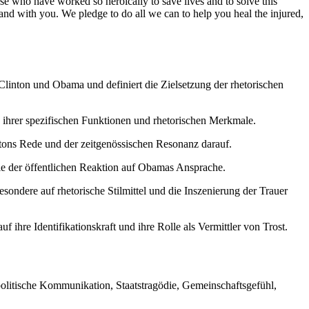
e who have worked so heroically to save lives and to solve this
and with you. We pledge to do all we can to help you heal the injured,
 Clinton und Obama und definiert die Zielsetzung der rhetorischen
e ihrer spezifischen Funktionen und rhetorischen Merkmale.
ntons Rede und der zeitgenössischen Resonanz darauf.
ie der öffentlichen Reaktion auf Obamas Ansprache.
ndere auf rhetorische Stilmittel und die Inszenierung der Trauer
 ihre Identifikationskraft und ihre Rolle als Vermittler von Trost.
 politische Kommunikation, Staatstragödie, Gemeinschaftsgefühl,