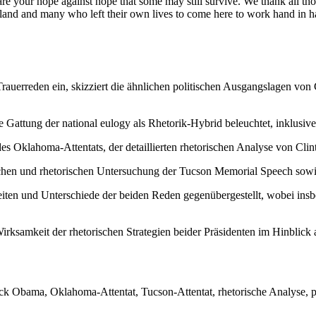
e your hope against hope that some may still survive. We thank all thos
 land and many who left their own lives to come here to work hand in h
Trauerreden ein, skizziert die ähnlichen politischen Ausgangslagen von
 Gattung der national eulogy als Rhetorik-Hybrid beleuchtet, inklusiv
es Oklahoma-Attentats, der detaillierten rhetorischen Analyse von Cli
lichen und rhetorischen Untersuchung der Tucson Memorial Speech sow
en und Unterschiede der beiden Reden gegenübergestellt, wobei insbeso
ksamkeit der rhetorischen Strategien beider Präsidenten im Hinblick auf
arack Obama, Oklahoma-Attentat, Tucson-Attentat, rhetorische Analyse,