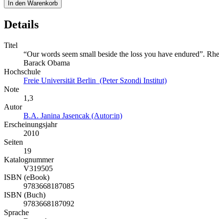
In den Warenkorb
Details
Titel
“Our words seem small beside the loss you have endured”. Rh
Barack Obama
Hochschule
Freie Universität Berlin (Peter Szondi Institut)
Note
1,3
Autor
B.A. Janina Jasencak (Autor:in)
Erscheinungsjahr
2010
Seiten
19
Katalognummer
V319505
ISBN (eBook)
9783668187085
ISBN (Buch)
9783668187092
Sprache