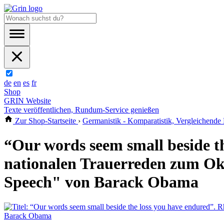
de
en
es
fr
Shop
GRIN Website
Texte veröffentlichen, Rundum-Service genießen
Zur Shop-Startseite
›
Germanistik - Komparatistik, Vergleichende 
“Our words seem small beside th
nationalen Trauerreden zum Ok
Speech" von Barack Obama