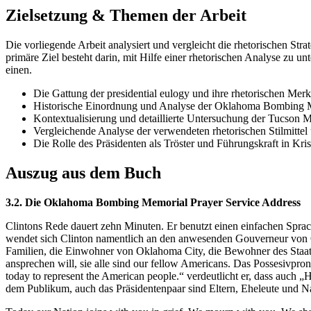
Zielsetzung & Themen der Arbeit
Die vorliegende Arbeit analysiert und vergleicht die rhetorischen S
primäre Ziel besteht darin, mit Hilfe einer rhetorischen Analyse zu 
einen.
Die Gattung der presidential eulogy und ihre rhetorischen Mer
Historische Einordnung und Analyse der Oklahoma Bombing M
Kontextualisierung und detaillierte Untersuchung der Tucson 
Vergleichende Analyse der verwendeten rhetorischen Stilmittel
Die Rolle des Präsidenten als Tröster und Führungskraft in Kri
Auszug aus dem Buch
3.2. Die Oklahoma Bombing Memorial Prayer Service Address
Clintons Rede dauert zehn Minuten. Er benutzt einen einfachen Sprac
wendet sich Clinton namentlich an den anwesenden Gouverneur von Ok
Familien, die Einwohner von Oklahoma City, die Bewohner des Staate
ansprechen will, sie alle sind our fellow Americans. Das Possesivpro
today to represent the American people.“ verdeutlicht er, dass auch „H
dem Publikum, auch das Präsidentenpaar sind Eltern, Eheleute und N