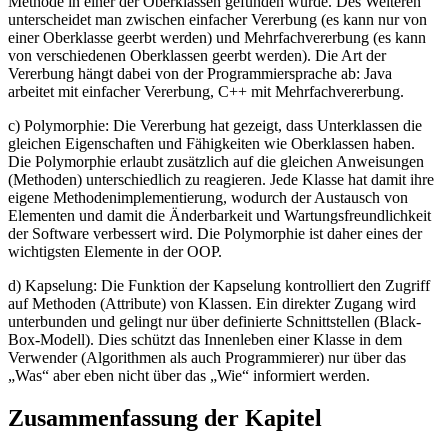
Methode in einer der Oberklassen gefunden wurde. Des Weiteren
unterscheidet man zwischen einfacher Vererbung (es kann nur von
einer Oberklasse geerbt werden) und Mehrfachvererbung (es kann
von verschiedenen Oberklassen geerbt werden). Die Art der
Vererbung hängt dabei von der Programmiersprache ab: Java
arbeitet mit einfacher Vererbung, C++ mit Mehrfachvererbung.
c) Polymorphie: Die Vererbung hat gezeigt, dass Unterklassen die
gleichen Eigenschaften und Fähigkeiten wie Oberklassen haben.
Die Polymorphie erlaubt zusätzlich auf die gleichen Anweisungen
(Methoden) unterschiedlich zu reagieren. Jede Klasse hat damit ihre
eigene Methodenimplementierung, wodurch der Austausch von
Elementen und damit die Änderbarkeit und Wartungsfreundlichkeit
der Software verbessert wird. Die Polymorphie ist daher eines der
wichtigsten Elemente in der OOP.
d) Kapselung: Die Funktion der Kapselung kontrolliert den Zugriff
auf Methoden (Attribute) von Klassen. Ein direkter Zugang wird
unterbunden und gelingt nur über definierte Schnittstellen (Black-
Box-Modell). Dies schützt das Innenleben einer Klasse in dem
Verwender (Algorithmen als auch Programmierer) nur über das
„Was“ aber eben nicht über das „Wie“ informiert werden.
Zusammenfassung der Kapitel