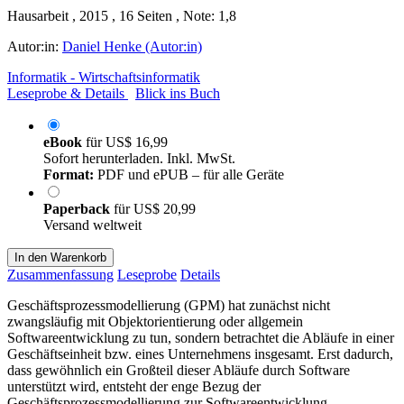
Hausarbeit , 2015 , 16 Seiten , Note: 1,8
Autor:in:
Daniel Henke (Autor:in)
Informatik - Wirtschaftsinformatik
Leseprobe & Details
Blick ins Buch
eBook
für
US$ 16,99
Sofort herunterladen. Inkl. MwSt.
Format:
PDF und ePUB – für alle Geräte
Paperback
für
US$ 20,99
Versand weltweit
In den Warenkorb
Zusammenfassung
Leseprobe
Details
Geschäftsprozessmodellierung (GPM) hat zunächst nicht
zwangsläufig mit Objektorientierung oder allgemein
Softwareentwicklung zu tun, sondern betrachtet die Abläufe in einer
Geschäftseinheit bzw. eines Unternehmens insgesamt. Erst dadurch,
dass gewöhnlich ein Großteil dieser Abläufe durch Software
unterstützt wird, entsteht der enge Bezug der
Geschäftsprozessmodellierung zur Softwareentwicklung.