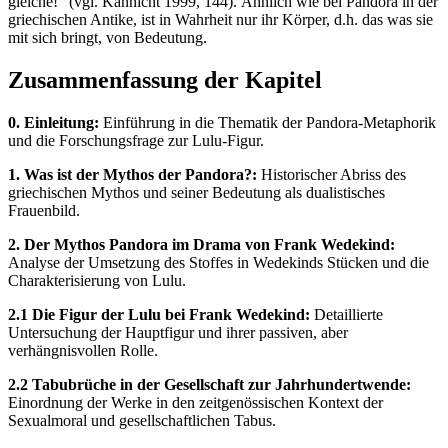
gleiche!“ (vgl. Kannicht 1999, 144). Ähnlich wie bei Pandora in der
griechischen Antike, ist in Wahrheit nur ihr Körper, d.h. das was sie
mit sich bringt, von Bedeutung.
Zusammenfassung der Kapitel
0. Einleitung:
Einführung in die Thematik der Pandora-Metaphorik
und die Forschungsfrage zur Lulu-Figur.
1. Was ist der Mythos der Pandora?:
Historischer Abriss des
griechischen Mythos und seiner Bedeutung als dualistisches
Frauenbild.
2. Der Mythos Pandora im Drama von Frank Wedekind:
Analyse der Umsetzung des Stoffes in Wedekinds Stücken und die
Charakterisierung von Lulu.
2.1 Die Figur der Lulu bei Frank Wedekind:
Detaillierte
Untersuchung der Hauptfigur und ihrer passiven, aber
verhängnisvollen Rolle.
2.2 Tabubrüche in der Gesellschaft zur Jahrhundertwende:
Einordnung der Werke in den zeitgenössischen Kontext der
Sexualmoral und gesellschaftlichen Tabus.