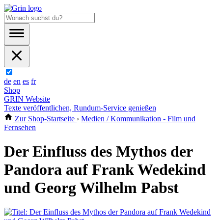
de
en
es
fr
Shop
GRIN Website
Texte veröffentlichen, Rundum-Service genießen
Zur Shop-Startseite
›
Medien / Kommunikation - Film und
Fernsehen
Der Einfluss des Mythos der
Pandora auf Frank Wedekind
und Georg Wilhelm Pabst