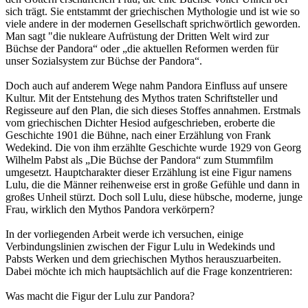
sich trägt. Sie entstammt der griechischen Mythologie und ist wie so
viele andere in der modernen Gesellschaft sprichwörtlich geworden.
Man sagt "die nukleare Aufrüstung der Dritten Welt wird zur
Büchse der Pandora“ oder „die aktuellen Reformen werden für
unser Sozialsystem zur Büchse der Pandora“.
Doch auch auf anderem Wege nahm Pandora Einfluss auf unsere
Kultur. Mit der Entstehung des Mythos traten Schriftsteller und
Regisseure auf den Plan, die sich dieses Stoffes annahmen. Erstmals
vom griechischen Dichter Hesiod aufgeschrieben, eroberte die
Geschichte 1901 die Bühne, nach einer Erzählung von Frank
Wedekind. Die von ihm erzählte Geschichte wurde 1929 von Georg
Wilhelm Pabst als „Die Büchse der Pandora“ zum Stummfilm
umgesetzt. Hauptcharakter dieser Erzählung ist eine Figur namens
Lulu, die die Männer reihenweise erst in große Gefühle und dann in
großes Unheil stürzt. Doch soll Lulu, diese hübsche, moderne, junge
Frau, wirklich den Mythos Pandora verkörpern?
In der vorliegenden Arbeit werde ich versuchen, einige
Verbindungslinien zwischen der Figur Lulu in Wedekinds und
Pabsts Werken und dem griechischen Mythos herauszuarbeiten.
Dabei möchte ich mich hauptsächlich auf die Frage konzentrieren:
Was macht die Figur der Lulu zur Pandora?