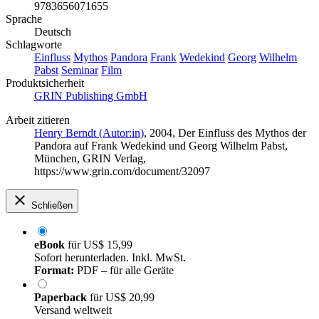
9783656071655
Sprache
Deutsch
Schlagworte
Einfluss
Mythos
Pandora
Frank
Wedekind
Georg
Wilhelm
Pabst
Seminar
Film
Produktsicherheit
GRIN Publishing GmbH
Arbeit zitieren
Henry Berndt (Autor:in)
, 2004, Der Einfluss des Mythos der
Pandora auf Frank Wedekind und Georg Wilhelm Pabst,
München, GRIN Verlag,
https://www.grin.com/document/32097
Schließen
eBook
für
US$ 15,99
Sofort herunterladen. Inkl. MwSt.
Format:
PDF – für alle Geräte
Paperback
für
US$ 20,99
Versand weltweit