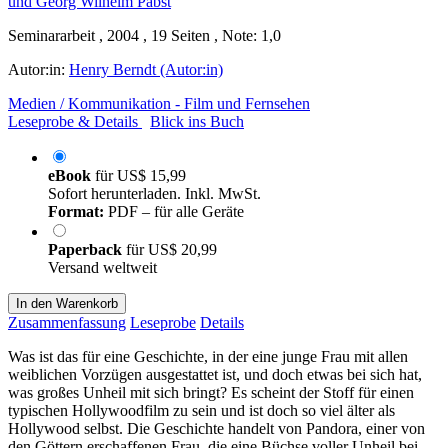
Seminararbeit , 2004 , 19 Seiten , Note: 1,0
Autor:in:
Henry Berndt (Autor:in)
Medien / Kommunikation - Film und Fernsehen
Leseprobe & Details
Blick ins Buch
eBook
für
US$ 15,99
Sofort herunterladen. Inkl. MwSt.
Format:
PDF – für alle Geräte
Paperback
für
US$ 20,99
Versand weltweit
In den Warenkorb
Zusammenfassung
Leseprobe
Details
Was ist das für eine Geschichte, in der eine junge Frau mit allen
weiblichen Vorzügen ausgestattet ist, und doch etwas bei sich hat,
was großes Unheil mit sich bringt? Es scheint der Stoff für einen
typischen Hollywoodfilm zu sein und ist doch so viel älter als
Hollywood selbst. Die Geschichte handelt von Pandora, einer von
den Göttern erschaffenen Frau, die eine Büchse voller Unheil bei