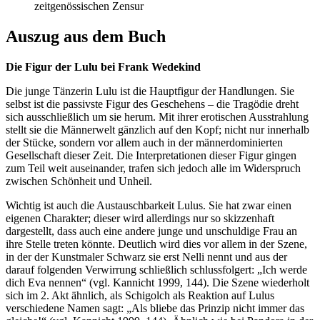
zeitgenössischen Zensur
Auszug aus dem Buch
Die Figur der Lulu bei Frank Wedekind
Die junge Tänzerin Lulu ist die Hauptfigur der Handlungen. Sie
selbst ist die passivste Figur des Geschehens – die Tragödie dreht
sich ausschließlich um sie herum. Mit ihrer erotischen Ausstrahlung
stellt sie die Männerwelt gänzlich auf den Kopf; nicht nur innerhalb
der Stücke, sondern vor allem auch in der männerdominierten
Gesellschaft dieser Zeit. Die Interpretationen dieser Figur gingen
zum Teil weit auseinander, trafen sich jedoch alle im Widerspruch
zwischen Schönheit und Unheil.
Wichtig ist auch die Austauschbarkeit Lulus. Sie hat zwar einen
eigenen Charakter; dieser wird allerdings nur so skizzenhaft
dargestellt, dass auch eine andere junge und unschuldige Frau an
ihre Stelle treten könnte. Deutlich wird dies vor allem in der Szene,
in der der Kunstmaler Schwarz sie erst Nelli nennt und aus der
darauf folgenden Verwirrung schließlich schlussfolgert: „Ich werde
dich Eva nennen“ (vgl. Kannicht 1999, 144). Die Szene wiederholt
sich im 2. Akt ähnlich, als Schigolch als Reaktion auf Lulus
verschiedene Namen sagt: „Als bliebe das Prinzip nicht immer das