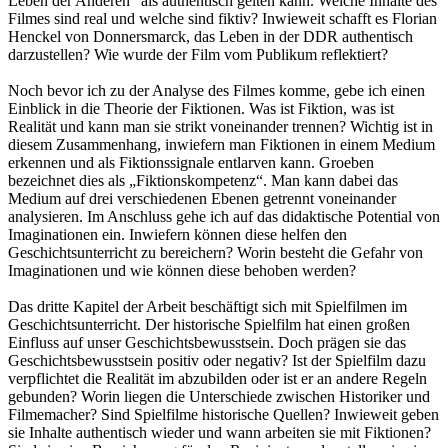
Leben der Anderen“ als authentisch gelten kann. Welche Inhalte des
Filmes sind real und welche sind fiktiv? Inwieweit schafft es Florian
Henckel von Donnersmarck, das Leben in der DDR authentisch
darzustellen? Wie wurde der Film vom Publikum reflektiert?
Noch bevor ich zu der Analyse des Filmes komme, gebe ich einen
Einblick in die Theorie der Fiktionen. Was ist Fiktion, was ist
Realität und kann man sie strikt voneinander trennen? Wichtig ist in
diesem Zusammenhang, inwiefern man Fiktionen in einem Medium
erkennen und als Fiktionssignale entlarven kann. Groeben
bezeichnet dies als „Fiktionskompetenz“. Man kann dabei das
Medium auf drei verschiedenen Ebenen getrennt voneinander
analysieren. Im Anschluss gehe ich auf das didaktische Potential von
Imaginationen ein. Inwiefern können diese helfen den
Geschichtsunterricht zu bereichern? Worin besteht die Gefahr von
Imaginationen und wie können diese behoben werden?
Das dritte Kapitel der Arbeit beschäftigt sich mit Spielfilmen im
Geschichtsunterricht. Der historische Spielfilm hat einen großen
Einfluss auf unser Geschichtsbewusstsein. Doch prägen sie das
Geschichtsbewusstsein positiv oder negativ? Ist der Spielfilm dazu
verpflichtet die Realität im abzubilden oder ist er an andere Regeln
gebunden? Worin liegen die Unterschiede zwischen Historiker und
Filmemacher? Sind Spielfilme historische Quellen? Inwieweit geben
sie Inhalte authentisch wieder und wann arbeiten sie mit Fiktionen?