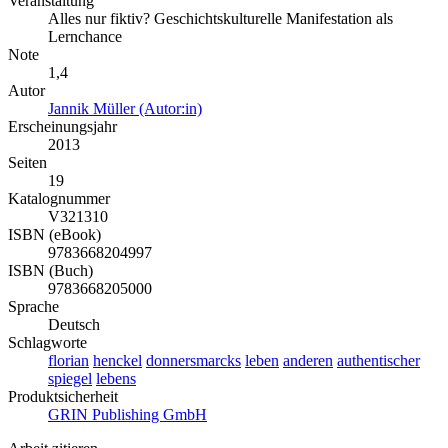
Veranstaltung
Alles nur fiktiv? Geschichtskulturelle Manifestation als
Lernchance
Note
1,4
Autor
Jannik Müller (Autor:in)
Erscheinungsjahr
2013
Seiten
19
Katalognummer
V321310
ISBN (eBook)
9783668204997
ISBN (Buch)
9783668205000
Sprache
Deutsch
Schlagworte
florian
henckel
donnersmarcks
leben
anderen
authentischer
spiegel
lebens
Produktsicherheit
GRIN Publishing GmbH