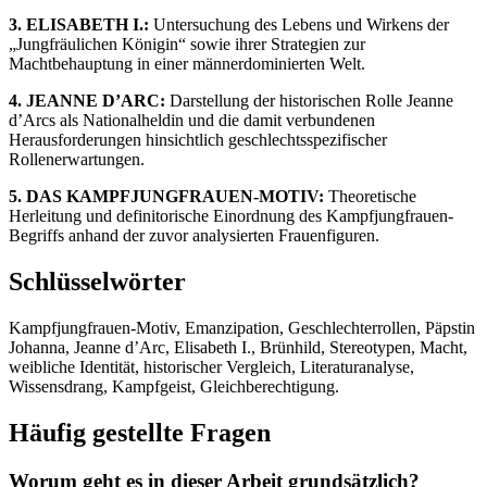
3. ELISABETH I.:
Untersuchung des Lebens und Wirkens der
„Jungfräulichen Königin“ sowie ihrer Strategien zur
Machtbehauptung in einer männerdominierten Welt.
4. JEANNE D’ARC:
Darstellung der historischen Rolle Jeanne
d’Arcs als Nationalheldin und die damit verbundenen
Herausforderungen hinsichtlich geschlechtsspezifischer
Rollenerwartungen.
5. DAS KAMPFJUNGFRAUEN-MOTIV:
Theoretische
Herleitung und definitorische Einordnung des Kampfjungfrauen-
Begriffs anhand der zuvor analysierten Frauenfiguren.
Schlüsselwörter
Kampfjungfrauen-Motiv, Emanzipation, Geschlechterrollen, Päpstin
Johanna, Jeanne d’Arc, Elisabeth I., Brünhild, Stereotypen, Macht,
weibliche Identität, historischer Vergleich, Literaturanalyse,
Wissensdrang, Kampfgeist, Gleichberechtigung.
Häufig gestellte Fragen
Worum geht es in dieser Arbeit grundsätzlich?