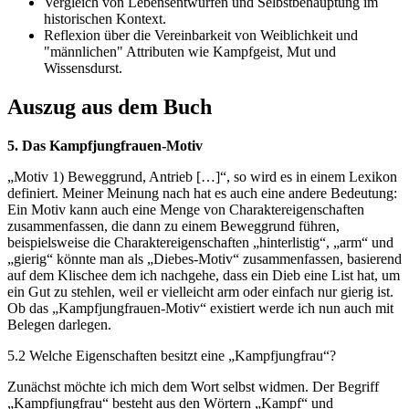
Vergleich von Lebensentwürfen und Selbstbehauptung im
historischen Kontext.
Reflexion über die Vereinbarkeit von Weiblichkeit und
"männlichen" Attributen wie Kampfgeist, Mut und
Wissensdurst.
Auszug aus dem Buch
5. Das Kampfjungfrauen-Motiv
„Motiv 1) Beweggrund, Antrieb […]“, so wird es in einem Lexikon
definiert. Meiner Meinung nach hat es auch eine andere Bedeutung:
Ein Motiv kann auch eine Menge von Charaktereigenschaften
zusammenfassen, die dann zu einem Beweggrund führen,
beispielsweise die Charaktereigenschaften „hinterlistig“, „arm“ und
„gierig“ könnte man als „Diebes-Motiv“ zusammenfassen, basierend
auf dem Klischee dem ich nachgehe, dass ein Dieb eine List hat, um
ein Gut zu stehlen, weil er vielleicht arm oder einfach nur gierig ist.
Ob das „Kampfjungfrauen-Motiv“ existiert werde ich nun auch mit
Belegen darlegen.
5.2 Welche Eigenschaften besitzt eine „Kampfjungfrau“?
Zunächst möchte ich mich dem Wort selbst widmen. Der Begriff
„Kampfjungfrau“ besteht aus den Wörtern „Kampf“ und