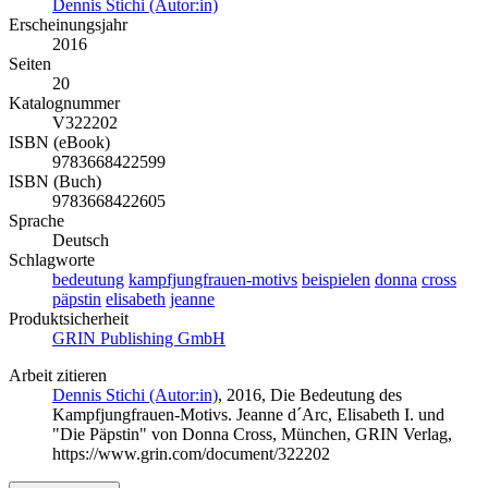
Dennis Stichi (Autor:in)
Erscheinungsjahr
2016
Seiten
20
Katalognummer
V322202
ISBN (eBook)
9783668422599
ISBN (Buch)
9783668422605
Sprache
Deutsch
Schlagworte
bedeutung
kampfjungfrauen-motivs
beispielen
donna
cross
päpstin
elisabeth
jeanne
Produktsicherheit
GRIN Publishing GmbH
Arbeit zitieren
Dennis Stichi (Autor:in)
, 2016, Die Bedeutung des
Kampfjungfrauen-Motivs. Jeanne d´Arc, Elisabeth I. und
"Die Päpstin" von Donna Cross, München, GRIN Verlag,
https://www.grin.com/document/322202