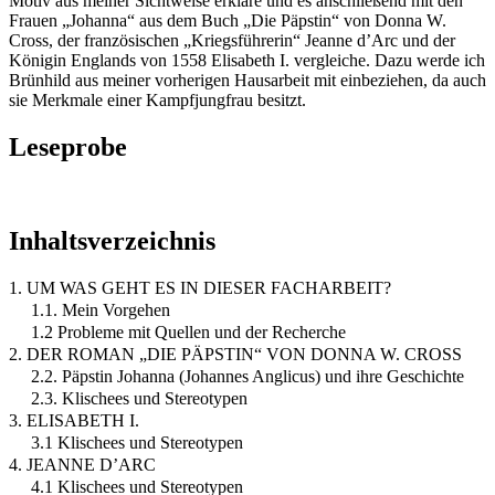
Motiv aus meiner Sichtweise erkläre und es anschließend mit den
Frauen „Johanna“ aus dem Buch „Die Päpstin“ von Donna W.
Cross, der französischen „Kriegsführerin“ Jeanne d’Arc und der
Königin Englands von 1558 Elisabeth I. vergleiche. Dazu werde ich
Brünhild aus meiner vorherigen Hausarbeit mit einbeziehen, da auch
sie Merkmale einer Kampfjungfrau besitzt.
Leseprobe
Inhaltsverzeichnis
1. UM WAS GEHT ES IN DIESER FACHARBEIT?
1.1. Mein Vorgehen
1.2 Probleme mit Quellen und der Recherche
2. DER ROMAN „DIE PÄPSTIN“ VON DONNA W. CROSS
2.2. Päpstin Johanna (Johannes Anglicus) und ihre Geschichte
2.3. Klischees und Stereotypen
3. ELISABETH I.
3.1 Klischees und Stereotypen
4. JEANNE D’ARC
4.1 Klischees und Stereotypen