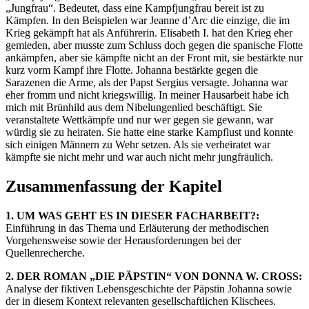
„Jungfrau“. Bedeutet, dass eine Kampfjungfrau bereit ist zu
Kämpfen. In den Beispielen war Jeanne d’Arc die einzige, die im
Krieg gekämpft hat als Anführerin. Elisabeth I. hat den Krieg eher
gemieden, aber musste zum Schluss doch gegen die spanische Flotte
ankämpfen, aber sie kämpfte nicht an der Front mit, sie bestärkte nur
kurz vorm Kampf ihre Flotte. Johanna bestärkte gegen die
Sarazenen die Arme, als der Papst Sergius versagte. Johanna war
eher fromm und nicht kriegswillig. In meiner Hausarbeit habe ich
mich mit Brünhild aus dem Nibelungenlied beschäftigt. Sie
veranstaltete Wettkämpfe und nur wer gegen sie gewann, war
würdig sie zu heiraten. Sie hatte eine starke Kampflust und konnte
sich einigen Männern zu Wehr setzen. Als sie verheiratet war
kämpfte sie nicht mehr und war auch nicht mehr jungfräulich.
Zusammenfassung der Kapitel
1. UM WAS GEHT ES IN DIESER FACHARBEIT?:
Einführung in das Thema und Erläuterung der methodischen
Vorgehensweise sowie der Herausforderungen bei der
Quellenrecherche.
2. DER ROMAN „DIE PÄPSTIN“ VON DONNA W. CROSS:
Analyse der fiktiven Lebensgeschichte der Päpstin Johanna sowie
der in diesem Kontext relevanten gesellschaftlichen Klischees.