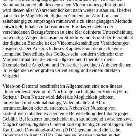
Standpunkt innerhalb des deutschen Videomarktes gefestigt und
wird diesen aller Wahrscheinlichkeit nach weiter ausbauen. Hierbei
hat sich die Möglichkeit, digitalen Content auf Abruf ort- und
zeitabhängig zu empfangen mittlerweile zu einer gängigen Methode
entwickelt, Inhalte zu konsumieren. Für das Verstehen der
verschiedenen Bezugsformen ist eine klar definierte Unterscheidung
notwendig. Wegen des rasanten Strukturwandels und der Flexibilität
der digitalen Branche ist der Videomarkt ständigen Veränderungen
ausgesetzt. Der Anspruch dieses Kapitels kann demnach keine
komplette Darstellung des Gefüges sein, sondern vielmehr eine
Momentaufnahme, die einem allgemeinen Überblick dient.
Exemplarische Angebote und Preise der jeweiligen Anbieter dienen
im Folgenden einer groben Orientierung und keinem direkten
Vergleich.
Video-on-Demand beschreibt im Allgemeinen eine non-lineare
„Internetdienstleistung für Nachfrage nach digitalen Videos (Film,
Serien).“ Dem Nutzer wird dabei die Möglichkeit geboten,
individuell und zeitunabhängig Videoinhalte auf Abruf
herunterzuladen oder zu streamen. Neben der Nutzung von
kostenfreien Inhalten existiert eine Bereitstellung der Inhalte gegen
Gebühr. Bei letzterer unterscheidet man grundlegend zwischen zwei
Möglichkeiten, digitalen Content kostenpflichtig zu empfangen: den
Kauf, auch Download-to-Own (DTO) genannt und die Leihe,
Download-to-Rent (DTR). Die beiden Sparten werden in den