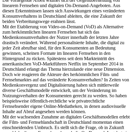
Die vorliegende Arbeit widmet sich der Gegenüberstellung von
linearem Fernsehen und digitalen On-Demand-Angeboten. Aus
diesen Erkenntnissen lassen sich Auswirkungen eines veränderten
Konsumverhaltens in Deutschland ableiten, die eine Zukunft der
beiden Verbreitungswege erahnen lässt.
Mit der Etablierung von Video-on-Demand (VoD) als Alternative
zum herkömmlichen linearen Fernsehen hat sich das
Medienkonsumverhalten der Nutzer innerhalb der letzten Jahre
drastisch verändert. Während personalisierte Inhalte, die digital zu
jeder Zeit abrufbar sind, für den Konsumenten an Bedeutung
gewinnen, scheinen Formate im linearen Fernsehen in den
Hintergrund zu rücken. Spätestens seit dem Markteintritt des
amerikanischen VoD-Marktführers Netflix im September 2014 in
Deutschland erlangt das Thema hierzulande eine neue Dimension.
Doch wie reagieren die Akteure des herkömmlichen Film- und
Fernsehmarktes auf das veränderte Konsumverhalten? In Zeiten von
Medienkonvergenz und Digitalisierung haben sich mittlerweile
diverse Geschäftsmodelle entwickelt, um der Veränderung im
Nutzungsverhalten der Konsumenten gerecht zu werden. So haben
beispielsweise öffentlich-rechtliche wie privatrechtliche
Fernsehsender eigene Online-Mediatheken, in denen audiovisuelle
Inhalte auf Abruf angesehen werden können.
Mit der wachsenden Zunahme an digitalen Geschäftsmodellen erlebt
die Film- und Fernsehlandschaft in Deutschland momentan einen
einschneidenden Umbruch. Es stellt sich die Frage, ob in Zukunft