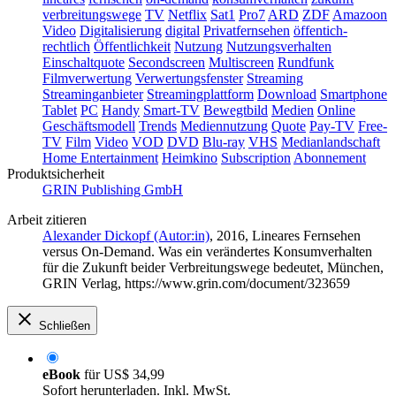
verbreitungswege
TV
Netflix
Sat1
Pro7
ARD
ZDF
Amazoon
Video
Digitalisierung
digital
Privatfernsehen
öffentich-
rechtlich
Öffentlichkeit
Nutzung
Nutzungsverhalten
Einschaltquote
Secondscreen
Multiscreen
Rundfunk
Filmverwertung
Verwertungsfenster
Streaming
Streaminganbieter
Streamingplattform
Download
Smartphone
Tablet
PC
Handy
Smart-TV
Bewegtbild
Medien
Online
Geschäftsmodell
Trends
Mediennutzung
Quote
Pay-TV
Free-
TV
Film
Video
VOD
DVD
Blu-ray
VHS
Medianlandschaft
Home Entertainment
Heimkino
Subscription
Abonnement
Produktsicherheit
GRIN Publishing GmbH
Arbeit zitieren
Alexander Dickopf (Autor:in)
, 2016, Lineares Fernsehen
versus On-Demand. Was ein verändertes Konsumverhalten
für die Zukunft beider Verbreitungswege bedeutet, München,
GRIN Verlag, https://www.grin.com/document/323659
Schließen
eBook
für
US$ 34,99
Sofort herunterladen. Inkl. MwSt.