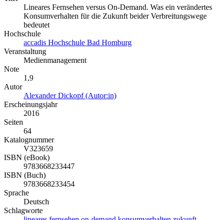
Lineares Fernsehen versus On-Demand. Was ein verändertes
Konsumverhalten für die Zukunft beider Verbreitungswege
bedeutet
Hochschule
accadis Hochschule Bad Homburg
Veranstaltung
Medienmanagement
Note
1,9
Autor
Alexander Dickopf (Autor:in)
Erscheinungsjahr
2016
Seiten
64
Katalognummer
V323659
ISBN (eBook)
9783668233447
ISBN (Buch)
9783668233454
Sprache
Deutsch
Schlagworte
lineares
fernsehen
on-demand
konsumverhalten
zukunft