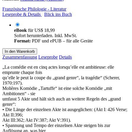
Französische Philologie - Literatur
Leseprobe & Details
Blick ins Buch
eBook
für
US$ 18,99
Sofort herunterladen. Inkl. MwSt.
Format:
PDF und ePUB – für alle Geräte
In den Warenkorb
Zusammenfassung
Leseprobe
Details
„La comédie est en cinq actes lorsqu’elle est ambitieuse: elle
emprunte chaque fois
qu’elle le peut la coupe du „grand genre“, la tragédie“ (Scherer,
1970:197).
Molières Komödie „Tartuffe“ ist eine solche Komödie „mit
Ambitionen“ - sie
umfasst 5 Akte und hält sich auch an weitere Regeln des „grand
genre“:
• Die Länge der einzelnen Akte ist ausgeglichen: (Akt I: 426 Verse;
Akt II:396;
Akt III:362; Akt IV:387; Akt V:391).
• Spannung und Tempo der einzelnen Akte steigen bis zur
Auflösung an, was hier