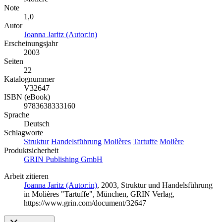
Note
1,0
Autor
Joanna Jaritz (Autor:in)
Erscheinungsjahr
2003
Seiten
22
Katalognummer
V32647
ISBN (eBook)
9783638333160
Sprache
Deutsch
Schlagworte
Struktur
Handelsführung
Molières
Tartuffe
Molière
Produktsicherheit
GRIN Publishing GmbH
Arbeit zitieren
Joanna Jaritz (Autor:in)
, 2003, Struktur und Handelsführung
in Molières "Tartuffe", München, GRIN Verlag,
https://www.grin.com/document/32647