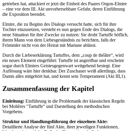
getrieben hat, attackiert er jetzt die Einheit des Paares Orgon-Elmire
– eine vor dem III. Akt unvorhersehbare Gefahr, deren Einführung
die Exposition beendet.
Elmire, die zu Beginn des Dialogs versucht hatte, sich für ihre
Tochter einzusetzen, versteht es nun gegen Ende des Dialogs, die
neue Situation für ihre Zwecke zu nutzen: Sie droht Tartuffe höflich,
ihrem Mann von dem Liebesgeständnis zu berichten, falls der
Frömmler nicht von der Heirat mit Mariane ablässt.
Durch die Liebeserklärung Tartuffes, dem „coup de théâtre“, wird
ein neues Element eingeführt: Tartuffe ist angreifbar und erscheint
sogar durch Elmires Geistesgegenwart weitgehend besiegt. Eine
Auflösung wäre hier denkbar. Der Zuschauer weiß allerdings, dass
Damis alles mitgehört hat, und kennt sein Temperament (Akt III,1).
Zusammenfassung der Kapitel
Einleitung:
Einführung in die Problematik der klassischen Regeln
bei Molières "Tartuffe" und Darstellung des methodischen
Vorgehens.
Struktur und Handlungsführung der einzelnen Akte:
Detaillierte Analyse der fünf Akte, ihrer jeweiligen Funktionen,