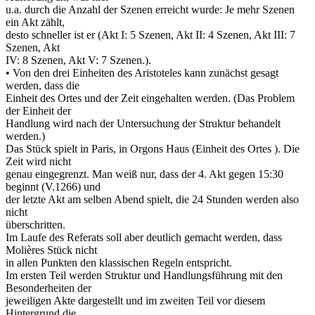
u.a. durch die Anzahl der Szenen erreicht wurde: Je mehr Szenen
ein Akt zählt,
desto schneller ist er (Akt I: 5 Szenen, Akt II: 4 Szenen, Akt III: 7
Szenen, Akt
IV: 8 Szenen, Akt V: 7 Szenen.).
• Von den drei Einheiten des Aristoteles kann zunächst gesagt
werden, dass die
Einheit des Ortes und der Zeit eingehalten werden. (Das Problem
der Einheit der
Handlung wird nach der Untersuchung der Struktur behandelt
werden.)
Das Stück spielt in Paris, in Orgons Haus (Einheit des Ortes ). Die
Zeit wird nicht
genau eingegrenzt. Man weiß nur, dass der 4. Akt gegen 15:30
beginnt (V.1266) und
der letzte Akt am selben Abend spielt, die 24 Stunden werden also
nicht
überschritten.
Im Laufe des Referats soll aber deutlich gemacht werden, dass
Molières Stück nicht
in allen Punkten den klassischen Regeln entspricht.
Im ersten Teil werden Struktur und Handlungsführung mit den
Besonderheiten der
jeweiligen Akte dargestellt und im zweiten Teil vor diesem
Hintergrund die