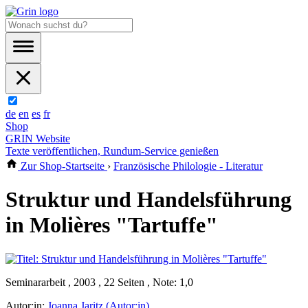
de
en
es
fr
Shop
GRIN Website
Texte veröffentlichen, Rundum-Service genießen
Zur Shop-Startseite
›
Französische Philologie - Literatur
Struktur und Handelsführung
in Molières "Tartuffe"
Seminararbeit , 2003 , 22 Seiten , Note: 1,0
Autor:in:
Joanna Jaritz (Autor:in)