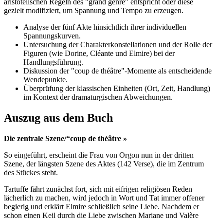
aristotelischen Regeln des "grand genre" entspricht oder diese
gezielt modifiziert, um Spannung und Tempo zu erzeugen.
Analyse der fünf Akte hinsichtlich ihrer individuellen
Spannungskurven.
Untersuchung der Charakterkonstellationen und der Rolle der
Figuren (wie Dorine, Cléante und Elmire) bei der
Handlungsführung.
Diskussion der "coup de théâtre"-Momente als entscheidende
Wendepunkte.
Überprüfung der klassischen Einheiten (Ort, Zeit, Handlung)
im Kontext der dramaturgischen Abweichungen.
Auszug aus dem Buch
Die zentrale Szene/“coup de théâtre »
So eingeführt, erscheint die Frau von Orgon nun in der dritten
Szene, der längsten Szene des Aktes (142 Verse), die im Zentrum
des Stückes steht.
Tartuffe fährt zunächst fort, sich mit eifrigen religiösen Reden
lächerlich zu machen, wird jedoch in Wort und Tat immer offener
begierig und erklärt Elmire schließlich seine Liebe. Nachdem er
schon einen Keil durch die Liebe zwischen Mariane und Valère