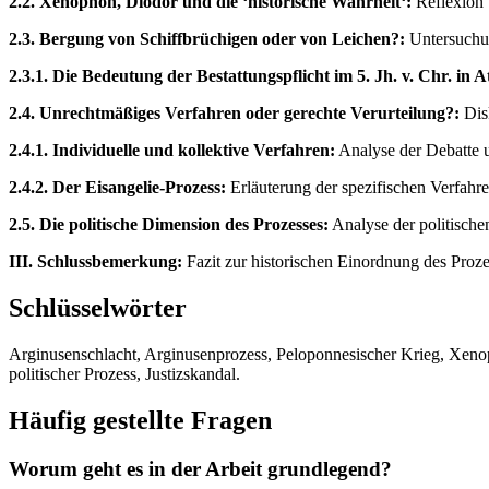
2.2. Xenophon, Diodor und die ‘historische Wahrheit‘:
Reflexion ü
2.3. Bergung von Schiffbrüchigen oder von Leichen?:
Untersuchun
2.3.1. Die Bedeutung der Bestattungspflicht im 5. Jh. v. Chr. in A
2.4. Unrechtmäßiges Verfahren oder gerechte Verurteilung?:
Disk
2.4.1. Individuelle und kollektive Verfahren:
Analyse der Debatte 
2.4.2. Der Eisangelie-Prozess:
Erläuterung der spezifischen Verfahr
2.5. Die politische Dimension des Prozesses:
Analyse der politische
III. Schlussbemerkung:
Fazit zur historischen Einordnung des Proze
Schlüsselwörter
Arginusenschlacht, Arginusenprozess, Peloponnesischer Krieg, Xenopho
politischer Prozess, Justizskandal.
Häufig gestellte Fragen
Worum geht es in der Arbeit grundlegend?