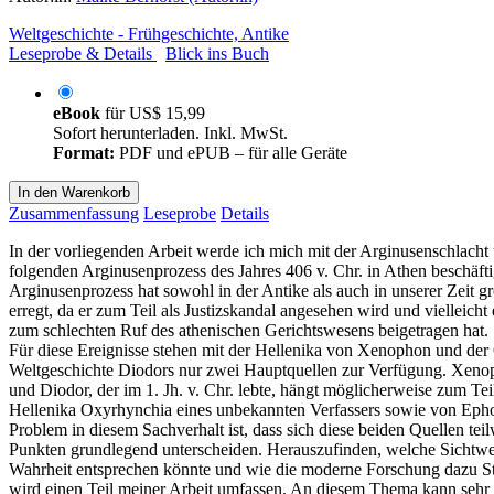
Weltgeschichte - Frühgeschichte, Antike
Leseprobe & Details
Blick ins Buch
eBook
für
US$ 15,99
Sofort herunterladen. Inkl. MwSt.
Format:
PDF und ePUB – für alle Geräte
In den Warenkorb
Zusammenfassung
Leseprobe
Details
In der vorliegenden Arbeit werde ich mich mit der Arginusenschlacht
folgenden Arginusenprozess des Jahres 406 v. Chr. in Athen beschäfti
Arginusenprozess hat sowohl in der Antike als auch in unserer Zeit 
erregt, da er zum Teil als Justizskandal angesehen wird und vielleicht
zum schlechten Ruf des athenischen Gerichtswesens beigetragen hat.
Für diese Ereignisse stehen mit der Hellenika von Xenophon und der
Weltgeschichte Diodors nur zwei Hauptquellen zur Verfügung. Xeno
und Diodor, der im 1. Jh. v. Chr. lebte, hängt möglicherweise zum Tei
Hellenika Oxyrhynchia eines unbekannten Verfassers sowie von Epho
Problem in diesem Sachverhalt ist, dass sich diese beiden Quellen tei
Punkten grundlegend unterscheiden. Herauszufinden, welche Sichtwe
Wahrheit entsprechen könnte und wie die moderne Forschung dazu St
wird einen Teil meiner Arbeit umfassen. An diesem Thema kann sehr 