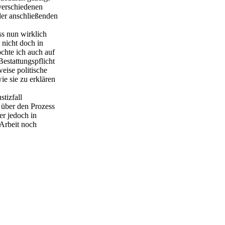
 verschiedenen
der anschließenden
s nun wirklich
 nicht doch in
chte ich auch auf
estattungspflicht
eise politische
e sie zu erklären
tizfall
 über den Prozess
er jedoch in
 Arbeit noch