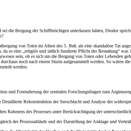
l sei die Bergung der Schiffbrüchigen unterlassen hätten, Diodor spri
n?
rgung von Toten im Athen des 5. Jhdt. als eine skandalöse Tat angese
, da es eine „religiös und sittlich fundierte Pflicht der Bestattung“ 
ewesen sein, ob es sich um die Bergung von Toten oder Lebenden geha
 durchaus noch nach einem Sturm aufgesammelt werden. So wären die 
urteilt werden.
ation und Formulierung der zentralen Forschungsfragen zum Arginusen
:
Detaillierte Rekonstruktion der Seeschlacht und Analyse der widerspr
chen Rahmens des Prozesses unter Berücksichtigung der unterschiedl
gleich der Prozessabläufe und der Darstellung der Anklage und Verteid