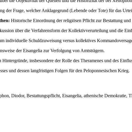
ber die Objektivität der Quellen und die Historizität der bei Xenophon
g der Frage, welcher Anklagegrund (Lebende oder Tote) für das Urtei
then:
Historische Einordnung der religiösen Pflicht zur Bestattung und 
ussion über die Verfahrensform der Kollektivverurteilung und die Einh
um individuelle Schuldzuweisung versus kollektives Kommandoversag
ensweise der Eisangelia zur Verfolgung von Amtsträgern.
n Hintergründe, insbesondere der Rolle des Theramenes und des Einflus
sses und dessen langfristigen Folgen für den Peloponnesischen Krieg.
n, Diodor, Bestattungspflicht, Eisangelia, athenische Demokratie, The