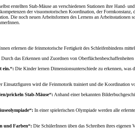
lbst erstellten Stab-Mäuse an verschiedenen Stationen ihre Hand- und F
kompetenzen der visuomotorischen Koordination, der Formkonstanz,
n. Die noch neuen Arbeitsformen des Lernens an Arbeitsstationen sowi
ehmerInnen.
nnen erlernen die feinmotorische Fertigkeit des Schleifenbindens mitt
Durch das Erkennen und Zuordnen von Oberflächenbeschaffenheiten wird
 ein.“:
Die Kinder lernen Dimensionsunterschiede zu erkennen, was di
er Einsatzfiguren wird die Feinmotorik trainiert und die Koordination 
den/prickeln Stab-Mäuse“:
Anhand einer bekannten Bilderbuchgeschic
Mäuseolympiade“:
In einer spielerischen Olympiade werden alle erlernt
en und Farben“:
Die SchülerInnen üben das Schreiben ihres eigenen 