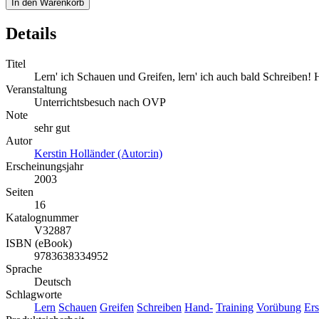
In den Warenkorb
Details
Titel
Lern' ich Schauen und Greifen, lern' ich auch bald Schreiben
Veranstaltung
Unterrichtsbesuch nach OVP
Note
sehr gut
Autor
Kerstin Holländer (Autor:in)
Erscheinungsjahr
2003
Seiten
16
Katalognummer
V32887
ISBN (eBook)
9783638334952
Sprache
Deutsch
Schlagworte
Lern
Schauen
Greifen
Schreiben
Hand-
Training
Vorübung
Ers