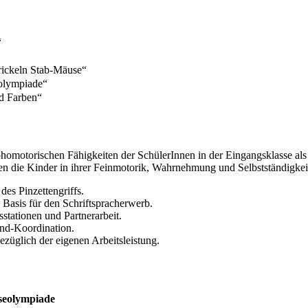
“
rickeln Stab-Mäuse“
eolympiade“
nd Farben“
raphomotorischen Fähigkeiten der SchülerInnen in der Eingangsklasse al
n die Kinder in ihrer Feinmotorik, Wahrnehmung und Selbstständigkeit
es Pinzettengriffs.
Basis für den Schriftspracherwerb.
stationen und Partnerarbeit.
nd-Koordination.
züglich der eigenen Arbeitsleistung.
useolympiade