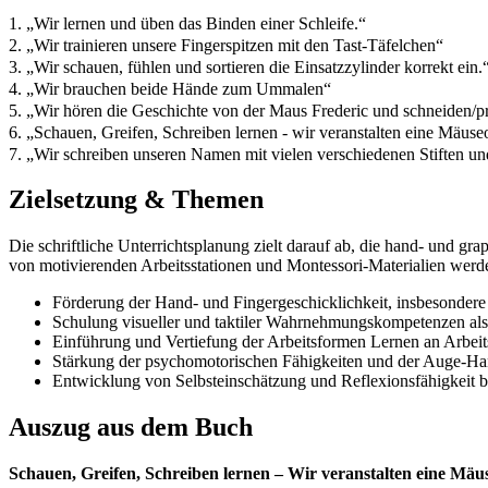
1. „Wir lernen und üben das Binden einer Schleife.“
2. „Wir trainieren unsere Fingerspitzen mit den Tast-Täfelchen“
3. „Wir schauen, fühlen und sortieren die Einsatzzylinder korrekt ein.
4. „Wir brauchen beide Hände zum Ummalen“
5. „Wir hören die Geschichte von der Maus Frederic und schneiden/p
6. „Schauen, Greifen, Schreiben lernen - wir veranstalten eine Mäus
7. „Wir schreiben unseren Namen mit vielen verschiedenen Stiften u
Zielsetzung & Themen
Die schriftliche Unterrichtsplanung zielt darauf ab, die hand- und g
von motivierenden Arbeitsstationen und Montessori-Materialien werde
Förderung der Hand- und Fingergeschicklichkeit, insbesondere d
Schulung visueller und taktiler Wahrnehmungskompetenzen als 
Einführung und Vertiefung der Arbeitsformen Lernen an Arbeits
Stärkung der psychomotorischen Fähigkeiten und der Auge-Ha
Entwicklung von Selbsteinschätzung und Reflexionsfähigkeit be
Auszug aus dem Buch
Schauen, Greifen, Schreiben lernen – Wir veranstalten eine Mä