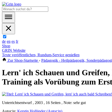
de
en
es
fr
Shop
GRIN Website
Texte veröffentlichen, Rundum-Service genießen
Zur Shop-Startseite
›
Pädagogik - Heilpädagogik, Sonderpädagog
Lern' ich Schauen und Greifen,
Training als Vorübung zum Erst
Unterrichtsentwurf , 2003 , 16 Seiten , Note: sehr gut
Autor:in:
Kerstin Holländer (Autor:in)