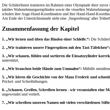
Die SchülerInnen trainieren im Rahmen einer Olympiade ihrer zuvor se
taktiles Wahrnehmungsempfinden sowie die visuellen Wahrnehmungs
schulen ihre Auge-Hand-Koordination und ihre Hand-Hand-Koordinatio
Am Ende der Unterrichtsstunde steht eine ‚Siegerehrung’ aller Teiln
Zusammenfassung der Kapitel
1. „Wir lernen und üben das Binden einer Schleife.“:
Die SchülerI
2. „Wir trainieren unsere Fingerspitzen mit den Tast-Täfelchen“:
3. „Wir schauen, fühlen und sortieren die Einsatzzylinder korrekt
unterstützt.
4. „Wir brauchen beide Hände zum Ummalen“:
Mithilfe metallen
5. „Wir hören die Geschichte von der Maus Frederic und schnei
Prickel- und Schreibübungen.
6. „Schauen, Greifen, Schreiben lernen - wir veranstalten eine 
angewendet und vertieft.
7. „Wir schreiben unseren Namen mit vielen verschiedenen Stift