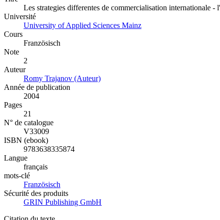
Les strategies differentes de commercialisation internationale - l
Université
University of Applied Sciences Mainz
Cours
Französisch
Note
2
Auteur
Romy Trajanov (Auteur)
Année de publication
2004
Pages
21
N° de catalogue
V33009
ISBN (ebook)
9783638335874
Langue
français
mots-clé
Französisch
Sécurité des produits
GRIN Publishing GmbH
Citation du texte