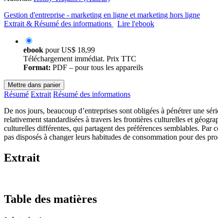
Gestion d'entreprise - marketing en ligne et marketing hors ligne
Extrait & Résumé des informations
Lire l'ebook
ebook
pour
US$ 18,99
Téléchargement immédiat. Prix TTC
Format:
PDF – pour tous les appareils
Mettre dans panier
Résumé
Extrait
Résumé des informations
De nos jours, beaucoup d’entreprises sont obligées à pénétrer une sér
relativement standardisées à travers les frontières culturelles et géo
culturelles différentes, qui partagent des préférences semblables. Par
pas disposés à changer leurs habitudes de consommation pour des prod
Extrait
Table des matières