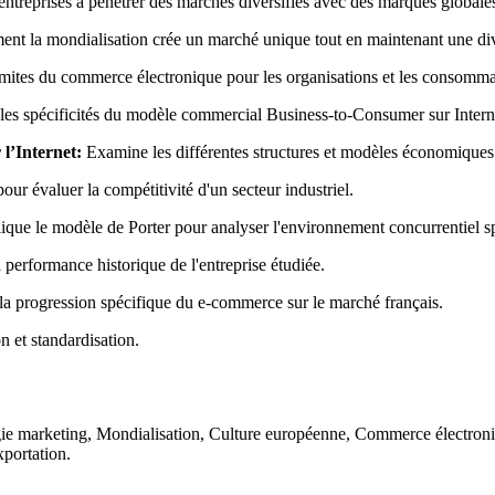
entreprises à pénétrer des marchés diversifiés avec des marques globale
t la mondialisation crée un marché unique tout en maintenant une dive
imites du commerce électronique pour les organisations et les consomma
les spécificités du modèle commercial Business-to-Consumer sur Intern
 l’Internet:
Examine les différentes structures et modèles économiques l
r évaluer la compétitivité d'un secteur industriel.
que le modèle de Porter pour analyser l'environnement concurrentiel sp
 performance historique de l'entreprise étudiée.
a progression spécifique du e-commerce sur le marché français.
n et standardisation.
tégie marketing, Mondialisation, Culture européenne, Commerce électro
portation.