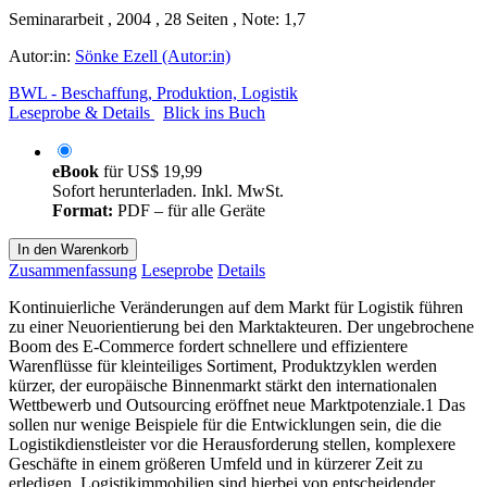
Seminararbeit , 2004 , 28 Seiten , Note: 1,7
Autor:in:
Sönke Ezell (Autor:in)
BWL - Beschaffung, Produktion, Logistik
Leseprobe & Details
Blick ins Buch
eBook
für
US$ 19,99
Sofort herunterladen. Inkl. MwSt.
Format:
PDF – für alle Geräte
In den Warenkorb
Zusammenfassung
Leseprobe
Details
Kontinuierliche Veränderungen auf dem Markt für Logistik führen
zu einer Neuorientierung bei den Marktakteuren. Der ungebrochene
Boom des E-Commerce fordert schnellere und effizientere
Warenflüsse für kleinteiliges Sortiment, Produktzyklen werden
kürzer, der europäische Binnenmarkt stärkt den internationalen
Wettbewerb und Outsourcing eröffnet neue Marktpotenziale.1 Das
sollen nur wenige Beispiele für die Entwicklungen sein, die die
Logistikdienstleister vor die Herausforderung stellen, komplexere
Geschäfte in einem größeren Umfeld und in kürzerer Zeit zu
erledigen. Logistikimmobilien sind hierbei von entscheidender