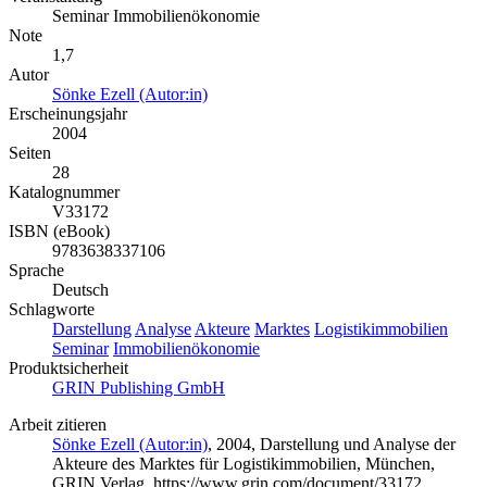
Seminar Immobilienökonomie
Note
1,7
Autor
Sönke Ezell (Autor:in)
Erscheinungsjahr
2004
Seiten
28
Katalognummer
V33172
ISBN (eBook)
9783638337106
Sprache
Deutsch
Schlagworte
Darstellung
Analyse
Akteure
Marktes
Logistikimmobilien
Seminar
Immobilienökonomie
Produktsicherheit
GRIN Publishing GmbH
Arbeit zitieren
Sönke Ezell (Autor:in)
, 2004, Darstellung und Analyse der
Akteure des Marktes für Logistikimmobilien, München,
GRIN Verlag, https://www.grin.com/document/33172