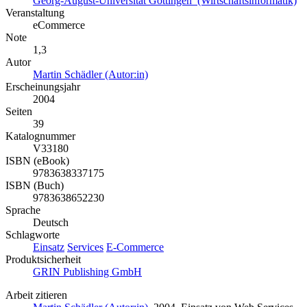
Georg-August-Universität Göttingen (Wirtschaftsinformatik)
Veranstaltung
eCommerce
Note
1,3
Autor
Martin Schädler (Autor:in)
Erscheinungsjahr
2004
Seiten
39
Katalognummer
V33180
ISBN (eBook)
9783638337175
ISBN (Buch)
9783638652230
Sprache
Deutsch
Schlagworte
Einsatz
Services
E-Commerce
Produktsicherheit
GRIN Publishing GmbH
Arbeit zitieren