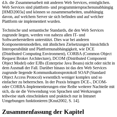
d.h. die Zusammenarbeit mit anderen Web Services, ermöglichen.
Web Services sind plattform- und programmiersprachenunabhängig
[HMD2003a] und können so zusammenarbeiten, unabhängig
davon, auf welchem Server sie sich befinden und auf welcher
Plattform sie implementiert wurden.
Technische und semantische Standards, die den Web Services
zugrunde liegen, werden von nahezu allen IT- und
Softwareherstellern unterstützt. Dies war bei anderen
Komponentenmodellen, mit ähnlichen Zielsetzungen hinsichtlich
Interoperabilität und Plattformunabhängigkeit, wie DCE
(Distributed Computing Environment), CORBA (Common Object
Request Broker Architecture), DCOM (Distributed Component
Object Model) oder EJBs (Enterprise Java Beans) nicht oder nicht in
dem Ausmaß der Fall. Darüber hinaus ist das den Web Services
zugrunde liegende Kommunikationsprotokoll SOAP (Standard
Object Access Protocol) wesentlich weniger komplex und so
einfacher zu beherrschen. In der Praxis bringen DCE-, DCOM-
oder CORBA-Implementierungen eine Reihe weiterer Nachteile mit
sich, da sie die Verwendung von Sprachen und Werkzeugen
teilweise stark einschränken und praktisch nur in Intranet
Umgebungen funktionieren [Knut2002, S. 14].
Zusammenfassung der Kapitel