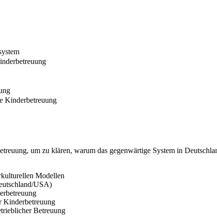
system
Kinderbetreuung
uung
zte Kinderbetreuung
betreuung, um zu klären, warum das gegenwärtige System in Deutschlan
kulturellen Modellen
(Deutschland/USA)
derbetreuung
er Kinderbetreuung
rieblicher Betreuung