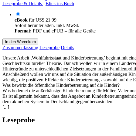
Leseprobe & Details
Blick ins Buch
eBook
für
US$ 21,99
Sofort herunterladen. Inkl. MwSt.
Format:
PDF und ePUB – für alle Geräte
In den Warenkorb
Zusammenfassung
Leseprobe
Details
Unsere Arbeit ‚Wohlfahrtsstaat und Kinderbetreuung’ beginnt mit ei
Geschlechtskultureller Theorie. Danach wollen wir in einem Länderv
Hintergründe zu unterschiedlichen Zielsetzungen in der Familienpoliti
Anschließend wollen wir uns auf die Situation der außerhäusigen Kin
wichtig, die positiven Effekte der Kinderbetreuung - sowohl auf die 
Was bewirkt die öffentliche Kinderbetreuung auf die Kinder?
Was bedeutet die außerhäusige Kinderbetreuung für Mütter, Väter und
Es ist allgemein bekannt, dass das Angebot an Kinderbetreuungseinri
dem aktuellen System in Deutschland gegenüberzustellen.
[...]
Leseprobe