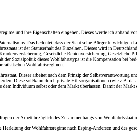
sregime und ihre Eigenschaften eingehen. Dieses werde ich anhand von 
 Paternalismus. Das bedeutet, dass der Staat seine Bürger in wichtigen 
tsstaats ist der Statuserhalt des Einzelnen. Dieses wird in Deutschla
Krankenversicherung, Gesetzliche Rentenversicherung, Gesetzliche Pfl
alt der Sozialpolitik dieses Wohlfahrtstyps ist die Kompensation bei
poratistischen Wohlfahrtsregimen.
tsstaat. Dieser arbeitet nach dem Prinzip der Selbstverantwortung und a
rden. Diese soll/kann durch private Hilfsorganisationen (wie z.B. das 
s dem Individuum selbst oder dem Markt überlassen. Damit der Markt 
sfragen der Arbeit bezüglich des Zusammenhangs von Wohlfahrtsstaat 
 Herleitung der Wohlfahrtsregime nach Esping-Andersen und des gesch