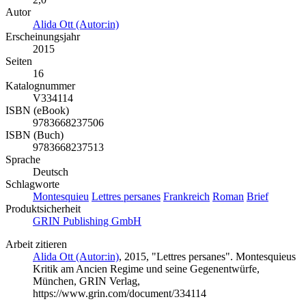
Autor
Alida Ott (Autor:in)
Erscheinungsjahr
2015
Seiten
16
Katalognummer
V334114
ISBN (eBook)
9783668237506
ISBN (Buch)
9783668237513
Sprache
Deutsch
Schlagworte
Montesquieu
Lettres persanes
Frankreich
Roman
Brief
Produktsicherheit
GRIN Publishing GmbH
Arbeit zitieren
Alida Ott (Autor:in)
, 2015, "Lettres persanes". Montesquieus
Kritik am Ancien Regime und seine Gegenentwürfe,
München, GRIN Verlag,
https://www.grin.com/document/334114