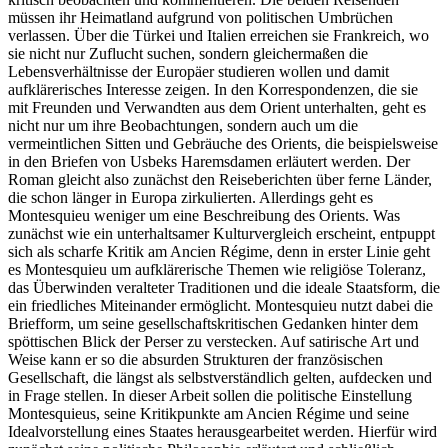
müssen ihr Heimatland aufgrund von politischen Umbrüchen
verlassen. Über die Türkei und Italien erreichen sie Frankreich, wo
sie nicht nur Zuflucht suchen, sondern gleichermaßen die
Lebensverhältnisse der Europäer studieren wollen und damit
aufklärerisches Interesse zeigen. In den Korrespondenzen, die sie
mit Freunden und Verwandten aus dem Orient unterhalten, geht es
nicht nur um ihre Beobachtungen, sondern auch um die
vermeintlichen Sitten und Gebräuche des Orients, die beispielsweise
in den Briefen von Usbeks Haremsdamen erläutert werden. Der
Roman gleicht also zunächst den Reiseberichten über ferne Länder,
die schon länger in Europa zirkulierten. Allerdings geht es
Montesquieu weniger um eine Beschreibung des Orients. Was
zunächst wie ein unterhaltsamer Kulturvergleich erscheint, entpuppt
sich als scharfe Kritik am Ancien Régime, denn in erster Linie geht
es Montesquieu um aufklärerische Themen wie religiöse Toleranz,
das Überwinden veralteter Traditionen und die ideale Staatsform, die
ein friedliches Miteinander ermöglicht. Montesquieu nutzt dabei die
Briefform, um seine gesellschaftskritischen Gedanken hinter dem
spöttischen Blick der Perser zu verstecken. Auf satirische Art und
Weise kann er so die absurden Strukturen der französischen
Gesellschaft, die längst als selbstverständlich gelten, aufdecken und
in Frage stellen. In dieser Arbeit sollen die politische Einstellung
Montesquieus, seine Kritikpunkte am Ancien Régime und seine
Idealvorstellung eines Staates herausgearbeitet werden. Hierfür wird