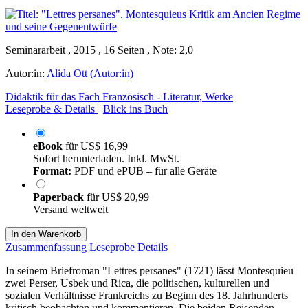
Seminararbeit , 2015 , 16 Seiten , Note: 2,0
Autor:in:
Alida Ott (Autor:in)
Didaktik für das Fach Französisch - Literatur, Werke
Leseprobe & Details
Blick ins Buch
eBook
für
US$ 16,99
Sofort herunterladen. Inkl. MwSt.
Format:
PDF und ePUB – für alle Geräte
Paperback
für
US$ 20,99
Versand weltweit
In den Warenkorb
Zusammenfassung
Leseprobe
Details
In seinem Briefroman "Lettres persanes" (1721) lässt Montesquieu
zwei Perser, Usbek und Rica, die politischen, kulturellen und
sozialen Verhältnisse Frankreichs zu Beginn des 18. Jahrhunderts
kritisch beobachten und kommentieren. Die beiden Reisenden