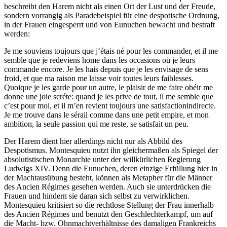
beschreibt den Harem nicht als einen Ort der Lust und der Freude,
sondern vorrangig als Paradebeispiel für eine despotische Ordnung,
in der Frauen eingesperrt und von Eunuchen bewacht und bestraft
werden:
Je me souviens toujours que j‘étais né pour les commander, et il me
semble que je redeviens home dans les occasions où je leurs
commande encore. Je les hais depuis que je les envisage de sens
froid, et que ma raison me laisse voir toutes leurs faiblesses.
Quoique je les garde pour un autre, le plaisir de me faire obéir me
donne une joie scréte: quand je les prive de tout, il me semble que
c’est pour moi, et il m’en revient toujours une satisfactionindirecte.
Je me trouve dans le sérail comme dans une petit empire, et mon
ambition, la seule passion qui me reste, se satisfait un peu.
Der Harem dient hier allerdings nicht nur als Abbild des
Despotismus. Montesquieu nutzt ihn gleichermaßen als Spiegel der
absolutistischen Monarchie unter der willkürlichen Regierung
Ludwigs XIV. Denn die Eunuchen, deren einzige Erfüllung hier in
der Machtausübung besteht, können als Metapher für die Männer
des Ancien Régimes gesehen werden. Auch sie unterdrücken die
Frauen und hindern sie daran sich selbst zu verwirklichen.
Montesquieu kritisiert so die rechtlose Stellung der Frau innerhalb
des Ancien Régimes und benutzt den Geschlechterkampf, um auf
die Macht- bzw. Ohnmachtverhältnisse des damaligen Frankreichs