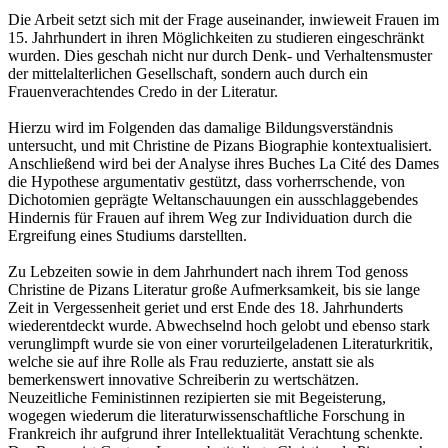
Die Arbeit setzt sich mit der Frage auseinander, inwieweit Frauen im
15. Jahrhundert in ihren Möglichkeiten zu studieren eingeschränkt
wurden. Dies geschah nicht nur durch Denk- und Verhaltensmuster
der mittelalterlichen Gesellschaft, sondern auch durch ein
Frauenverachtendes Credo in der Literatur.
Hierzu wird im Folgenden das damalige Bildungsverständnis
untersucht, und mit Christine de Pizans Biographie kontextualisiert.
Anschließend wird bei der Analyse ihres Buches La Cité des Dames
die Hypothese argumentativ gestützt, dass vorherrschende, von
Dichotomien geprägte Weltanschauungen ein ausschlaggebendes
Hindernis für Frauen auf ihrem Weg zur Individuation durch die
Ergreifung eines Studiums darstellten.
Zu Lebzeiten sowie in dem Jahrhundert nach ihrem Tod genoss
Christine de Pizans Literatur große Aufmerksamkeit, bis sie lange
Zeit in Vergessenheit geriet und erst Ende des 18. Jahrhunderts
wiederentdeckt wurde. Abwechselnd hoch gelobt und ebenso stark
verunglimpft wurde sie von einer vorurteilgeladenen Literaturkritik,
welche sie auf ihre Rolle als Frau reduzierte, anstatt sie als
bemerkenswert innovative Schreiberin zu wertschätzen.
Neuzeitliche Feministinnen rezipierten sie mit Begeisterung,
wogegen wiederum die literaturwissenschaftliche Forschung in
Frankreich ihr aufgrund ihrer Intellektualität Verachtung schenkte.