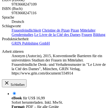
9783668247109
ISBN (Buch)
9783668247116
Sprache
Deutsch
Schlagworte
Frauenfeindlichkeit
Christine de Pizan
Pizan
Mittelalter
Genderstudies
Le Livre de la Cité des Dames
Frauen
Bildung
Produktsicherheit
GRIN Publishing GmbH
Arbeit zitieren
Anonym (Autor:in)
, 2015, Konventionelle Barrieren für ein
universitäres Studium der Frauen im Mittelalter.
Frauenfeindliche Denk- und Verhaltensmuster in "Le Livre de
la Cité des Dames", München, GRIN Verlag,
https://www.grin.com/document/334914
Schließen
eBook
für
US$ 16,99
Sofort herunterladen. Inkl. MwSt.
Format:
PDF – für alle Geräte