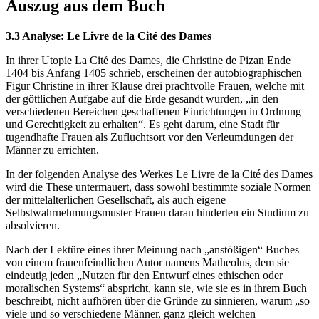
Auszug aus dem Buch
3.3 Analyse: Le Livre de la Cité des Dames
In ihrer Utopie La Cité des Dames, die Christine de Pizan Ende
1404 bis Anfang 1405 schrieb, erscheinen der autobiographischen
Figur Christine in ihrer Klause drei prachtvolle Frauen, welche mit
der göttlichen Aufgabe auf die Erde gesandt wurden, „in den
verschiedenen Bereichen geschaffenen Einrichtungen in Ordnung
und Gerechtigkeit zu erhalten“. Es geht darum, eine Stadt für
tugendhafte Frauen als Zufluchtsort vor den Verleumdungen der
Männer zu errichten.
In der folgenden Analyse des Werkes Le Livre de la Cité des Dames
wird die These untermauert, dass sowohl bestimmte soziale Normen
der mittelalterlichen Gesellschaft, als auch eigene
Selbstwahrnehmungsmuster Frauen daran hinderten ein Studium zu
absolvieren.
Nach der Lektüre eines ihrer Meinung nach „anstößigen“ Buches
von einem frauenfeindlichen Autor namens Matheolus, dem sie
eindeutig jeden „Nutzen für den Entwurf eines ethischen oder
moralischen Systems“ abspricht, kann sie, wie sie es in ihrem Buch
beschreibt, nicht aufhören über die Gründe zu sinnieren, warum „so
viele und so verschiedene Männer, ganz gleich welchen