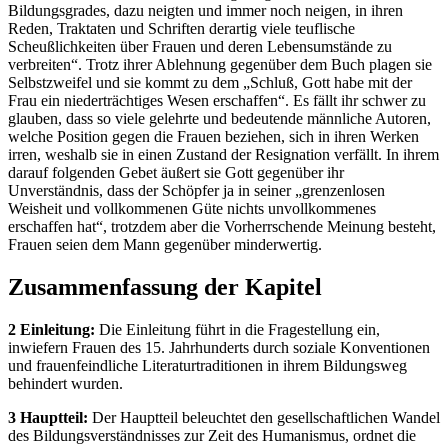
Bildungsgrades, dazu neigten und immer noch neigen, in ihren
Reden, Traktaten und Schriften derartig viele teuflische
Scheußlichkeiten über Frauen und deren Lebensumstände zu
verbreiten“. Trotz ihrer Ablehnung gegenüber dem Buch plagen sie
Selbstzweifel und sie kommt zu dem „Schluß, Gott habe mit der
Frau ein niederträchtiges Wesen erschaffen“. Es fällt ihr schwer zu
glauben, dass so viele gelehrte und bedeutende männliche Autoren,
welche Position gegen die Frauen beziehen, sich in ihren Werken
irren, weshalb sie in einen Zustand der Resignation verfällt. In ihrem
darauf folgenden Gebet äußert sie Gott gegenüber ihr
Unverständnis, dass der Schöpfer ja in seiner „grenzenlosen
Weisheit und vollkommenen Güte nichts unvollkommenes
erschaffen hat“, trotzdem aber die Vorherrschende Meinung besteht,
Frauen seien dem Mann gegenüber minderwertig.
Zusammenfassung der Kapitel
2 Einleitung:
Die Einleitung führt in die Fragestellung ein,
inwiefern Frauen des 15. Jahrhunderts durch soziale Konventionen
und frauenfeindliche Literaturtraditionen in ihrem Bildungsweg
behindert wurden.
3 Hauptteil:
Der Hauptteil beleuchtet den gesellschaftlichen Wandel
des Bildungsverständnisses zur Zeit des Humanismus, ordnet die