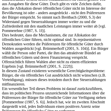
aus Ausgaben für diese Güter. Doch gibt es viele Zeichen dafür,
dass die Allokation dieser öffentlichen Güter nicht im Interesse der
Bevölkerung ist oder - anders ausgedrückt - nicht den Präferenzen
der Bürger entspricht. So nimmt nach Breitbach (2000, S.3) der
Widerstand gegen Steuerzahlungen immer weiter zu und die
Zufriedenheit mit den staatlichen Leistungen immer weiter ab [vgl.
Pommerehne (1987, S. 1f)].
Dies bedeutet, dass die Mechanismen, die zur Allokation der
öffentlichen Güter führen, nicht optimal sind. In repräsentativen
Demokratien werden die Präferenzen für öffentliche Güter durch
Wahlen ausgedrückt [vgl. Brümmerhoff (2001, S. 104)]. Ein Bürger
wählt die Person oder Partei, die ihm das attraktivste Bündel an
öffentlichen Gütern und deren Finanzierung verspricht.
Offensichtlich führen Wahlen aber nicht zu einem effizienten
Ergebnis [vgl. Brümmerhoff (2001, S. 222f)].
In diesem Zustand existieren wesentliche Gerechtigkeitsprobleme:
Bürger, die ein öffentliches Gut ausdrücklich nicht wünschen (z.B.
Verteidigung), müssen dieses trotzdem durch ihre Steuerzahlungen
mitfinanzieren.
Ein wesentlicher Teil dieses Problems ist darauf zurückzuführen,
dass im politischen Prozess unzureichende Informationen über die
Präferenzen der Bürger für öffentliche Güter zur Verfügung stehen
[Pommerehne (1987, S. 6)]. Jedoch hat, wie im zweiten Abschnitt
dargestellt wird, jedes Individuum einen positiven Anreiz seine
Präferenzen für öffentliche Güter zu verbergen.