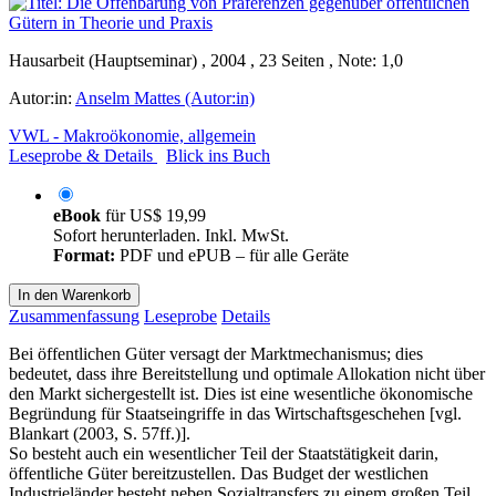
Hausarbeit (Hauptseminar) , 2004 , 23 Seiten , Note: 1,0
Autor:in:
Anselm Mattes (Autor:in)
VWL - Makroökonomie, allgemein
Leseprobe & Details
Blick ins Buch
eBook
für
US$ 19,99
Sofort herunterladen. Inkl. MwSt.
Format:
PDF und ePUB – für alle Geräte
In den Warenkorb
Zusammenfassung
Leseprobe
Details
Bei öffentlichen Güter versagt der Marktmechanismus; dies
bedeutet, dass ihre Bereitstellung und optimale Allokation nicht über
den Markt sichergestellt ist. Dies ist eine wesentliche ökonomische
Begründung für Staatseingriffe in das Wirtschaftsgeschehen [vgl.
Blankart (2003, S. 57ff.)].
So besteht auch ein wesentlicher Teil der Staatstätigkeit darin,
öffentliche Güter bereitzustellen. Das Budget der westlichen
Industrieländer besteht neben Sozialtransfers zu einem großen Teil