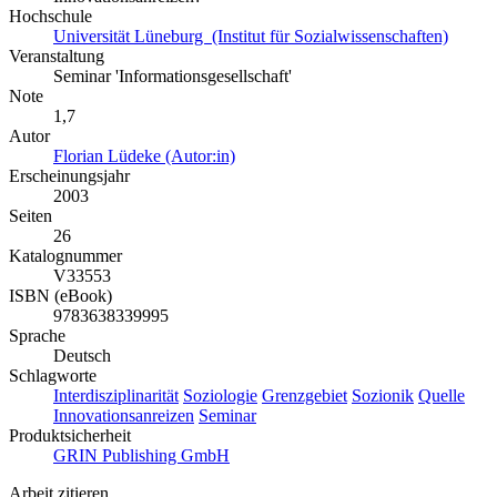
Hochschule
Universität Lüneburg (Institut für Sozialwissenschaften)
Veranstaltung
Seminar 'Informationsgesellschaft'
Note
1,7
Autor
Florian Lüdeke (Autor:in)
Erscheinungsjahr
2003
Seiten
26
Katalognummer
V33553
ISBN (eBook)
9783638339995
Sprache
Deutsch
Schlagworte
Interdisziplinarität
Soziologie
Grenzgebiet
Sozionik
Quelle
Innovationsanreizen
Seminar
Produktsicherheit
GRIN Publishing GmbH
Arbeit zitieren