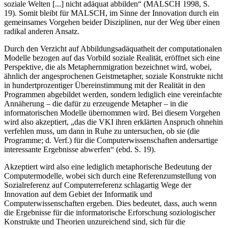
soziale Welten [...] nicht adäquat abbilden“ (MALSCH 1998, S.
19). Somit bleibt für MALSCH, im Sinne der Innovation durch ein
gemeinsames Vorgehen beider Disziplinen, nur der Weg über einen
radikal anderen Ansatz.
Durch den Verzicht auf Abbildungsadäquatheit der computationalen
Modelle bezogen auf das Vorbild soziale Realität, eröffnet sich eine
Perspektive, die als Metaphernmigration bezeichnet wird, wobei,
ähnlich der angesprochenen Geistmetapher, soziale Konstrukte nicht
in hundertprozentiger Übereinstimmung mit der Realität in den
Programmen abgebildet werden, sondern lediglich eine vereinfachte
Annäherung – die dafür zu erzeugende Metapher – in die
informatorischen Modelle übernommen wird. Bei diesem Vorgehen
wird also akzeptiert, „das die VKI ihren erklärten Anspruch ohnehin
verfehlen muss, um dann in Ruhe zu untersuchen, ob sie (die
Programme; d. Verf.) für die Computerwissenschaften andersartige
interessante Ergebnisse abwerfen“ (ebd. S. 19).
Akzeptiert wird also eine lediglich metaphorische Bedeutung der
Computermodelle, wobei sich durch eine Referenzumstellung von
Sozialreferenz auf Computerreferenz schlagartig Wege der
Innovation auf dem Gebiet der Informatik und
Computerwissenschaften ergeben. Dies bedeutet, dass, auch wenn
die Ergebnisse für die informatorische Erforschung soziologischer
Konstrukte und Theorien unzureichend sind, sich für die