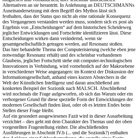
Alternativen an sie herantritt. In Anlehnung an DEUTSCHMANNs
Auseinandersetzung mit dem Begriff des Mythos lässt sich
festhalten, dass der Status quo nicht als eine rationale Konsequenz
des Vergangenen verstanden werden muss, sondern sich ex post als
Ergebnis von „Entscheidungen“ auf dem historischen Scheideweg
jeglicher Entwicklungen und Fortschritte identifizieren lässt. Diese
Entscheidungen wirken dann verändernd, wenn sie
gesamtgesellschaftlich getragen werden, auf Resonanz stoßen.
Das hier behandelte Thema der Computerisierung (welche eben jene
notwendige Resonanz erhält) und des scheinbar vorhandenen
Glaubens, jeglicher Fortschritt stehe mit computer-technologischen
Innovationen in Verbindung, wird vornehmlich auf der Makroebene
in verschiedener Weise angegangen: im Kontext der Diskussion der
Informationsgesellschaft, anhand eines kurzen Abstechers in die
Welt der Künstlichen Intelligenz und daran anschließend am
konkreten Beispiel der Sozionik nach MALSCH. Abschließend
wird nochmals die Frage aufgeworfen, ob sich das Warum oder ein
verborgener Grund für diese spezielle Form der Entwicklungen der
modernen Gesellschaft finden lässt, oder ob es letzten Endes beim
Stellen dieser Frage bleibt.
Auf ein gesondert ausgewiesenes Fazit wird in dieser Ausarbeitung
verzichtet – dies geht mit dem Charakter des Themas und der oben
vorgestellten Fragestellung einher. Die abschließenden
Ausführungen in Abschnitt IV.b (... und die Sozionik?) enthalten