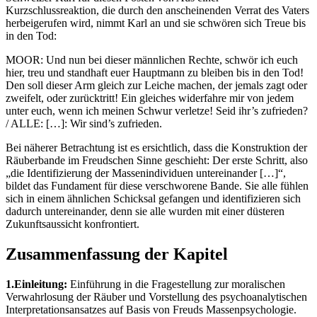
Kurzschlussreaktion, die durch den anscheinenden Verrat des Vaters
herbeigerufen wird, nimmt Karl an und sie schwören sich Treue bis
in den Tod:
MOOR: Und nun bei dieser männlichen Rechte, schwör ich euch
hier, treu und standhaft euer Hauptmann zu bleiben bis in den Tod!
Den soll dieser Arm gleich zur Leiche machen, der jemals zagt oder
zweifelt, oder zurücktritt! Ein gleiches widerfahre mir von jedem
unter euch, wenn ich meinen Schwur verletze! Seid ihr’s zufrieden?
/ ALLE: […]: Wir sind’s zufrieden.
Bei näherer Betrachtung ist es ersichtlich, dass die Konstruktion der
Räuberbande im Freudschen Sinne geschieht: Der erste Schritt, also
„die Identifizierung der Massenindividuen untereinander […]“,
bildet das Fundament für diese verschworene Bande. Sie alle fühlen
sich in einem ähnlichen Schicksal gefangen und identifizieren sich
dadurch untereinander, denn sie alle wurden mit einer düsteren
Zukunftsaussicht konfrontiert.
Zusammenfassung der Kapitel
1.Einleitung:
Einführung in die Fragestellung zur moralischen
Verwahrlosung der Räuber und Vorstellung des psychoanalytischen
Interpretationsansatzes auf Basis von Freuds Massenpsychologie.