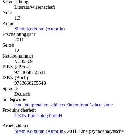
Veranstaltung
Literaturwissenschaft
Note
1,3
Autor
Sitem Kolburan (Autor:in)
Erscheinungsjahr
2011
Seiten
12
Katalognummer
V335569
ISBN (eBook)
9783668255531
ISBN (Buch)
9783668255548
Sprache
Deutsch
Schlagworte
eine
interpretation
schillers
räuber
freud’schen
sinne
Produktsicherheit
GRIN Publishing GmbH
Arbeit zitieren
Sitem Kolburan (Autor:in)
, 2011, Eine psychoanalytische