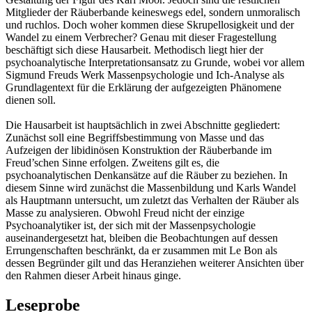
Mitglieder der Räuberbande keineswegs edel, sondern unmoralisch
und ruchlos. Doch woher kommen diese Skrupellosigkeit und der
Wandel zu einem Verbrecher? Genau mit dieser Fragestellung
beschäftigt sich diese Hausarbeit. Methodisch liegt hier der
psychoanalytische Interpretationsansatz zu Grunde, wobei vor allem
Sigmund Freuds Werk Massenpsychologie und Ich-Analyse als
Grundlagentext für die Erklärung der aufgezeigten Phänomene
dienen soll.
Die Hausarbeit ist hauptsächlich in zwei Abschnitte gegliedert:
Zunächst soll eine Begriffsbestimmung von Masse und das
Aufzeigen der libidinösen Konstruktion der Räuberbande im
Freud’schen Sinne erfolgen. Zweitens gilt es, die
psychoanalytischen Denkansätze auf die Räuber zu beziehen. In
diesem Sinne wird zunächst die Massenbildung und Karls Wandel
als Hauptmann untersucht, um zuletzt das Verhalten der Räuber als
Masse zu analysieren. Obwohl Freud nicht der einzige
Psychoanalytiker ist, der sich mit der Massenpsychologie
auseinandergesetzt hat, bleiben die Beobachtungen auf dessen
Errungenschaften beschränkt, da er zusammen mit Le Bon als
dessen Begründer gilt und das Heranziehen weiterer Ansichten über
den Rahmen dieser Arbeit hinaus ginge.
Leseprobe