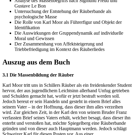
Analyse des Massenbegriffs nach Sigmund Freud und
Gustave Le Bon
Untersuchung der Entstehung der Räuberbande als
psychologische Masse
Die Rolle von Karl Moor als Führerfigur und Objekt der
Identifikation
Die Auswirkungen der Gruppendynamik auf individuelle
Moral und Gewissen
Der Zusammenhang von Affektsteigerung und
Triebbefriedigung im Kontext des Räuberliedes
Auszug aus dem Buch
3.1 Die Massenbildung der Räuber
Karl Moor tritt uns in Schillers Räuber als ein freidenkender Student
hervor, der aus jugendlichem Leichtsinn allerhand Unfug getrieben
und Schulden gemacht hat, wofür er jetzt bestraft werden soll.
Jedoch bereut er sein Handeln und gesteht in einem Brief alles
seinem Vater – in der Hoffnung, dass dieser ihm alles verzeihen
wird. Zur gleichen Zeit, in der Karl den von seinem Bruder Franz
verfassten Brief seines Vaters erhält, welcher besagt, dass dieser ihn
enterbt und verstoßen hat, möchte Spiegelberg eine Räuberbande
gründen und von dieser auch Hauptmann werden. Jedoch schlägt
Schweizer Karl für diesen Posten vor. Aus einer