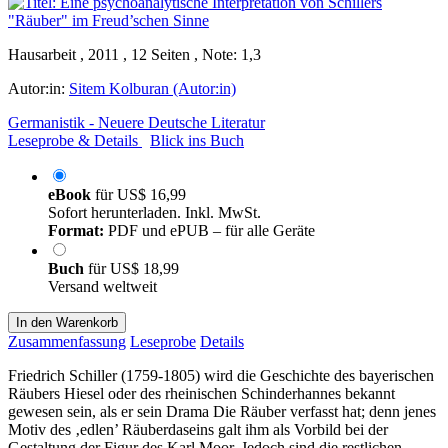
Hausarbeit , 2011 , 12 Seiten , Note: 1,3
Autor:in:
Sitem Kolburan (Autor:in)
Germanistik - Neuere Deutsche Literatur
Leseprobe & Details
Blick ins Buch
eBook
für
US$ 16,99
Sofort herunterladen. Inkl. MwSt.
Format:
PDF und ePUB – für alle Geräte
Buch
für
US$ 18,99
Versand weltweit
In den Warenkorb
Zusammenfassung
Leseprobe
Details
Friedrich Schiller (1759-1805) wird die Geschichte des bayerischen
Räubers Hiesel oder des rheinischen Schinderhannes bekannt
gewesen sein, als er sein Drama Die Räuber verfasst hat; denn jenes
Motiv des ‚edlen’ Räuberdaseins galt ihm als Vorbild bei der
Gestaltung der Figur des Karl Moor. Jedoch sind die restlichen