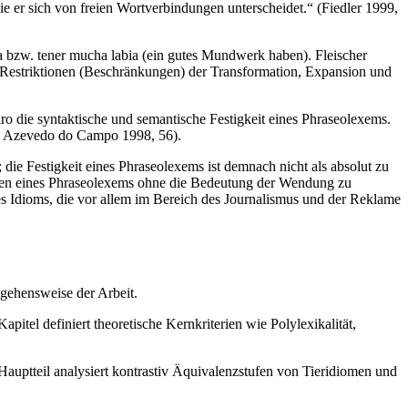
 die er sich von freien Wortverbindungen unterscheidet.“ (Fiedler 1999,
ia bzw. tener mucha labia (ein gutes Mundwerk haben). Fleischer
„Restriktionen (Beschränkungen) der Transformation, Expansion und
ro die syntaktische und semantische Festigkeit eines Phraseolexems.
(de Azevedo do Campo 1998, 56).
; die Festigkeit eines Phraseolexems ist demnach nicht als absolut zu
ngen eines Phraseolexems ohne die Bedeutung der Wendung zu
es Idioms, die vor allem im Bereich des Journalismus und der Reklame
gehensweise der Arbeit.
apitel definiert theoretische Kernkriterien wie Polylexikalität,
auptteil analysiert kontrastiv Äquivalenzstufen von Tieridiomen und