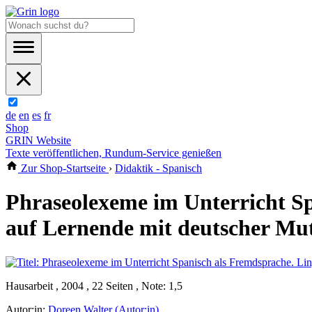
de
en
es
fr
Shop
GRIN Website
Texte veröffentlichen, Rundum-Service genießen
Zur Shop-Startseite
›
Didaktik - Spanisch
Phraseolexeme im Unterricht Sp
auf Lernende mit deutscher Mu
Hausarbeit , 2004 , 22 Seiten , Note: 1,5
Autor:in:
Doreen Walter (Autor:in)