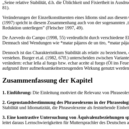
„Seine relative Stabilität, d.h. die Üblichkeit und Fixiertheit in Ausd
81).
Veränderungen der Einzelkonstituenten eines Idioms sind aus diesem 
(1997) spricht in diesem Zusammenhang auch von der sogenannten ‚tr
Reduktion unterliegen” (Fleischer 1997, 49).
De Azevedo do Campo (1998, 55) verdeutlicht durch verschiedene Elim
Demnach sind Wendungen wie *matar pájaros de un tiro, *matar pájaro
Dennoch ist das Charakteristikum Stabilität als relativ zu bezeichnen,
verstehen. Burger et.al. (1982, 67ff.) unterscheiden zwischen Var
verändern: echar leña al fuego bzw. echar aceite al fuego (Öl ins F
aufgrund ihrer aufmerksamkeitserzeugenden Wirkung genutzt werden
Zusammenfassung der Kapitel
1. Einführung:
Die Einleitung motiviert die Relevanz von Phraseol
2. Gegenstandsbestimmung des Phraseolexems in der Phraseologi
Stabilität und Idiomatizität, die Phraseolexeme als feststehende Einhe
3. Eine kontrastive Untersuchung von Äquivalenzbeziehungen s
leitet daraus Lernschwierigkeiten für Muttersprachler des Deutschen a