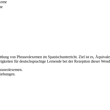
exeme
me
mittlung von Phraseolexemen im Spanischunterricht. Ziel ist es, Äqui
rigkeiten für deutschsprachige Lernende bei der Rezeption dieser Wen
hraseolexemen.
iehungen.