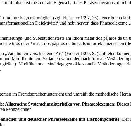
ruck und Inhalt, ist die zentrale Eigenschaft des Phraseologismus, durch
Grund nur begrenzt möglich (vgl. Fleischer 1997, 36): tener buena lab
ansformationellen Defektivität‘ und hebt hervor, dass Phraseolexeme 
inierungs- und Substitutionstests am Idiom matar dos pájaros de un ti
s de tiros oder *matar dos pájaros de tiros als inkorrekt anzusehen 
 da „Variationen verschiedener Art“ (Fiedler 1999, 82) auftreten können
ianten und Modifikationen. Varianten wären demnach formale Veränderu
euer gießen). Modifikationen sind dagegen okkasionelle Veränderungen d
.
exemen im Fremdsprachenunterricht und umreißt die methodische Heran
e: Allgemeine Systemcharakteristika von Phraseolexemen:
Dieses K
iten kennzeichnen.
panischer und deutscher Phraseolexeme mit Tierkomponente:
Der H
b.