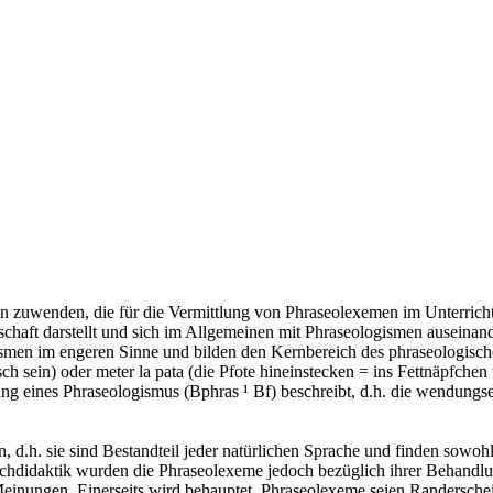
en zuwenden, die für die Vermittlung von Phraseolexemen im Unterrich
nschaft darstellt und sich im Allgemeinen mit Phraseologismen auseinand
ismen im engeren Sinne und bilden den Kernbereich des phraseologisch
h sein) oder meter la pata (die Pfote hineinstecken = ins Fettnäpfchen t
g eines Phraseologismus (Bphras ¹ Bf) beschreibt, d.h. die wendungse
 d.h. sie sind Bestandteil jeder natürlichen Sprache und finden sowoh
hdidaktik wurden die Phraseolexeme jedoch bezüglich ihrer Behandlung
Meinungen. Einerseits wird behauptet, Phraseolexeme seien Randerschei