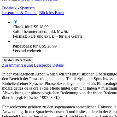
Didaktik - Spanisch
Leseprobe & Details
Blick ins Buch
eBook
für
US$ 18,99
Sofort herunterladen. Inkl. MwSt.
Format:
PDF und ePUB – für alle Geräte
Paperback
für
US$ 20,99
Versand weltweit
In den Warenkorb
Zusammenfassung
Leseprobe
Details
In der vorliegenden Arbeit wollen wir uns linguistischen Überlegung
den Bereich der Phraseologie, die eine Teildisziplin der Sprachwisse
Einheiten) einer Sprache. Phraseolexeme gelten dabei als Phraseolog
mosca detras de la oreja (die Fliege hinter dem Ohr haben = misstrauisc
Abweichung der phraseologischen Bedeutung von der freien Bedeutun
überein (vgl. Fleischer 1997, 30ff.).
Phraseolexeme gehören zu den sogenannten sprachlichen Universalien,
Anwendung. In der Sprachwissenschaft und insbesondere in der Sprac
behandelt2, und es bestehen in dieser Hinsicht noch immer konträre 